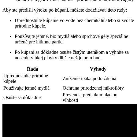
Aby ste predišli výtoku po ⁢kúpaní, môžete dodržiavať tieto rady:
Uprednostnite kúpanie vo vode bez chemikálií ‌alebo si zvoľte
prírodné kúpele.
Používajte jemné,‍ bio mydlá ​alebo sprchové gély ‍špeciálne
určené ‍pre ‌intímne partie.
Po kúpaní ⁣sa dôkladne osušte​ čistým uterákom a vyhnite sa
noseniu vlhkej plavky dlhšie než je potrebné.
Rada
Výhody
Uprednostnite prírodné
Zníženie rizika podráždenia
kúpele
Používajte jemné mydlá
Ochrana prirodzenej mikroflóry
Prevencia pred akumuláciou
Osušte sa dôkladne
vlhkosti