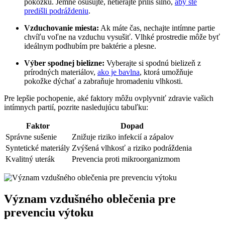
pokožku. Jemne ‍osušujte, netierajte príliš‍ silno,
aby ste
predišli podráždeniu
.
Vzduchovanie miesta:
Ak máte čas, nechajte intímne partie
chvíľu voľne na vzduchu vysušiť. Vlhké prostredie ‌môže byť
ideálnym podhubím pre baktérie a plesne.
Výber spodnej bielizne:
Vyberajte si spodnú bielizeň‌ z
‌prírodných materiálov,
ako je bavlna
, ktorá umožňuje
pokožke dýchať a ⁤zabraňuje hromadeniu vlhkosti.
Pre lepšie pochopenie, aké ⁣faktory môžu ovplyvniť zdravie⁤ vašich
intímnych partií, pozrite nasledujúcu tabuľku:
Faktor
Dopad
Správne sušenie
Znižuje ‍riziko⁤ infekcií a zápalov
Syntetické materiály
Zvýšená vlhkosť a riziko podráždenia
Kvalitný uterák
Prevencia⁤ proti mikroorganizmom
Význam‌ vzdušného⁢ oblečenia pre
prevenciu výtoku