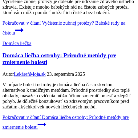
Vyčistenie zubnej protézy je dôležité pre udržanie zdravého ústneho
zdravia. Existuje mnoho babských rád na čistotu zubných protéz,
ktoré vám môžu pomôcť udržať ich čisté a bez baktérií.
Pokračovať v čítaní
Vyčistenie zubnej protézy? Babské rady na
čistotu
Domáca liečba
Domáca liečba ostrohy: Prírodné metódy pre
zmiernenie bolesti
Autor
LekáreňMoja.sk
23. septembra 2025
V prípade bolesti ostrohy je domáca liečba často skvelou
alternatívou k tradičným metódam. Prírodné prostriedky ako teplé
obklady, masáže a cvičenia môžu účinne zmierniť bolesť a zlepšiť
pohyb. Je dôležité konzultovať so zdravotným pracovníkom pred
začatím akýchkoľvek nových liečebných metód.
Pokračovať v čítaní
Domáca liečba ostrohy: Prírodné metódy pre
zmiernenie bolesti