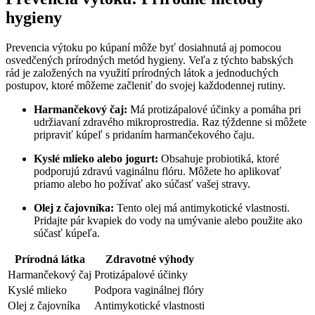
hygieny
Prevencia výtoku po kúpaní môže⁢ byť‍ dosiahnutá aj pomocou‍
osvedčených prírodných metód hygieny. Veľa z týchto babských
rád je založených ⁤na využití⁢ prírodných látok a jednoduchých
postupov, ktoré môžeme začleniť do svojej každodennej rutiny.
Harmančekový čaj:
Má protizápalové účinky a pomáha pri
udržiavaní zdravého‌ mikroprostredia. Raz týždenne si‌ môžete
pripraviť kúpeľ s pridaním harmančekového čaju.
Kyslé⁢ mlieko alebo jogurt:
Obsahuje probiotiká, ktoré
podporujú zdravú vaginálnu flóru. Môžete ho​ aplikovať
priamo alebo ho požívať ako súčasť vašej stravy.
Olej z čajovníka:
Tento olej má antimykotické vlastnosti.
Pridajte pár kvapiek do vody na umývanie ​alebo použite ako
súčasť ​kúpeľa.
Prírodná látka
Zdravotné výhody
Harmančekový čaj
Protizápalové účinky
Kyslé mlieko
Podpora vaginálnej flóry
Olej z čajovníka
Antimykotické vlastnosti