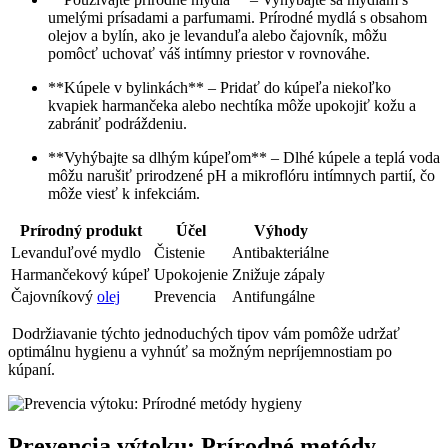
umelými prísadami‍ a parfumami. Prírodné mydlá s ​obsahom
olejov a bylín, ako je levanduľa alebo čajovník, môžu
pomôcť uchovať váš‍ intímny priestor v rovnováhe.
**Kúpele v bylinkách** – Pridať do ‍kúpeľa‌ niekoľko
kvapiek harmančeka alebo nechtíka môže upokojiť kožu a
zabrániť podráždeniu.
**Vyhýbajte sa dlhým​ kúpeľom** – Dlhé kúpele a teplá voda
môžu narušiť prirodzené pH a mikroflóru intímnych partií, ​čo
môže viesť‍ k infekciám.
Prírodný produkt
Účel
Výhody
Levanduľové mydlo
Čistenie
Antibakteriálne
Harmančekový kúpeľ
Upokojenie
Znižuje zápaly
Čajovníkový
olej
Prevencia
Antifungálne
⁤ Dodržiavanie ⁢týchto jednoduchých tipov vám⁢ pomôže udržať
optimálnu hygienu a vyhnúť sa možným nepríjemnostiam po
kúpaní.
Prevencia výtoku:⁢ Prírodné metódy