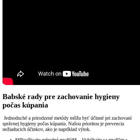
Babské rady pre zachovanie⁢ hygieny
počas kúpania
​ Jednoduché a prirodzené metódy môžu byť účinné⁤ pri ⁤zachovaní
správnej hygieny počas kúpania. Našou prioritou je prevencia
nežiaducich účinkov, ako je⁢ napríklad výtok.
**Používajte ⁣prírodné mydlá** –‌ Vyhýbajte​ sa mydlám s