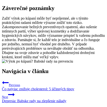
Záverečné poznámky
Zažiť výtok‌ po kúpaní môže byť nepríjemné,​ ale s týmito⁢
praktickými radami môžete výrazne znížiť toto riziko. ​
Zakomponovanie bežných preventívnych opatrení, ako sušenie
intímnych partií, výber správnej kozmetiky a dodržiavanie
hygienických ⁣návykov, môže významne prispieť k ​vašemu pohodliu
a zdraviu. Pamätajte si, že každé telo je individuálne a čo funguje
pre jedného, nemusí byť vhodné pre druhého. V prípade
pretrvávajúcich problémov sa neváhajte obrátiť ⁢na odborníka.
Dbajme na svoje zdravie a pohodlie každodennými drobnými‍
krokmi, ktoré ‍môžu mať⁣ veľký ​vplyv.
Navigácia v článku
Previous
Čo najviac znižuje cholesterol: 5 účinných tipov
Next
Depresia: Babske rady na zlepšenie nálady