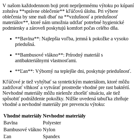
V našom každodennom ⁤boji proti nepríjemnému výtoku ‍po kúpaní
zohráva **správne oblečenie** kľúčovú úlohu. Pri výbere
oblečenia by sme mali dbať na **vzdušnosť a‌ priedušnosť
materiálov**, ktoré nám umožnia udržať potrebné hygienické
‍podmienky a zároveň poskytujú komfort počas celého dňa.
**Bavlna**: Najlepšia voľba, jemná k pokožke a⁤ vysoko
priedušná.
**Bambusové vlákno**: Prírodný materiál s
antibakteriálnymi⁢ vlastnosťami.
**Ľan**: Výborný⁤ na teplejšie dni, poskytuje priedušnosť.
Kľúčové je tiež vyhýbať sa syntetickým materiálom, ktoré môžu
zadržovať vlhkosť a ⁣vytvárať prostredie vhodné pre rast baktérií.
Nevhodné materiály môžu nielenže zhoršiť⁣ situáciu, ale tiež
spôsobiť podráždenie pokožky. Nižšie uvedená tabuľka zhrňuje
vhodné a nevhodné materiály pre prevenciu výtoku:
Vhodné materiály
Nevhodné materiály
Bavlna
Polyester
Bambusové vlákno
Nylon
Ľan
Spandex