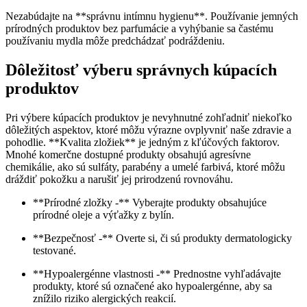
Nezabúdajte ⁢na **správnu ⁤intímnu hygienu**. Používanie ⁣jemných
prírodných produktov bez parfumácie ⁢a vyhýbanie sa ⁣častému
používaniu mydla môže predchádzať podráždeniu.
Dôležitosť výberu správnych kúpacích
produktov
Pri výbere ⁢kúpacích produktov je nevyhnutné zohľadniť niekoľko
dôležitých aspektov, ktoré môžu‍ výrazne ovplyvniť naše zdravie a
pohodlie. **Kvalita‌ zložiek** ⁣je jedným z kľúčových faktorov.
Mnohé komerčne ‍dostupné produkty obsahujú agresívne
chemikálie,​ ako sú sulfáty, parabény a‍ umelé farbivá, ktoré⁣ môžu
dráždiť pokožku a narušiť jej prirodzenú rovnováhu.
**Prírodné zložky -** ⁣Vyberajte produkty obsahujúce
prírodné oleje‌ a výťažky z bylín.
**Bezpečnosť -** Overte si, či sú produkty⁢ dermatologicky
testované.
**Hypoalergénne vlastnosti -** Prednostne vyhľadávajte
produkty, ktoré sú‍ označené ako hypoalergénne, aby sa
znížilo riziko alergických reakcií.