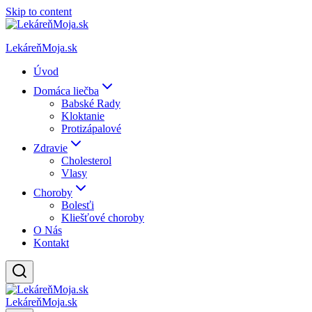
Skip to content
LekáreňMoja.sk
Úvod
Domáca liečba
Babské Rady
Kloktanie
Protizápalové
Zdravie
Cholesterol
Vlasy
Choroby
Bolesťi
Kliešťové choroby
O Nás
Kontakt
LekáreňMoja.sk