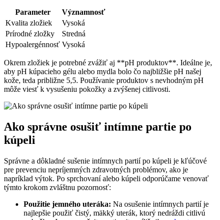
Parameter
Významnosť
Kvalita zložiek
Vysoká
Prírodné zložky
Stredná
Hypoalergénnosť
Vysoká
Okrem ‍zložiek​ je potrebné zvážiť aj **pH produktov**. Ideálne je,
aby ⁢pH kúpacieho gélu alebo‍ mydla bolo čo najbližšie pH našej
kože, teda približne⁢ 5,5. Používanie produktov ‍s nevhodným pH
môže ⁢viesť k vysušeniu pokožky a zvýšenej citlivosti.
Ako správne osušiť intímne partie po⁣
kúpeli
Správne a dôkladné sušenie intímnych partií po⁢ kúpeli je kľúčové
pre prevenciu nepríjemných zdravotných problémov, ako je
napríklad výtok. Po sprchovaní alebo kúpeli odporúčame venovať
týmto krokom zvláštnu pozornosť:
Použitie jemného uteráka:
Na osušenie intímnych partií je
najlepšie použiť čistý, mäkký uterák, ktorý nedráždi citlivú