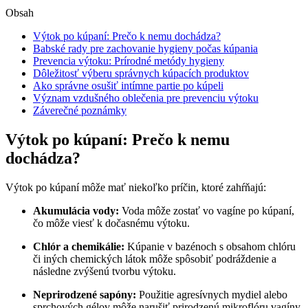
Obsah
Výtok po kúpaní: Prečo k nemu dochádza?
Babské rady pre zachovanie⁢ hygieny počas kúpania
Prevencia výtoku:⁢ Prírodné metódy hygieny
Dôležitosť výberu správnych kúpacích produktov
Ako správne osušiť intímne partie po⁣ kúpeli
Význam‌ vzdušného⁢ oblečenia pre prevenciu výtoku
Záverečné poznámky
Výtok po kúpaní: Prečo k nemu
dochádza?
Výtok ​po kúpaní môže mať niekoľko ⁢príčin, ktoré zahŕňajú:
Akumulácia ‍vody:
Voda môže zostať‍ vo vagíne po kúpaní,
čo môže viesť k dočasnému výtoku.
Chlór a chemikálie:
Kúpanie v bazénoch s‍ obsahom⁢ chlóru
či iných chemických látok môže spôsobiť ‌podráždenie ⁢a
následne ⁢zvýšenú tvorbu výtoku.
Neprirodzené sapóny:
Použitie agresívnych mydiel ⁤alebo
sprchových gélov môže narušiť​ prirodzenú mikroflóru‌ vagíny.