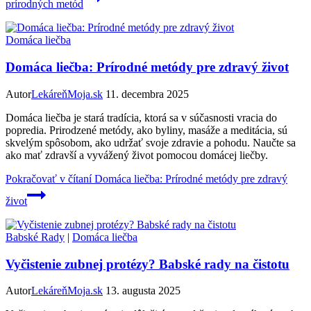
prírodných metód
Domáca liečba
Domáca liečba: Prírodné metódy pre zdravý život
Autor
LekáreňMoja.sk
11. decembra 2025
Domáca liečba je stará tradícia, ktorá sa v súčasnosti vracia do
popredia. Prirodzené metódy, ako byliny, masáže a meditácia, sú
skvelým spôsobom, ako udržať svoje zdravie a pohodu. Naučte sa
ako mať zdravší a vyvážený život pomocou domácej liečby.
Pokračovať v čítaní
Domáca liečba: Prírodné metódy pre zdravý
život
Babské Rady
|
Domáca liečba
Vyčistenie zubnej protézy? Babské rady na čistotu
Autor
LekáreňMoja.sk
13. augusta 2025