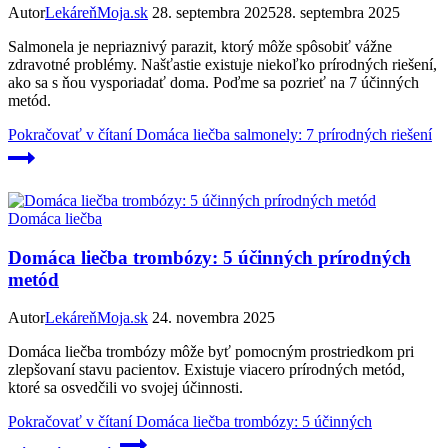
Autor
LekáreňMoja.sk
28. septembra 2025
28. septembra 2025
Salmonela je nepriaznivý parazit, ktorý môže spôsobiť vážne
zdravotné problémy. Našťastie existuje niekoľko prírodných riešení,
ako sa s ňou vysporiadať doma. Poďme sa pozrieť na 7 účinných
metód.
Pokračovať v čítaní
Domáca liečba salmonely: 7 prírodných riešení
Domáca liečba
Domáca liečba trombózy: 5 účinných prírodných
metód
Autor
LekáreňMoja.sk
24. novembra 2025
Domáca liečba trombózy môže byť pomocným prostriedkom pri
zlepšovaní stavu pacientov. Existuje viacero prírodných metód,
ktoré sa osvedčili vo svojej účinnosti.
Pokračovať v čítaní
Domáca liečba trombózy: 5 účinných