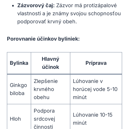
Zázvorový čaj:
Zázvor má protizápalové
vlastnosti a je známy svojou schopnosťou
podporovať krvný obeh.
Porovnanie účinkov byliniek:
Hlavný
Bylinka
Príprava
účinok
Zlepšenie
Lúhovanie v
Ginkgo
krvného
horúcej vode 5-10
biloba
obehu
minút
Podpora
Lúhovanie 10-15
Hloh
srdcovej
minút
činnosti