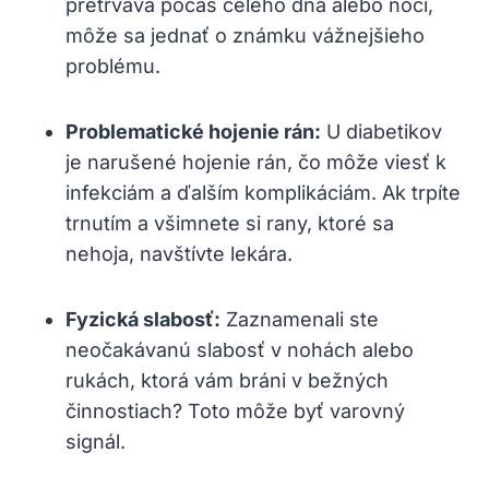
pretrváva počas celého dňa alebo noci,
môže sa jednať o známku vážnejšieho
problému.
Problematické hojenie rán:
U diabetikov
je narušené hojenie rán, čo môže viesť k
infekciám a ďalším komplikáciám. Ak trpíte
trnutím a všimnete si rany, ktoré sa
nehoja, navštívte lekára.
Fyzická slabosť:
Zaznamenali ste
neočakávanú slabosť v nohách alebo
rukách, ktorá vám bráni v bežných
činnostiach? Toto môže byť varovný
signál.