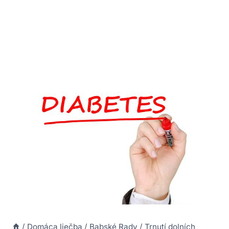
/
Domáca liečba
/
Babské Rady
/
Trnutí dolních