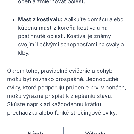
obeh a zmierňovať bolesť.
Masť z kostivalu:
Aplikujte domácu alebo
kúpenú masť z koreňa kostivalu na
postihnuté oblasti. Kostival je známy
svojimi liečivými schopnosťami na svaly a
kĺby.
Okrem toho, pravidelné cvičenie a pohyb
môžu byť rovnako prospešné. Jednoduché
cviky, ktoré podporujú prúdenie krvi v nohách,
môžu výrazne prispieť k zlepšeniu stavu.
Skúste napríklad každodennú krátku
prechádzku alebo ľahké strečingové cviky.
Návrh
Výhody