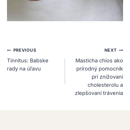
Navigácia
PREVIOUS
NEXT
V
Tinnitus: Babske
Masticha chios ako
rady na úľavu
prírodný pomocník
Článku
pri znižovaní
cholesterolu a
zlepšovaní trávenia