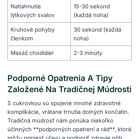
Natiahnutie
15-30 sekúnd
lýtkových svalov
(každá noha)
Kruhové pohyby
30 sekúnd (každá
členkom
noha)
Masáž chodidiel
2-3 minúty
Podporné Opatrenia A Tipy
Založené Na Tradičnej Múdrosti
S cukrovkou sú spojené mnohé zdravotné
komplikácie, vrátane trnutia dolných končatín.
Tradičná múdrosť nám ponúka niekoľko
účinných **podporných opatrení a rád**, ktoré
môžu priniesť úľavu a podporiť zdravie nôh.