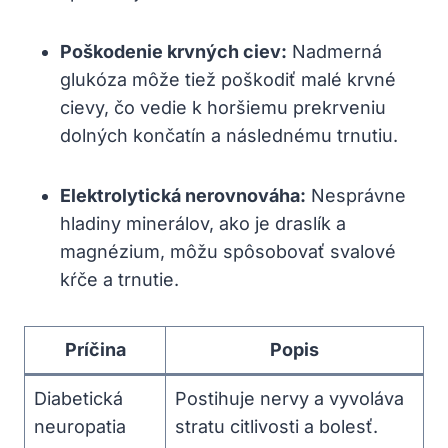
Poškodenie krvných ciev:
Nadmerná
glukóza môže tiež poškodiť malé krvné
cievy, čo vedie k horšiemu prekrveniu
dolných končatín a následnému trnutiu.
Elektrolytická nerovnováha:
Nesprávne
hladiny minerálov, ako je draslík a
magnézium, môžu spôsobovať svalové
kŕče a trnutie.
Príčina
Popis
Diabetická
Postihuje nervy a vyvoláva
neuropatia
stratu citlivosti a bolesť.