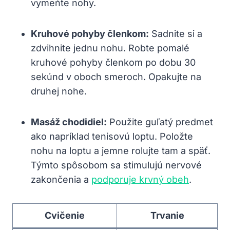
vymeňte nohy.
Kruhové pohyby členkom:
Sadnite si a
zdvihnite jednu nohu. Robte pomalé
kruhové pohyby členkom po dobu 30
sekúnd v oboch smeroch. Opakujte na
druhej nohe.
Masáž chodidiel:
Použite guľatý predmet
ako napríklad tenisovú loptu. Položte
nohu na loptu a jemne rolujte tam a späť.
Týmto spôsobom sa stimulujú nervové
zakončenia a
podporuje krvný obeh
.
Cvičenie
Trvanie