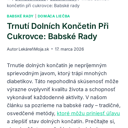
končetin při cukrovce: Babské rady
BABSKÉ RADY
|
DOMÁCA LIEČBA
Trnutí Dolních Končetin Při
Cukrovce: Babské Rady
Autor
LekáreňMoja.sk
17. marca 2026
Trnutie dolných končatín je nepríjemným
sprievodným javom, ktorý trápi mnohých
diabetikov. Táto nepohodlná skúsenosť môže
výrazne ovplyvniť kvalitu života a schopnosť
vykonávať každodenné aktivity. V našom
článku sa pozrieme na babské rady – tradičné,
osvedčené metódy,
ktoré môžu priniesť úľavu
a zlepšiť stav dolných končatín. Prečítajte si,