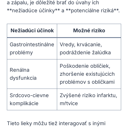
a zápalu, je dôležité brať do úvahy ich
**nežiadúce účinky** a **potenciálne riziká**.
Nežiadúci účinok
Možné riziko
Gastrointestinálne
Vredy, krvácanie,
problémy
podráždenie žalúdka
Poškodenie obličiek,
Renálna
zhoršenie existujúcich
dysfunkcia
problémov s obličkami
Srdcovo-cievne
Zvýšené riziko infarktu,
komplikácie
mŕtvice
Tieto lieky môžu tiež interagovať s inými