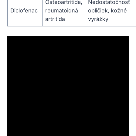
Osteoartritída,
Nedostatočnosť
Diclofenac
reumatoidná
obličiek, kožné
artritída
vyrážky