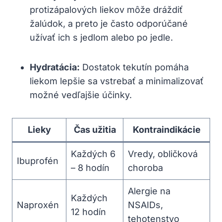
protizápalových liekov môže dráždiť
žalúdok, a preto je často odporúčané
užívať ich s jedlom alebo po jedle.
Hydratácia:
Dostatok tekutín pomáha
liekom lepšie sa vstrebať a minimalizovať
možné vedľajšie účinky.
Lieky
Čas užitia
Kontraindikácie
Každých 6
Vredy, obličková
Ibuprofén
– 8 hodín
choroba
Alergie na
Každých
Naproxén
NSAIDs,
12 hodín
tehotenstvo