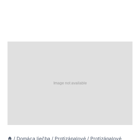
/
Domáca liečba
/
Protizápalové
/
Protizápalové