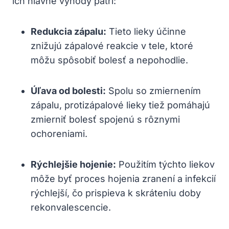
ich hlavné výhody patrí:
Redukcia zápalu:
Tieto lieky účinne
znižujú zápalové reakcie v tele, ktoré
môžu spôsobiť bolesť a nepohodlie.
Úľava od bolesti:
Spolu so zmiernením
zápalu, protizápalové lieky tiež pomáhajú
zmierniť bolesť spojenú s rôznymi
ochoreniami.
Rýchlejšie hojenie:
Použitím týchto liekov
môže byť proces hojenia zranení a infekcií
rýchlejší, čo prispieva k skráteniu doby
rekonvalescencie.