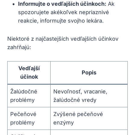
Informujte o vedľajších účinkoch:
Ak
spozorujete akékoľvek nepriaznivé
reakcie, informujte svojho lekára.
Niektoré z najčastejších vedľajších účinkov
zahŕňajú:
Vedľajší
Popis
účinok
Žalúdočné
Nevoľnosť, vracanie,
problémy
žalúdočné vredy
Pečeňové
Zvýšené pečeňové
problémy
enzýmy