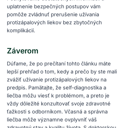
uplatnenie bezpečných postupov vám
pomôže zvládnuť prerušenie užívania
protizápalových liekov bez zbytočných
komplikácií.
Záverom
Dúfame, že po prečítaní tohto článku máte
lepší prehľad o tom, kedy a prečo by ste mali
zvážiť užívanie protizápalových liekov na
predpis. Pamätajte, že self-diagnostika a
liečba môžu viesť k problémom, a preto je
vždy dôležité konzultovať svoje zdravotné
ťažkosti s odborníkom. Včasná a správna
liečba môže významne ovplyvniť váš
zdravotný stav a kvalitu života. S doktorskou