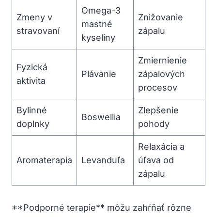
Omega-3
Zmeny v
Znižovanie
mastné
stravovaní
zápalu
kyseliny
Zmiernienie
Fyzická
Plávanie
zápalových
aktivita
procesov
Bylinné
Zlepšenie
Boswellia
doplnky
pohody
Relaxácia a
Aromaterapia
Levanduľa
úľava od
zápalu
**Podporné terapie** môžu zahŕňať rôzne