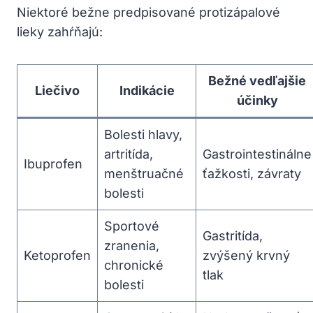
Niektoré bežne predpisované protizápalové
lieky zahŕňajú:
Bežné vedľajšie
Liečivo
Indikácie
účinky
Bolesti hlavy,
artritída,
Gastrointestinálne
Ibuprofen
menštruačné
ťažkosti, závraty
bolesti
Sportové
Gastritída,
zranenia,
Ketoprofen
zvýšený krvný
chronické
tlak
bolesti