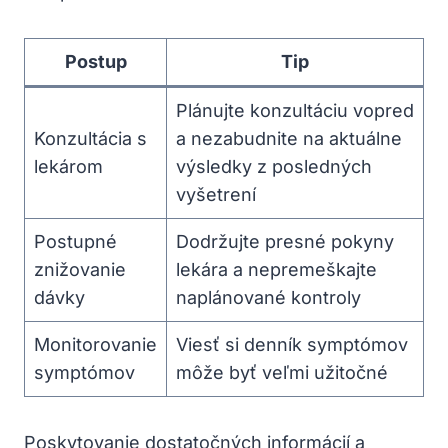
Postup
Tip
Plánujte konzultáciu vopred
Konzultácia s
a nezabudnite na aktuálne
lekárom
výsledky z posledných
vyšetrení
Postupné
Dodržujte presné pokyny
znižovanie
lekára a nepremeškajte
dávky
naplánované kontroly
Monitorovanie
Viesť si denník symptómov
symptómov
môže byť veľmi užitočné
Poskytovanie dostatočných informácií a