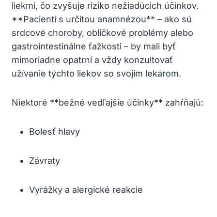
liekmi, čo zvyšuje riziko nežiadúcich účinkov.
**Pacienti s určitou anamnézou** – ako sú
srdcové choroby, obličkové problémy alebo
gastrointestinálne ťažkosti – by mali byť
mimoriadne opatrní a vždy konzultovať
užívanie týchto liekov so svojím lekárom.
Niektoré **bežné vedľajšie účinky** zahŕňajú:
Bolesť hlavy
Závraty
Vyrážky a alergické reakcie