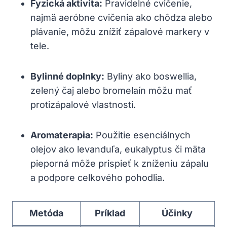
Fyzická aktivita:
Pravidelné cvičenie,
najmä aeróbne cvičenia ako chôdza alebo
plávanie, môžu znížiť zápalové markery v
tele.
Bylinné doplnky:
Byliny ako boswellia,
zelený čaj alebo bromelaín môžu mať
protizápalové vlastnosti.
Aromaterapia:
Použitie esenciálnych
olejov ako levanduľa, eukalyptus či mäta
pieporná môže prispieť k zníženiu zápalu
a podpore celkového pohodlia.
Metóda
Príklad
Účinky