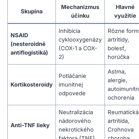
Mechanizmus
Hlavné
Skupina
účinku
využitie
Inhibícia
Rôzne form
NSAID
cyklooxygenázy
artritídy,
(nesteroidné
(COX-1 a COX-
bolesť,
antiflogistiká)
2)
horúčka
Astma,
Potláčanie
alergie,
Kortikosteroidy
imunitnej
autoimunit
odpovede
ochorenia
Neutralizácia
Reumatická
nádorového
artritída,
Anti-TNF lieky
nekrotického
Crohnova
faktora (TNF)
choroba