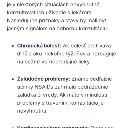
je v niektorých situáciách nevyhnutné
konzultovať ich užívanie s lekárom.
Nasledujúce príznaky a stavy by mali byť
jasným signálom na odbornú konzultáciu:
Chronická bolesť:
Ak bolesť pretrváva
dlhšie ako niekoľko týždňov a nereaguje
na bežné voľnopredajné lieky.
Žalúdočné problémy:
Známe vedľajšie
účinky NSAIDs zahŕňajú podráždenie
žalúdka či vredy. Ak máte v minulosti
problémy s trávením, konzultácia je
nevyhnutná.
Kardiovaskulárne ochorenia:
Osoby so