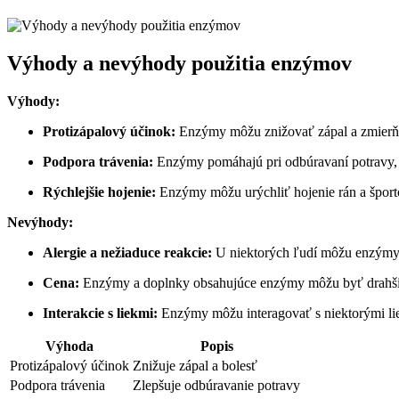
Výhody a nevýhody použitia enzýmov
Výhody:
Protizápalový účinok:
Enzýmy môžu znižovať zápal a zmierňova
Podpora trávenia:
Enzýmy pomáhajú pri odbúravaní potravy, čo
Rýchlejšie hojenie:
Enzýmy môžu urýchliť hojenie rán a športo
Nevýhody:
Alergie a nežiaduce reakcie:
U niektorých ľudí môžu enzýmy v
Cena:
Enzýmy a doplnky obsahujúce enzýmy môžu byť drahšie 
Interakcie s liekmi:
Enzýmy môžu interagovať s niektorými liek
Výhoda
Popis
Protizápalový účinok
Znižuje zápal a bolesť
Podpora trávenia
Zlepšuje odbúravanie potravy