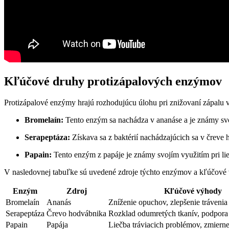
Kľúčové druhy protizápalových enzýmov
Protizápalové enzýmy hrajú rozhodujúcu úlohu pri znižovaní zápalu v t
Bromelaín:
Tento enzým sa nachádza v ananáse a je známy sv
Serapeptáza:
Získava sa z baktérií nachádzajúcich sa v čreve
Papain:
Tento enzým z papáje je známy svojím využitím pri li
V nasledovnej tabuľke sú uvedené zdroje týchto enzýmov a kľúčové
Enzým
Zdroj
Kľúčové výhody
Bromelaín
Ananás
Zníženie opuchov, zlepšenie trávenia
Serapeptáza
Črevo hodvábnika
Rozklad odumretých tkanív, podpora
Papain
Papája
Liečba tráviacich problémov, zmiern