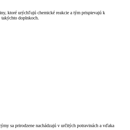
ny, ktoré urýchľujú chemické reakcie a tým prispievajú k
v takýchto doplnkoch.
nzýmy sa prirodzene nachádzajú v určitých potravinách a vďaka