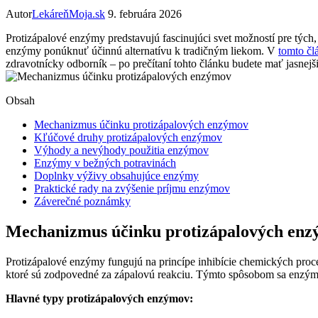
Autor
LekáreňMoja.sk
9. februára 2026
Protizápalové enzýmy predstavujú fascinujúci svet možností pre tých,
enzýmy ponúknuť účinnú alternatívu k tradičným liekom. V
tomto čl
zdravotnícky odborník – po prečítaní tohto článku budete mať jasne
Obsah
Mechanizmus účinku protizápalových enzýmov
Kľúčové druhy protizápalových enzýmov
Výhody a nevýhody použitia enzýmov
Enzýmy v bežných potravinách
Doplnky výživy obsahujúce enzýmy
Praktické rady na zvýšenie príjmu enzýmov
Záverečné poznámky
Mechanizmus účinku protizápalových en
Protizápalové enzýmy fungujú na princípe inhibície chemických proc
ktoré sú zodpovedné za zápalovú reakciu. Týmto spôsobom sa enzýmy u
Hlavné typy protizápalových enzýmov: