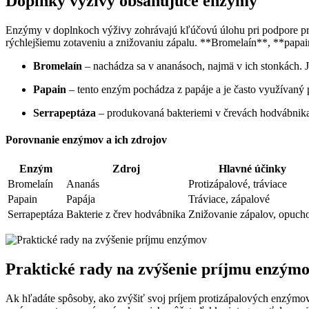
Doplnky výživy obsahujúce enzýmy
Enzýmy v doplnkoch výživy zohrávajú kľúčovú úlohu pri podpore proti
rýchlejšiemu zotaveniu a znižovaniu zápalu. **Bromelaín**, **papa
Bromelaín
– nachádza sa v ananásoch, najmä v ich stonkách. Je
Papain
– tento enzým pochádza z papáje a je často využívaný pr
Serrapeptáza
– produkovaná bakteriemi v črevách hodvábnika,
Porovnanie enzýmov a ich zdrojov
Enzým
Zdroj
Hlavné účinky
Bromelaín
Ananás
Protizápalové, tráviace
Papain
Papája
Tráviace, zápalové
Serrapeptáza
Bakterie z črev hodvábnika
Znižovanie zápalov, opuch
Praktické rady na zvýšenie príjmu enzým
Ak hľadáte spôsoby, ako zvýšiť svoj príjem protizápalových enzýmov,