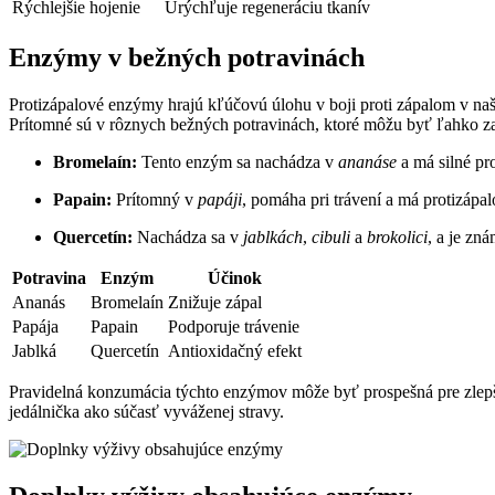
Rýchlejšie hojenie
Urýchľuje regeneráciu tkanív
Enzýmy v bežných potravinách
Protizápalové enzýmy hrajú kľúčovú úlohu v boji proti zápalom v 
Prítomné sú v rôznych bežných potravinách, ktoré môžu byť ľahko za
Bromelaín:
Tento enzým sa nachádza v
ananáse
a má silné pro
Papain:
Prítomný v
papáji
, pomáha pri trávení a má protizápal
Quercetín:
Nachádza sa v
jablkách
,
cibuli
a
brokolici
, a je zn
Potravina
Enzým
Účinok
Ananás
Bromelaín
Znižuje zápal
Papája
Papain
Podporuje trávenie
Jablká
Quercetín
Antioxidačný efekt
Pravidelná konzumácia týchto enzýmov môže byť prospešná pre zlepše
jedálnička ako súčasť vyváženej stravy.