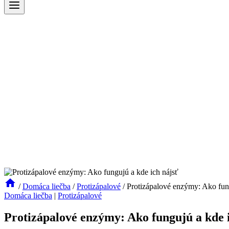
/
Domáca liečba
/
Protizápalové
/
Protizápalové enzýmy: Ako fung
Domáca liečba
|
Protizápalové
Protizápalové enzýmy: Ako fungujú a kde 