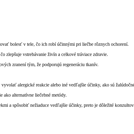
ť bolesť v tele, čo ich robí účinnými pri liečbe rôznych ochorení.
 zlepšuje vstrebávanie živín a celkové tráviace zdravie.
vých zranení tým, že podporujú regeneráciu tkanív.
yvolať alergické reakcie alebo iné vedľajšie účinky, ako sú žalúdočn
ako alternatívne liečebné metódy.
mi a spôsobiť nežiaduce vedľajšie účinky, preto je dôležité konzultova