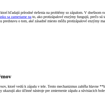
 ktorí hľadajú prírodné riešenia na problémy so zápalom. V dnešnom sv
ánku sa zameriame na
to, ako protizápalové enzýmy fungujú, prečo sú ta
jšiu predstavu o tom, aké zásadné miesto môžu protizápalové enzýmy ma
zýmov
esov, ktoré vedú k zápalu v tele. Tento mechanizmus zahŕňa hlavne **
kazujú ako účinné nástroje pre zmiernenie zápalu a súvisiacich boles