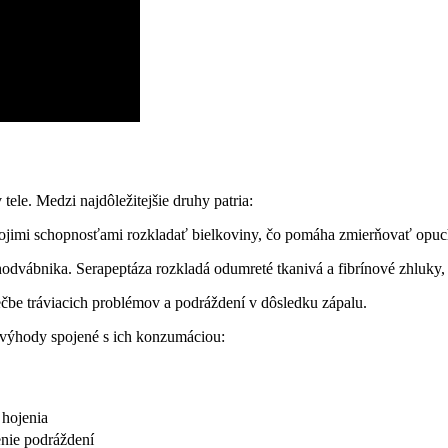
ele. Medzi najdôležitejšie druhy patria:
ojimi schopnosťami rozkladať bielkoviny, čo pomáha zmierňovať opuch
 hodvábnika. Serapeptáza rozkladá odumreté tkanivá a fibrínové zhluk
ečbe tráviacich problémov a podráždení v dôsledku zápalu.
 výhody spojené s ich konzumáciou:
 hojenia
enie podráždení