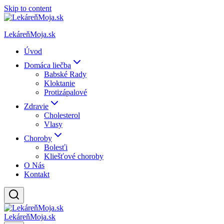
Skip to content
LekáreňMoja.sk
Úvod
Domáca liečba
Babské Rady
Kloktanie
Protizápalové
Zdravie
Cholesterol
Vlasy
Choroby
Bolesťi
Kliešťové choroby
O Nás
Kontakt
LekáreňMoja.sk