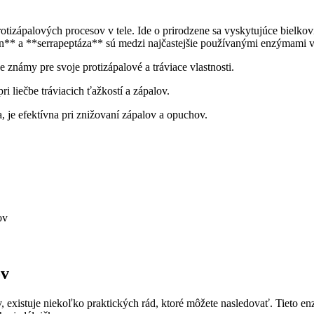
zápalových procesov v tele. Ide o prirodzene sa vyskytujúce bielkovi
in** a **serrapeptáza** sú medzi najčastejšie používanými enzýmami 
 známy pre svoje protizápalové a tráviace vlastnosti.
i liečbe tráviacich ťažkostí a zápalov.
 je efektívna pri znižovaní zápalov a opuchov.
ov
ov
 existuje niekoľko praktických rád, ktoré môžete nasledovať. Tieto e