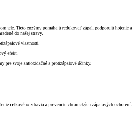
našom tele. Tieto enzýmy pomáhajú redukovať zápal, podporujú hojen
radené do našej stravy.
tizápalové vlastnosti.
ový efekt.
ámy pre svoje antioxidačné a protizápalové účinky.
nie celkového zdravia a prevenciu chronických zápalových ochorení. 