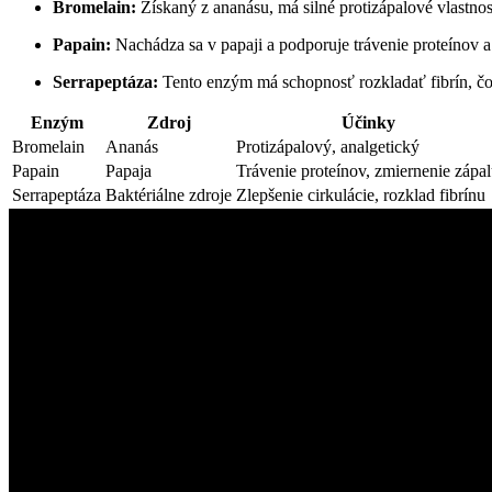
Bromelain:
Získaný z ananásu, má silné protizápalové vlastnosti
Papain:
Nachádza sa v papaji a podporuje trávenie proteínov a
Serrapeptáza:
Tento enzým má schopnosť rozkladať fibrín, čo 
Enzým
Zdroj
Účinky
Bromelain
Ananás
Protizápalový, analgetický
Papain
Papaja
Trávenie proteínov, zmiernenie zápa
Serrapeptáza
Baktériálne zdroje
Zlepšenie cirkulácie, rozklad fibrínu