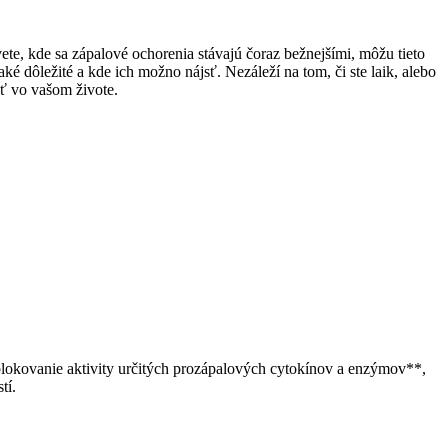
ete, kde sa zápalové ochorenia stávajú čoraz bežnejšími, môžu tieto
ké dôležité a kde ich možno nájsť. Nezáleží na tom, či ste laik, alebo
ť vo vašom živote.
blokovanie aktivity určitých prozápalových cytokínov a enzýmov**,
tí.