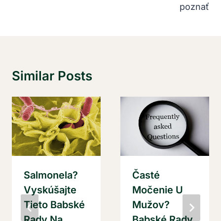
poznať
Similar Posts
Salmonela?
Časté
Vyskúšajte
Močenie U
Tieto Babské
Mužov?
Rady Na
Babské Rady