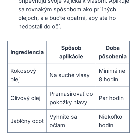
pripevňujú svoje vajíčka k vlasom. Aplikuje
sa rovnakým spôsobom ako pri iných
olejoch, ale buďte opatrní, aby ste ho
nedostali do očí.
Spôsob
Doba
Ingrediencia
aplikácie
pôsobenia
Kokosový
Minimálne
Na suché vlasy
olej
8 hodín
Premasírovať do
Olivový olej
Pár hodín
pokožky hlavy
Vyhnite sa
Niekoľko
Jablčný ocot
očiam
hodín