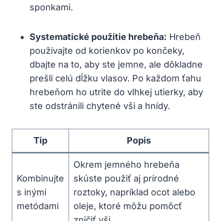
sponkami.
Systematické použitie hrebeňa:
Hrebeň
používajte od korienkov po končeky,
dbajte na to, aby ste jemne, ale dôkladne
prešli celú dĺžku vlasov. Po každom ťahu
hrebeňom ho utrite do vlhkej utierky, aby
ste odstránili chytené vši a hnídy.
Tip
Popis
Okrem jemného hrebeňa
Kombinujte
skúste použiť aj prírodné
s inými
roztoky, napríklad ocot alebo
metódami
oleje, ktoré môžu pomôcť
zničiť vši.