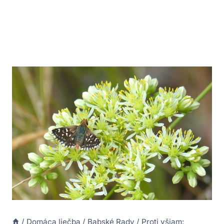
/
Domáca liečba
/
Babské Rady
/
Proti všiam: