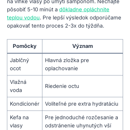
na vlhké vlasy po umytí šampónom. Nechajte
pôsobiť 5-10 minút a
dôkladne opláchnite
teplou vodou
. Pre lepší výsledok odporúčame
opakovať tento proces 2-3x do týždňa.
Pomôcky
Význam
Jablčný
Hlavná zložka pre
ocot
oplachovanie
Vlažná
Riedenie octu
voda
Kondicionér
Voliteľné pre extra hydratáciu
Kefa na
Pre jednoduché rozčesanie a
vlasy
odstránenie uhynutých vší