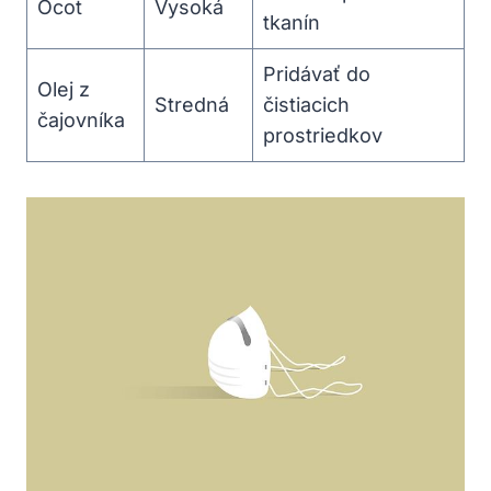
Ocot
Vysoká
tkanín
Pridávať do
Olej z
Stredná
čistiacich
čajovníka
prostriedkov