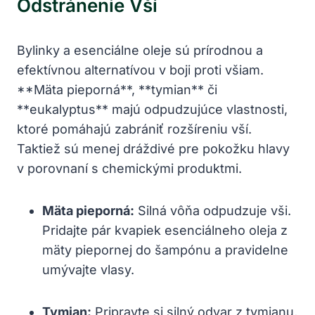
Odstránenie Vší
Bylinky a esenciálne oleje sú prírodnou a
efektívnou alternatívou v boji proti všiam.
**Mäta pieporná**, **tymian** či
**eukalyptus** majú odpudzujúce vlastnosti,
ktoré pomáhajú zabrániť rozšíreniu vší.
Taktiež sú menej dráždivé pre pokožku hlavy
v porovnaní s chemickými produktmi.
Mäta pieporná:
Silná vôňa odpudzuje vši.
Pridajte pár kvapiek esenciálneho oleja z
mäty piepornej do šampónu a pravidelne
umývajte vlasy.
Tymian:
Pripravte si silný odvar z tymianu,