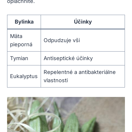
opláchnite.
Bylinka
Účinky
Mäta
Odpudzuje vši
pieporná
Tymian
Antiseptické účinky
Repelentné a antibakteriálne
Eukalyptus
vlastnosti