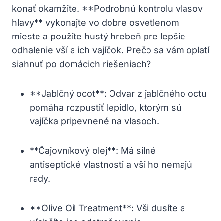
konať okamžite. **Podrobnú kontrolu vlasov
hlavy** vykonajte vo dobre osvetlenom
mieste a použite hustý hrebeň pre lepšie
odhalenie vší a ich vajíčok. Prečo sa vám oplatí
siahnuť po domácich riešeniach?
**Jablčný ocot**: Odvar z jablčného octu
pomáha rozpustiť lepidlo, ktorým sú
vajíčka pripevnené na vlasoch.
**Čajovníkový olej**: Má silné
antiseptické vlastnosti a vši ho nemajú
rady.
**Olive Oil Treatment**: Vši dusíte a