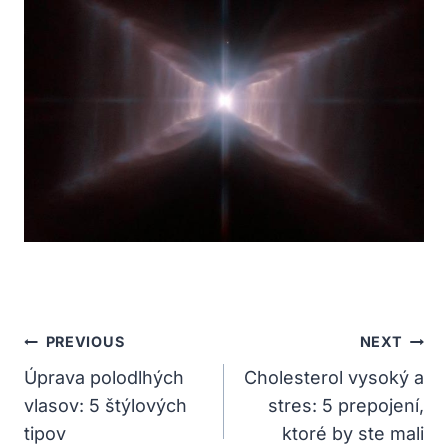
Navigácia
PREVIOUS
NEXT
V
Úprava polodlhých
Cholesterol vysoký a
vlasov: 5 štýlových
stres: 5 prepojení,
Článku
tipov
ktoré by ste mali