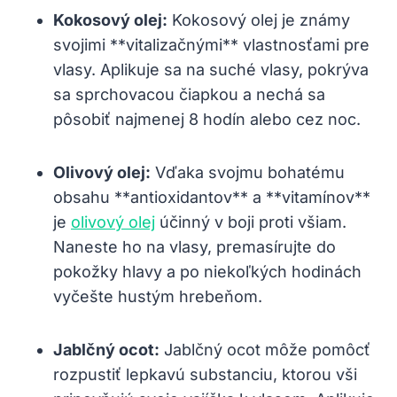
Kokosový olej:
Kokosový olej je známy
svojimi **vitalizačnými** vlastnosťami pre
vlasy. Aplikuje sa na suché vlasy, pokrýva
sa sprchovacou čiapkou a nechá sa
pôsobiť najmenej 8 hodín alebo cez noc.
Olivový olej:
Vďaka svojmu bohatému
obsahu **antioxidantov** a **vitamínov**
je
olivový olej
účinný v boji proti všiam.
Naneste ho na vlasy, premasírujte do
pokožky hlavy a po niekoľkých hodinách
vyčešte hustým hrebeňom.
Jablčný ocot:
Jablčný ocot môže pomôcť
rozpustiť lepkavú substanciu, ktorou vši