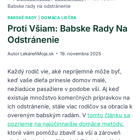
Babske rady na odstránenie
BABSKÉ RADY
|
DOMÁCA LIEČBA
Proti Všiam: Babske Rady Na
Odstránenie
Autor
LekáreňMoja.sk
19. novembra 2025
Každý rodič vie, aké nepríjemné môže byť,
keď vaše dieťa prinesie domov malé,
nežiadúce pasažiere v podobe vší. Aj keď
existuje množstvo komerčných prípravkov na
ich odstránenie, stále viac rodičov sa obracia k
overeným babským radám. V
tomto článku sa
pozrieme na najúčinnejšie domáce metódy
,
ktoré vám pomôžu zbaviť sa vší a zároveň