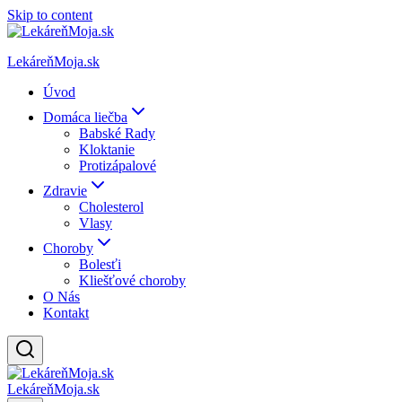
Skip to content
LekáreňMoja.sk
Úvod
Domáca liečba
Babské Rady
Kloktanie
Protizápalové
Zdravie
Cholesterol
Vlasy
Choroby
Bolesťi
Kliešťové choroby
O Nás
Kontakt
LekáreňMoja.sk