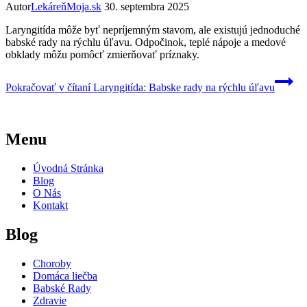
Autor
LekáreňMoja.sk
30. septembra 2025
Laryngitída môže byť nepríjemným stavom, ale existujú jednoduché
babské rady na rýchlu úľavu. Odpočinok, teplé nápoje a medové
obklady môžu pomôcť zmierňovať príznaky.
Pokračovať v čítaní
Laryngitída: Babske rady na rýchlu úľavu
Menu
Úvodná Stránka
Blog
O Nás
Kontakt
Blog
Choroby
Domáca liečba
Babské Rady
Zdravie