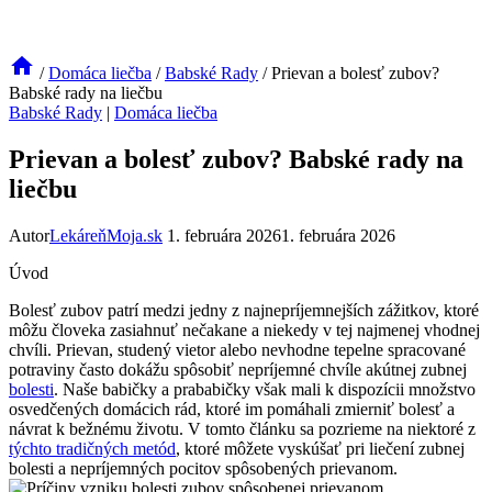
/
Domáca liečba
/
Babské Rady
/
Prievan a bolesť zubov?
Babské rady na liečbu
Babské Rady
|
Domáca liečba
Prievan a bolesť zubov? Babské rady na
liečbu
Autor
LekáreňMoja.sk
1. februára 2026
1. februára 2026
Úvod
Bolesť zubov patrí medzi jedny z najnepríjemnejších zážitkov, ktoré
môžu človeka zasiahnuť nečakane a niekedy v tej najmenej vhodnej
chvíli. Prievan, studený vietor alebo​ nevhodne tepelne spracované
potraviny často dokážu ‌spôsobiť nepríjemné chvíle akútnej zubnej
bolesti
. Naše babičky a prababičky však mali k⁤ dispozícii množstvo
osvedčených domácich rád, ktoré im pomáhali zmierniť bolesť a
návrat k bežnému životu. V tomto článku sa pozrieme na ‌niektoré z
týchto tradičných metód
, ktoré môžete vyskúšať pri liečení zubnej
bolesti a nepríjemných pocitov spôsobených prievanom.