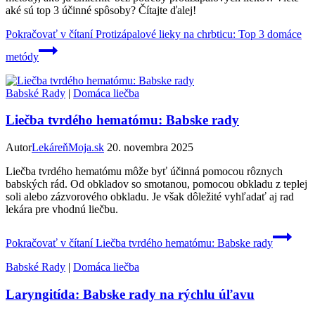
aké sú top 3 účinné spôsoby? Čítajte ďalej!
Pokračovať v čítaní
Protizápalové lieky na chrbticu: Top 3 domáce
metódy
Babské Rady
|
Domáca liečba
Liečba tvrdého hematómu: Babske rady
Autor
LekáreňMoja.sk
20. novembra 2025
Liečba tvrdého hematómu môže byť účinná pomocou rôznych
babských rád. Od obkladov so smotanou, pomocou obkladu z teplej
soli alebo zázvorového obkladu. Je však dôležité vyhľadať aj rad
lekára pre vhodnú liečbu.
Pokračovať v čítaní
Liečba tvrdého hematómu: Babske rady
Babské Rady
|
Domáca liečba
Laryngitída: Babske rady na rýchlu úľavu