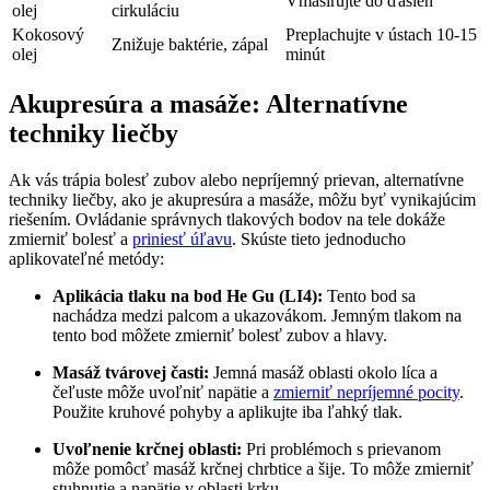
Vmasírujte do ďasien
⁣olej
cirkuláciu
Kokosový
Preplachujte v ústach 10-15
Znižuje baktérie, zápal
olej
minút
Akupresúra a ‍masáže: Alternatívne
techniky liečby
Ak vás trápia bolesť zubov alebo nepríjemný prievan, alternatívne
techniky liečby, ako je⁢ akupresúra a masáže,‌ môžu byť​ vynikajúcim
‌riešením. ⁢Ovládanie správnych tlakových bodov na tele⁢ dokáže
zmierniť bolesť ⁣a
priniesť úľavu
. Skúste tieto jednoducho
aplikovateľné metódy:
Aplikácia⁣ tlaku na bod He Gu (LI4):
Tento bod sa
nachádza medzi palcom a⁣ ukazovákom. Jemným tlakom na
tento bod môžete⁢ zmierniť⁤ bolesť zubov ‍a hlavy.
Masáž tvárovej časti:
Jemná masáž oblasti okolo líca a
čeľuste môže uvoľniť napätie a
zmierniť nepríjemné pocity
.
Použite kruhové pohyby a aplikujte iba ľahký tlak.
Uvoľnenie krčnej oblasti:
Pri problémoch s prievanom
môže pomôcť masáž krčnej chrbtice a⁤ šije. To⁤ môže ⁤zmierniť⁢
stuhnutie a ‍napätie v oblasti ⁢krku.