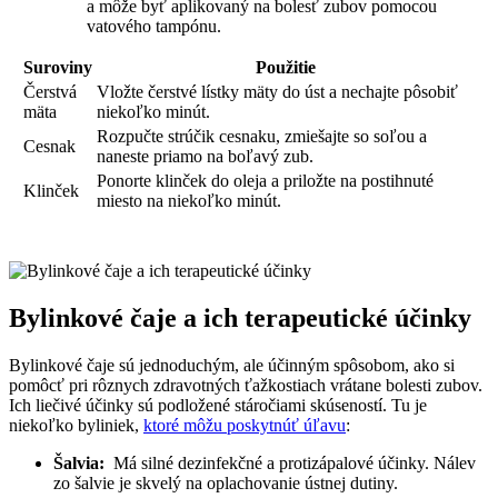
a môže byť aplikovaný na bolesť zubov pomocou
vatového tampónu.
Suroviny
Použitie
Čerstvá
Vložte ‌čerstvé lístky mäty do úst a nechajte ‍pôsobiť
mäta
niekoľko minút.
Rozpučte strúčik cesnaku, zmiešajte so soľou a
Cesnak
⁣naneste⁤ priamo na boľavý ‍zub.
Ponorte klinček do oleja a priložte na postihnuté
Klinček
miesto‍ na niekoľko minút.
Bylinkové čaje a ich terapeutické účinky
Bylinkové čaje sú ⁢jednoduchým, ale účinným spôsobom, ako si
pomôcť pri rôznych zdravotných ťažkostiach vrátane bolesti zubov.
Ich liečivé účinky sú podložené⁢ stáročiami skúseností. Tu je
niekoľko byliniek,
ktoré môžu poskytnúť úľavu
:
Šalvia:
‍ Má silné dezinfekčné a protizápalové ​účinky. Nálev
zo šalvie je skvelý na oplachovanie ústnej dutiny.