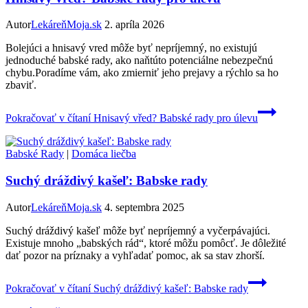
Autor
LekáreňMoja.sk
2. apríla 2026
Bolejúci a hnisavý vred môže byť nepríjemný, no existujú
jednoduché babské rady, ako naňtúto potenciálne nebezpečnú
chybu.Poradíme vám, ako zmierniť jeho prejavy a rýchlo sa ho
zbaviť.
Pokračovať v čítaní
Hnisavý vřed? Babské rady pro úlevu
Babské Rady
|
Domáca liečba
Suchý dráždivý kašeľ: Babske rady
Autor
LekáreňMoja.sk
4. septembra 2025
Suchý dráždivý kašeľ môže byť nepríjemný a vyčerpávajúci.
Existuje mnoho „babských rád“, ktoré môžu pomôcť. Je dôležité
dať pozor na príznaky a vyhľadať pomoc, ak sa stav zhorší.
Pokračovať v čítaní
Suchý dráždivý kašeľ: Babske rady