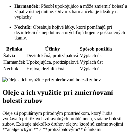
Harmanček:
Pôsobí upokojujúco a môže zmierniť bolesť a
zápal v ústnej dutine. Odvar z harmančeka je ideálny na​
výplachy.
Nechtík:
Obsahuje⁣ hojivé látky, ktoré​ pomáhajú pri
dezinfekcii ústnej dutiny a ⁢urýchľujú hojenie poškodených
tkanív.
Bylinka
Účinky
Spôsob použitia
Šalvia
Dezinfekčná, protizápalová
Výplach úst
Harmanček
Upokojujúca, protizápalová
Výplach úst
Nechtík
Hojivá, dezinfekčná
Výplach úst
Oleje a ich‍ využitie pri zmierňovaní
bolesti zubov
Oleje sú populárnym prírodným prostriedkom, ktorý‍ ľudia
využívajú pri rôznych zdravotných problémoch, vrátane bolesti
zubov. Existuje niekoľko⁤ druhov ⁣olejov, ktoré sú známe svojimi
**analgetickými** a **protizápalovými** účinkami.