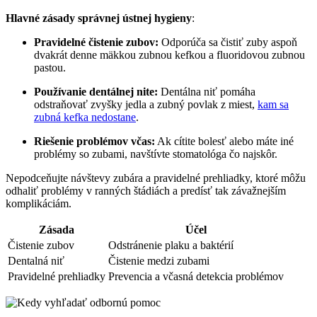
Hlavné zásady správnej ústnej hygieny
:
Pravidelné čistenie zubov:
Odporúča sa čistiť zuby aspoň
dvakrát denne mäkkou zubnou kefkou a fluoridovou zubnou
pastou.
Používanie​ dentálnej nite:
Dentálna ⁤niť pomáha
odstraňovať zvyšky jedla a zubný povlak z miest,
kam sa
zubná kefka nedostane
.
Riešenie problémov​ včas:
Ak cítite bolesť alebo máte iné
problémy so zubami, navštívte stomatológa čo najskôr.
Nepodceňujte návštevy zubára ​a pravidelné ⁢prehliadky, ktoré môžu
odhaliť problémy v ranných štádiách a predísť tak závažnejším
⁤komplikáciám.
Zásada
Účel
Čistenie zubov
Odstránenie plaku a ⁣baktérií
Dentalná niť
Čistenie medzi zubami
Pravidelné prehliadky
Prevencia a včasná ​detekcia problémov