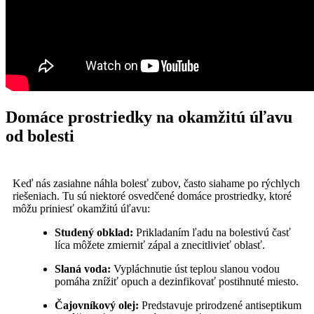
Domáce⁢ prostriedky na okamžitú úľavu
od bolesti
Keď nás zasiahne náhla bolesť zubov, často siahame po rýchlych
riešeniach. Tu sú niektoré osvedčené domáce prostriedky, ktoré
môžu priniesť okamžitú úľavu:
Studený obklad:
⁣Prikladaním ľadu na bolestivú časť
líca môžete ​zmierniť zápal a znecitlivieť oblasť.
Slaná voda:
Vypláchnutie úst teplou slanou vodou
pomáha znížiť opuch a dezinfikovať postihnuté miesto.
Čajovníkový olej:
Predstavuje prirodzené antiseptikum⁢