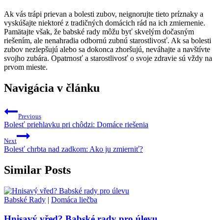
Ak vás trápi prievan a bolesti zubov, ​neignorujte ⁤tieto príznaky a
vyskúšajte niektoré z tradičných​ domácich rád na ich zmiernenie.
Pamätajte však, že babské rady môžu byť skvelým dočasným ​
riešením, ale nenahradia odbornú zubnú starostlivosť. Ak‍ sa ‍bolesti
zubov nezlepšujú alebo sa dokonca zhoršujú, neváhajte a navštívte
svojho zubára. Opatrnosť a starostlivosť o svoje zdravie ‌sú vždy na
prvom mieste.
Navigácia v článku
Previous
Bolesť priehlavku pri chôdzi: Domáce riešenia
Next
Bolesť chrbta nad zadkom: Ako ju zmierniť?
Similar Posts
Babské Rady
|
Domáca liečba
Hnisavý vřed? Babské rady pro úlevu