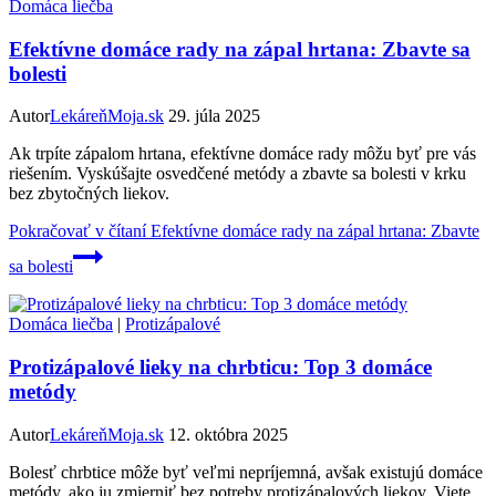
Domáca liečba
Efektívne domáce rady na zápal hrtana: Zbavte sa
bolesti
Autor
LekáreňMoja.sk
29. júla 2025
Ak trpíte zápalom hrtana, efektívne domáce rady môžu byť pre vás
riešením. Vyskúšajte osvedčené metódy a zbavte sa bolesti v krku
bez zbytočných liekov.
Pokračovať v čítaní
Efektívne domáce rady na zápal hrtana: Zbavte
sa bolesti
Domáca liečba
|
Protizápalové
Protizápalové lieky na chrbticu: Top 3 domáce
metódy
Autor
LekáreňMoja.sk
12. októbra 2025
Bolesť chrbtice môže byť veľmi nepríjemná, avšak existujú domáce
metódy, ako ju zmierniť bez potreby protizápalových liekov. Viete