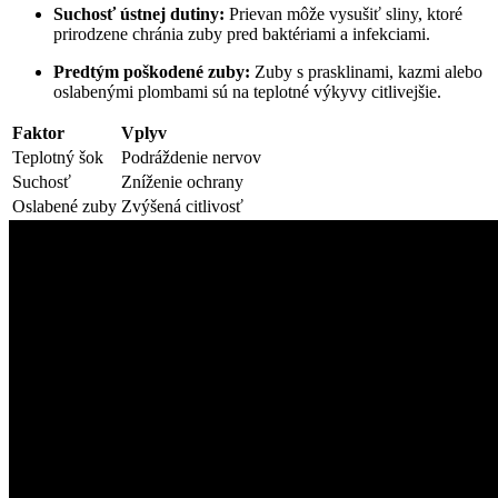
Suchosť ústnej dutiny:
Prievan môže vysušiť sliny, ktoré
prirodzene chránia zuby pred ⁤baktériami a infekciami.
Predtým poškodené zuby:
Zuby s prasklinami, kazmi alebo
oslabenými plombami sú na teplotné výkyvy citlivejšie.
Faktor
Vplyv
Teplotný šok
Podráždenie nervov
Suchosť
Zníženie ochrany
Oslabené zuby
Zvýšená⁢ citlivosť