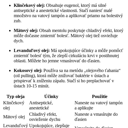
Klinčekový olej:
Obsahuje eugenol, ktorý má silné
antiseptické a anestetické ⁤vlastnosti. Stačí naniesť malé
množstvo na vatový tampón a aplikovať priamo na bolestivý
zub.
Mätový olej:
Obsah mentolu‍ poskytuje chladivý efekt, ktorý
môže dočasne zmierniť bolesť. Mätový⁢ olej tiež ‌osviežuje
dych.
Levanduľový olej:
Má upokojujúce účinky a môže pomôcť
zmierniť bolesť tým, že zlepší cirkuláciu krvi v​ postihnutej
oblasti. Môžete ho jemne vmasírovať do ďasien.
Kokosový olej:
Používa sa na metódu „olejového ťahania“
(oil pulling),⁢ ktorá môže znižovať baktérie v ústach a​
prispievať k zníženiu zápalu. Stačí si ho preplachovať v‍
ústach 10-15 minút.
Typ oleja
Účinky
Použitie
Klinčekový
Antiseptické,
Naneste na vatový tampón
olej
⁢anestetické
a aplikujte
Chladivý efekt,
Naneste a vmasírujte do
Mätový olej
osvieženie dychu
⁢ďasien
Levanduľový
Upokojujúce, zlepšuje