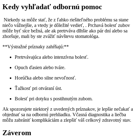
Kedy vyhľadať odbornú pomoc
⁣ Niekedy sa môže stať, že z‌ ľahko riešiteľného problému sa stane
niečo vážnejšie, a vtedy je dôležité ⁣vedieť, . Prchavá bolesť zubov
môže byť síce bežná, ale ak pretrváva dlhšie ako pár dní alebo sa
zhoršuje, mali by ste zvážiť ‌návštevu stomatológa.
**Výstražné príznaky zahŕňajú:**
Pretrvávajúca alebo intenzívna⁤ bolesť.
Opuch ďasien⁣ alebo tváre.
Horúčka alebo silne nevoľnosť.
Ťažkosť pri otváraní úst.
Bolesť pri dotyku s​ postihnutým zubom.
Ak spozorujete niektorý z ‌uvedených príznakov, je lepšie nečakať a
objednať sa na ⁣odbornú prehliadku. Včasná⁢ diagnostika a liečba
môžu zabrániť⁣ komplikáciám a zlepšiť váš celkový zdravotný stav.
Záverom