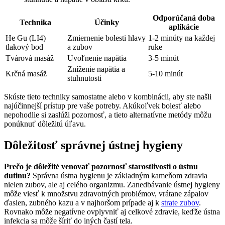
Odporúčaná doba⁤
Technika
Účinky
aplikácie
He Gu (LI4)
Zmiernenie bolesti hlavy
1-2 ⁣minúty⁣ na každej
tlakový bod
a zubov
ruke
Tvárová masáž
Uvoľnenie napätia
3-5 minút
Zníženie napätia a
Krčná masáž
5-10 minút
stuhnutosti
Skúste tieto techniky samostatne alebo⁣ v kombinácii, aby ste našli
najúčinnejší prístup‍ pre vaše potreby. Akúkoľvek bolesť alebo
nepohodlie si zaslúži pozornosť, a tieto alternatívne metódy môžu
ponúknuť dôležitú úľavu.
Dôležitosť správnej ústnej hygieny
Prečo je dôležité venovať pozornosť starostlivosti o ústnu
‍dutinu?
Správna⁣ ústna hygienu je základným ‌kameňom ‌zdravia
nielen zubov, ale aj celého organizmu. Zanedbávanie ústnej hygieny
môže viesť k množstvu⁣ zdravotných problémov, vrátane zápalov
ďasien, zubného kazu a v najhoršom‌ prípade aj⁣ k
strate zubov
.
Rovnako môže negatívne ovplyvniť aj ​celkové zdravie, keďže ústna
infekcia sa môže šíriť do iných častí tela.