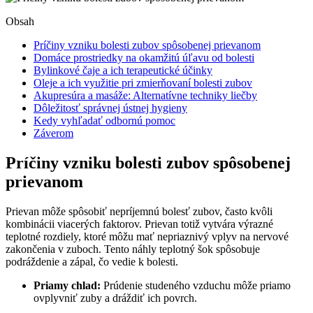
Obsah
Príčiny vzniku bolesti zubov spôsobenej prievanom
Domáce⁢ prostriedky na okamžitú úľavu od bolesti
Bylinkové čaje a ich terapeutické účinky
Oleje a ich‍ využitie pri zmierňovaní bolesti zubov
Akupresúra a ‍masáže: Alternatívne techniky liečby
Dôležitosť správnej ústnej hygieny
Kedy vyhľadať odbornú pomoc
Záverom
Príčiny vzniku bolesti zubov spôsobenej
prievanom
Prievan‍ môže spôsobiť nepríjemnú bolesť zubov, ​často kvôli
kombinácii viacerých faktorov. Prievan totiž vytvára výrazné
teplotné rozdiely, ktoré môžu mať nepriaznivý vplyv na nervové
zakončenia v⁢ zuboch. Tento náhly teplotný šok spôsobuje
podráždenie a zápal, čo vedie k bolesti.
Priamy chlad:
Prúdenie studeného‌ vzduchu môže priamo
ovplyvniť zuby a dráždiť ich povrch.