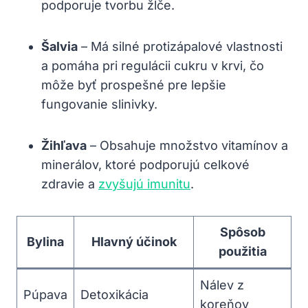
podporuje tvorbu žlče.
Šalvia
– ⁢Má silné ⁢protizápalové vlastnosti
a pomáha pri regulácii cukru ⁤v ⁣krvi, čo
môže byť prospešné⁣ pre lepšie
fungovanie slinivky.
Žihľava
– Obsahuje ⁤množstvo ⁣vitamínov a
⁤minerálov, ktoré podporujú celkové
zdravie a
zvyšujú imunitu
.
Spôsob
Bylina
Hlavný účinok
použitia
Nálev z
Púpava
Detoxikácia
koreňov