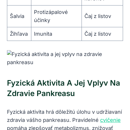
Protizápalové
Šalvia
Čaj‌ z listov
účinky
Žihľava
Imunita
Čaj ‌z listov
Fyzická Aktivita A Jej Vplyv Na
‍zdravie Pankreasu
Fyzická​ aktivita hrá dôležitú úlohu v udržiavaní
zdravia vášho pankreasu. Pravidelné
cvičenie
pomáha ‌zlepšovať metabolizmus,⁤ znižovať