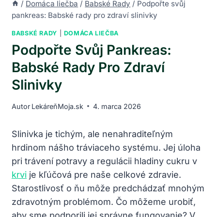
/
Domáca liečba
/
Babské Rady
/
Podpořte svůj
pankreas: Babské rady pro zdraví slinivky
BABSKÉ RADY
|
DOMÁCA LIEČBA
Podpořte Svůj Pankreas:
Babské Rady Pro Zdraví
Slinivky
Autor
LekáreňMoja.sk
4. marca 2026
Slinivka⁢ je tichým, ale ⁢nenahraditeľným
hrdinom nášho ‌tráviaceho ​systému.⁣ Jej úloha
pri trávení potravy ⁢a regulácii hladiny cukru v
krvi
je kľúčová pre naše ‌celkové zdravie.
Starostlivosť o ňu‍ môže predchádzať mnohým⁢
zdravotným problémom. Čo môžeme ‍urobiť,
aby sme podporili jej správne fungovanie? V