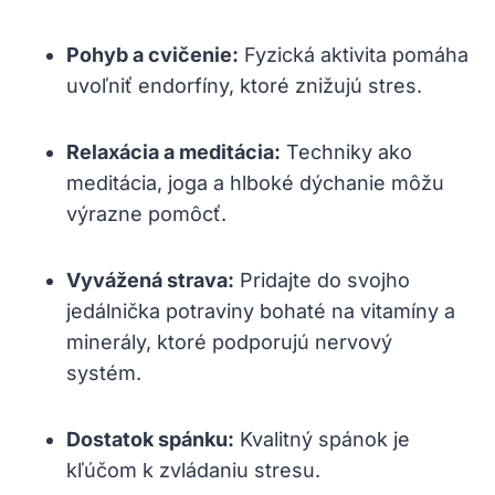
Pohyb‍ a⁣ cvičenie:
Fyzická aktivita pomáha⁢
uvoľniť endorfíny,⁣ ktoré znižujú stres.
Relaxácia ⁣a meditácia:
⁤Techniky ako
meditácia, joga a hlboké dýchanie ⁢môžu
výrazne pomôcť.
Vyvážená ‍strava:
Pridajte do svojho
jedálnička potraviny ​bohaté na ⁤vitamíny a
minerály, ktoré podporujú nervový
systém.
Dostatok ⁢spánku:
Kvalitný spánok ⁣je
‌kľúčom k zvládaniu stresu.