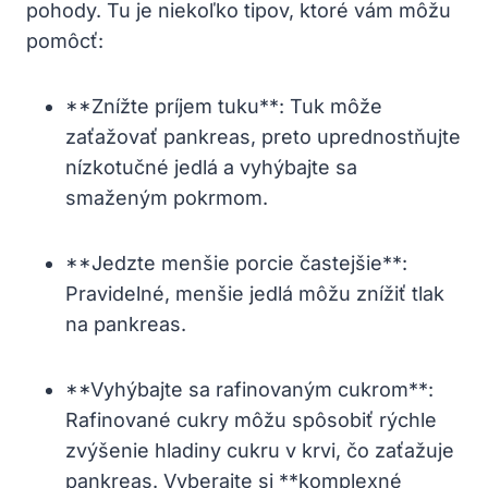
pohody. Tu je niekoľko tipov, ​ktoré ⁢vám môžu⁤
pomôcť:
**Znížte príjem tuku**: Tuk ​môže
zaťažovať pankreas, preto uprednostňujte
nízkotučné jedlá a ‍vyhýbajte⁣ sa
smaženým pokrmom.
**Jedzte‍ menšie ‍porcie častejšie**:
Pravidelné, ⁣menšie jedlá môžu znížiť tlak
na pankreas.
**Vyhýbajte sa rafinovaným cukrom**:
Rafinované cukry môžu spôsobiť rýchle
zvýšenie hladiny cukru v krvi,⁣ čo zaťažuje
pankreas.‍ Vyberajte si **komplexné