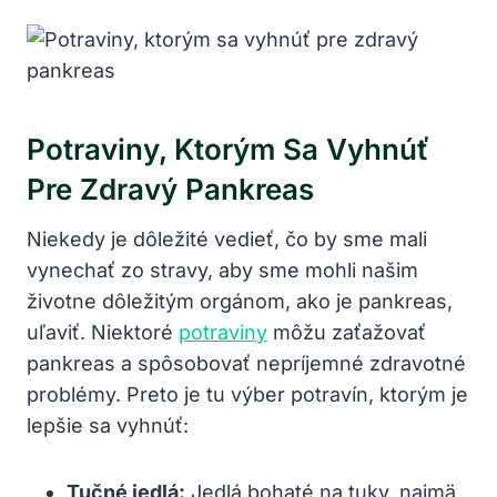
Potraviny, Ktorým ⁣sa Vyhnúť
Pre⁣ Zdravý⁤ Pankreas
Niekedy⁣ je dôležité vedieť, ‌čo by sme‍ mali
vynechať ​zo stravy, aby sme‌ mohli našim
životne dôležitým orgánom, ako je pankreas,
uľaviť. Niektoré
potraviny
môžu zaťažovať
pankreas a spôsobovať nepríjemné zdravotné⁤
problémy.‌ Preto je tu výber potravín, ktorým je
lepšie sa vyhnúť:
Tučné jedlá:
Jedlá bohaté na tuky, ⁣najmä