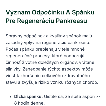
Význam‌ Odpočinku A ‌spánku
‍pre‍ Regeneráciu Pankreasu
Správny odpočinok a kvalitný spánok majú
zásadný vplyv na regeneráciu pankreasu.
Počas spánku prebiehajú v tele mnohé
regeneračné procesy, ktoré ⁣podporujú
činnosť životne dôležitých orgánov, ‌vrátane
slinivky. Zanedbanie týchto aspektov⁤ môže
viesť k zhoršeniu ​celkového zdravotného
stavu⁤ a​ zvyšuje‌ riziko ‌vzniku rôznych ‌chorôb.
Dĺžka​ spánku:
Uistite sa,‌ že spíte aspoň ​7-
8⁢ hodín denne.