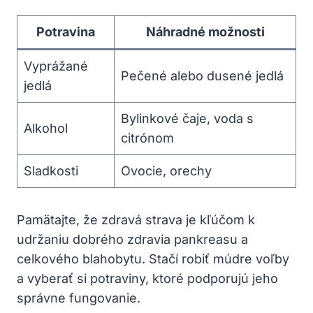
Potravina
Náhradné možnosti
Vyprážané
Pečené alebo dusené jedlá
jedlá
Bylinkové čaje, voda s
Alkohol
citrónom
Sladkosti
Ovocie, orechy
Pamätajte, že⁣ zdravá strava je⁤ kľúčom k
udržaniu dobrého zdravia pankreasu a
celkového blahobytu. ‍Stačí⁣ robiť ‍múdre voľby
a vyberať⁣ si potraviny,‌ ktoré⁣ podporujú jeho
správne ​fungovanie.