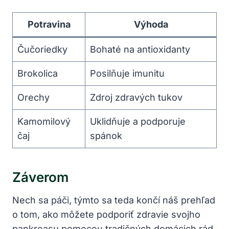
Potravina
Výhoda
Čučoriedky
Bohaté na antioxidanty
Brokolica
Posilňuje imunitu
Orechy
Zdroj‌ zdravých tukov
Kamomilový
Uklidňuje ⁢a ⁣podporuje⁢
čaj
spánok
Záverom
Nech sa páči, týmto sa teda končí náš prehľad
o​ tom, ako môžete podporiť⁣ zdravie svojho
pankreasu ‌pomocou tradičných domácich rád.