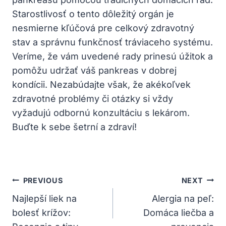
Starostlivosť⁢ o tento⁤ dôležitý orgán je
nesmierne‍ kľúčová ‌pre ⁤celkový zdravotný
stav a správnu funkčnosť tráviaceho systému.
Veríme, ​že vám uvedené rady prinesú⁣ úžitok ⁢a
pomôžu udržať váš pankreas​ v ⁣dobrej
kondícii. ‌Nezabúdajte ⁤však, že akékoľvek
zdravotné problémy ⁤či ‍otázky ‍si vždy
vyžadujú odbornú konzultáciu s lekárom.‍
Buďte k sebe‍ šetrní a zdraví!
Navigácia
PREVIOUS
NEXT
V
Najlepší liek na
Alergia na peľ:
bolesť krížov:
Domáca liečba a
Článku