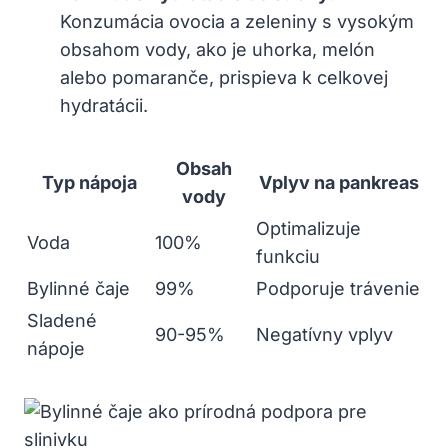
Konzumácia ovocia a zeleniny​ s vysokým‍
obsahom ‌vody, ako je uhorka, melón⁣
alebo pomaranče, prispieva k celkovej
hydratácii.
Obsah
Typ ⁤nápoja
Vplyv na pankreas
vody
Optimalizuje
Voda
100%
funkciu
Bylinné⁤ čaje
99%
Podporuje ‍trávenie
Sladené
90-95%
Negatívny​ vplyv
nápoje