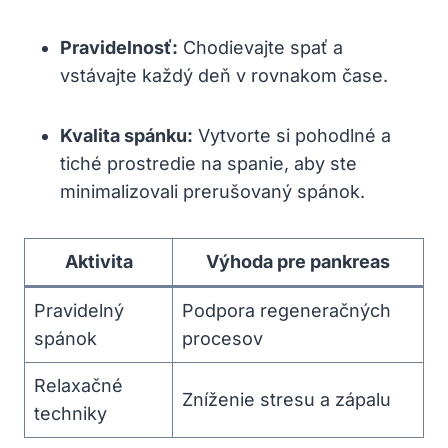
Pravidelnosť:
Chodievajte ⁢spať⁣ a
‍vstávajte‌ každý⁤ deň v rovnakom čase.
Kvalita spánku:
Vytvorte‍ si pohodlné a
tiché prostredie na spanie, aby ste
minimalizovali prerušovaný spánok.
Aktivita
Výhoda pre⁣ pankreas
Pravidelný
Podpora regeneračných
⁤spánok
⁢procesov
Relaxačné
Zníženie stresu a zápalu
⁣techniky