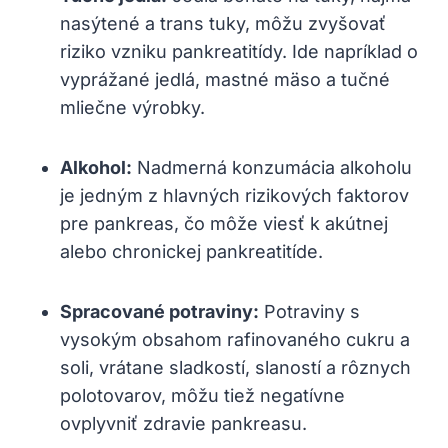
nasýtené a trans tuky, môžu ⁣zvyšovať
⁣riziko vzniku pankreatitídy. Ide napríklad o
vyprážané jedlá, mastné mäso a tučné
mliečne výrobky.
Alkohol:
Nadmerná konzumácia alkoholu⁤
je jedným z hlavných ⁢rizikových faktorov
pre pankreas, čo môže ⁢viesť k akútnej
alebo ⁤chronickej pankreatitíde.
Spracované potraviny:
Potraviny⁤ s
vysokým obsahom rafinovaného cukru a
soli, vrátane ​sladkostí,⁤ slaností a rôznych
polotovarov, ‍môžu tiež negatívne
ovplyvniť zdravie ⁢pankreasu.