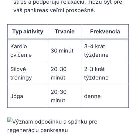
stres ‌a podporujú⁤ relaxáciu, môžu byť⁢ pre
váš pankreas ⁢veľmi prospešné.
Typ aktivity
Trvanie
Frekvencia
Kardio
3-4‌ krát
30 minút
cvičenie
týždenne
Silové
20-30
2-3 krát
tréningy
minút
⁢týždenne
20-30
Jóga
denne
⁢minút