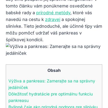
tomto článku vám ponúkneme ‌osvedčené
babské rady a
prírodné metódy
, ⁢ktoré vás
navedú na⁢ cestu k ⁣
zdravej
a‌ spokojnej
slinivke. Tieto jednoduché,⁣ ale účinné tipy​ vám
‌môžu⁤ pomôcť ⁤udržať váš pankreas ⁣v
špičkovej kondícii.
Obsah
Výživa a pankreas: Zamerajte sa na správny
jedálniček
Dôležitosť hydratácie pre optimálnu funkciu
pankreasu
Bylinné čaje ⁢ako prírodná podpora pre‌ slinivku