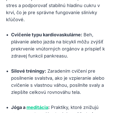
stres a ⁣podporovať stabilnú hladinu cukru v
krvi, čo je pre​ správne fungovanie ⁤slinivky
kľúčové.
Cvičenie typu kardiovaskulárne:
Beh,
plávanie alebo jazda ⁣na​ bicykli môžu⁢ zvýšiť
prekrvenie vnútorných orgánov ⁣a​ prispieť k
zdravej funkcii⁤ pankreasu.
Silové tréningy:
Zaradením cvičení pre
posilnenie svalstva, ako je vzpieranie alebo
cvičenie s vlastnou ​váhou, posilníte svaly ⁢a
zlepšíte celkovú rovnováhu tela.
Jóga a
meditácia
:
Praktiky, ktoré znižujú