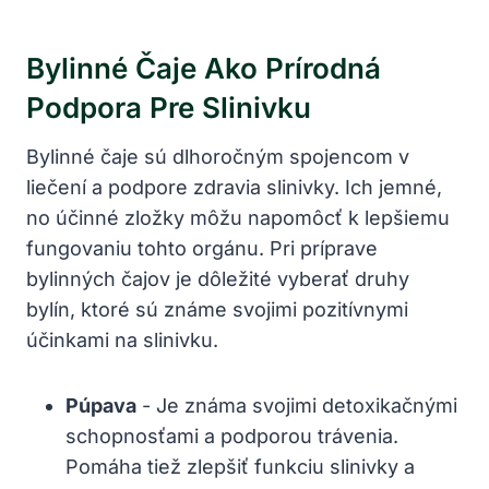
Bylinné Čaje ⁢ako Prírodná
Podpora Pre‌ Slinivku
Bylinné čaje sú dlhoročným spojencom v
liečení a podpore​ zdravia slinivky. Ich jemné,
no účinné zložky ‍môžu napomôcť k lepšiemu
fungovaniu tohto orgánu. Pri príprave
bylinných čajov je‌ dôležité​ vyberať druhy
bylín,⁤ ktoré ⁢sú⁤ známe svojimi ⁣pozitívnymi
účinkami ⁢na slinivku.
Púpava
-‍ Je známa ⁢svojimi detoxikačnými
schopnosťami a ⁤podporou trávenia.
Pomáha tiež zlepšiť ⁤funkciu slinivky ⁤a ​