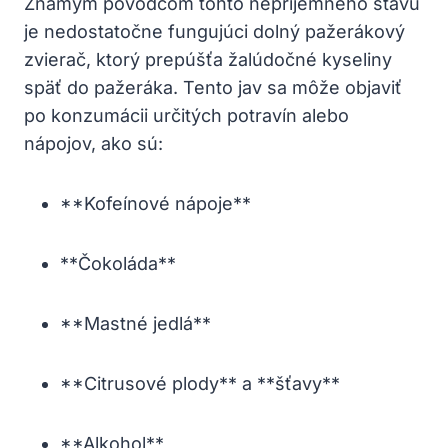
Známym pôvodcom tohto nepríjemného stavu
je nedostatočne fungujúci dolný pažerákový
zvierač, ktorý prepúšťa žalúdočné kyseliny
späť do pažeráka. Tento jav sa môže objaviť
po konzumácii určitých potravín alebo
nápojov, ako sú:
**Kofeínové nápoje**
**Čokoláda**
**Mastné jedlá**
**Citrusové plody** a **šťavy**
**Alkohol**