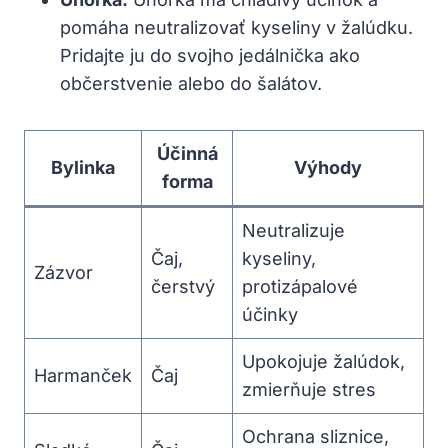
pomáha neutralizovať kyseliny v žalúdku.
Pridajte ju do svojho jedálnička ako
občerstvenie alebo do šalátov.
Účinná
Bylinka
Výhody
forma
Neutralizuje
Čaj,
kyseliny,
Zázvor
čerstvý
protizápalové
účinky
Upokojuje žalúdok,
Harmanček
Čaj
zmierňuje stres
Ochrana sliznice,