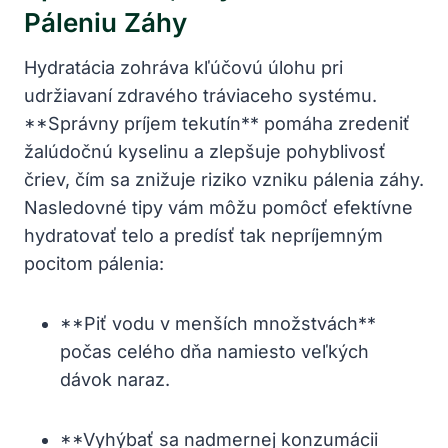
Páleniu Záhy
Hydratácia zohráva kľúčovú úlohu pri
udržiavaní zdravého tráviaceho systému.
**Správny príjem tekutín** pomáha zredeniť
žalúdočnú kyselinu a zlepšuje pohyblivosť
čriev, čím sa znižuje riziko vzniku pálenia záhy.
Nasledovné tipy vám môžu pomôcť efektívne
hydratovať telo a predísť tak nepríjemným
pocitom pálenia:
**Piť vodu v menších množstvách**
počas celého dňa namiesto veľkých
dávok naraz.
**Vyhýbať sa nadmernej konzumácii