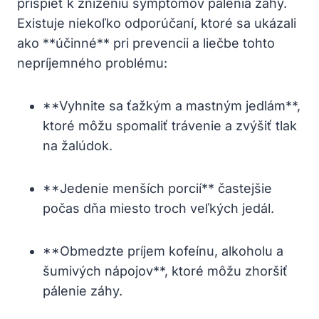
prispieť k zníženiu symptómov pálenia záhy.
Existuje niekoľko odporúčaní, ktoré sa ukázali
ako **účinné** pri prevencii a liečbe tohto
nepríjemného problému:
**Vyhnite sa ťažkým a mastným jedlám**,
ktoré môžu spomaliť trávenie a zvýšiť tlak
na žalúdok.
**Jedenie menších porcií** častejšie
počas dňa miesto troch veľkých jedál.
**Obmedzte príjem kofeínu, alkoholu a
šumivých nápojov**, ktoré môžu zhoršiť
pálenie záhy.