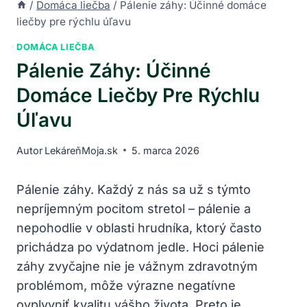
/
Domáca liečba
/
Pálenie záhy: Účinné domáce
liečby pre rýchlu úľavu
DOMÁCA LIEČBA
Pálenie Záhy: Účinné
Domáce Liečby Pre Rýchlu
Úľavu
Autor
LekáreňMoja.sk
5. marca 2026
Pálenie záhy. Každý z nás sa už s týmto
nepríjemným pocitom stretol – pálenie a
nepohodlie v oblasti hrudníka, ktorý často
prichádza po výdatnom jedle. Hoci pálenie
záhy zvyčajne nie je vážnym zdravotným
problémom, môže výrazne negatívne
ovplyvniť kvalitu vášho života. Preto je