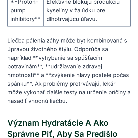
**Proton-
Efektívne blokujú produkciu
pump
kyseliny v žalúdku pre
inhibítory**
dlhotrvajúcu úľavu.
Liečba pálenia záhy môže byť kombinovaná s
úpravou životného štýlu. Odporúča sa
napríklad **vyhýbanie sa spúšťacím
potravinám**, **udržiavanie zdravej
hmotnosti** a **zvýšenie hlavy postele počas
spánku**. Ak problémy pretrvávajú, lekár
môže vykonať ďalšie testy na určenie príčiny a
nasadiť vhodnú liečbu.
Význam Hydratácie A Ako
Správne Piť, Aby Sa Predišlo