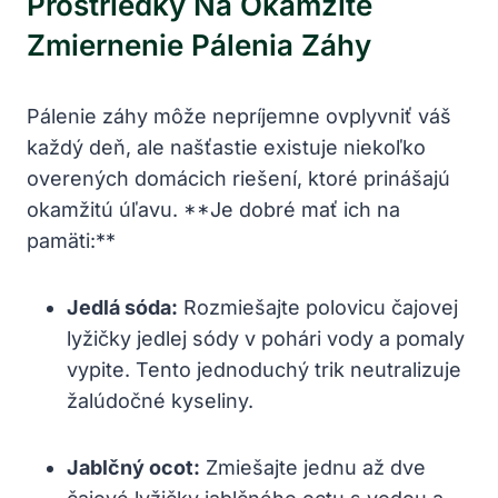
Prostriedky Na Okamžité
Zmiernenie Pálenia Záhy
Pálenie záhy môže nepríjemne ovplyvniť váš
každý deň, ale našťastie existuje niekoľko
overených domácich riešení, ktoré prinášajú
okamžitú úľavu. **Je dobré mať ich na
pamäti:**
Jedlá sóda:
Rozmiešajte polovicu čajovej
lyžičky jedlej sódy v pohári vody a pomaly
vypite. Tento jednoduchý trik neutralizuje
žalúdočné kyseliny.
Jablčný ocot:
Zmiešajte jednu až dve