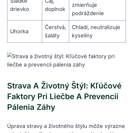
Sladké
Čaj,
zmierňuje
drievko
doplnok
podráždenie
Čerstvá,
Chladí, neutralizuje
Uhorka
šaláty
kyseliny
Strava A Životný Štýl: Kľúčové
Faktory Pri Liečbe A Prevencii
Pálenia Záhy
Úprava stravy a životného štýlu môže výrazne