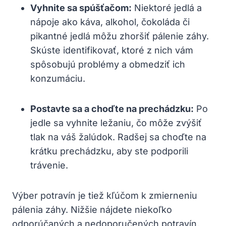
Vyhnite sa spúšťačom:
Niektoré jedlá a
nápoje ako káva, alkohol, čokoláda či
pikantné jedlá môžu zhoršiť pálenie záhy.
Skúste identifikovať, ktoré z nich vám
spôsobujú problémy a obmedziť ich
konzumáciu.
Postavte sa a choďte na prechádzku:
Po
jedle sa vyhnite ležaniu, čo môže zvýšiť
tlak na váš žalúdok. Radšej sa choďte na
krátku prechádzku, aby ste podporili
trávenie.
Výber potravín je tiež kľúčom k zmierneniu
pálenia záhy. Nižšie nájdete niekoľko
odporúčaných a nedoporučených potravín,