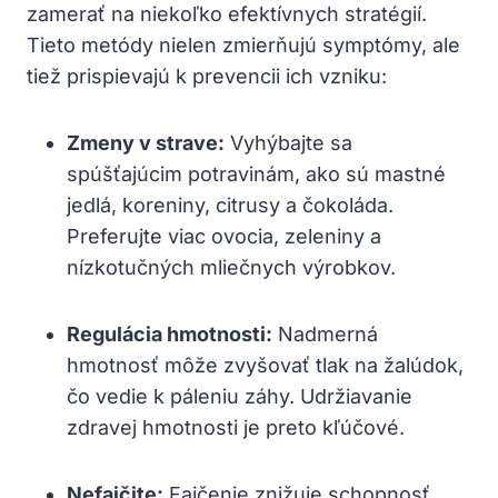
zamerať na niekoľko efektívnych stratégií.
Tieto metódy nielen zmierňujú symptómy, ale
tiež prispievajú k prevencii ich vzniku:
Zmeny v strave:
Vyhýbajte sa
spúšťajúcim potravinám, ako sú mastné
jedlá, koreniny, citrusy a čokoláda.
Preferujte viac ovocia, zeleniny a
nízkotučných mliečnych výrobkov.
Regulácia hmotnosti:
Nadmerná
hmotnosť môže zvyšovať tlak na žalúdok,
čo vedie k páleniu záhy. Udržiavanie
zdravej hmotnosti je preto kľúčové.
Nefajčite:
Fajčenie znižuje schopnosť