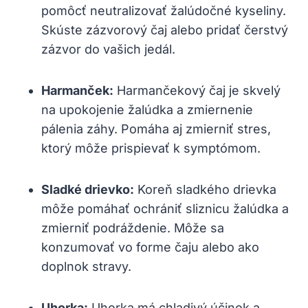
pomôcť neutralizovať žalúdočné kyseliny.
Skúste zázvorový čaj alebo pridať čerstvý
zázvor do vašich jedál.
Harmanček:
Harmančekový čaj je skvelý
na upokojenie žalúdka a zmiernenie
pálenia záhy. Pomáha aj zmierniť stres,
ktorý môže prispievať k symptómom.
Sladké drievko:
Koreň sladkého drievka
môže pomáhať ochrániť sliznicu žalúdka a
zmierniť podráždenie. Môže sa
konzumovať vo forme čaju alebo ako
doplnok stravy.
Uhorka:
Uhorka má chladivý účinok a