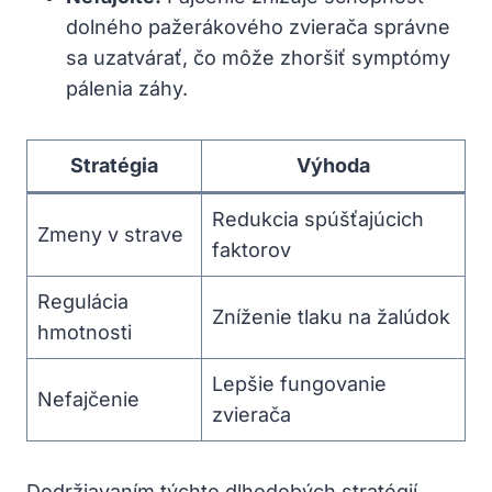
dolného pažerákového zvierača správne
sa uzatvárať, čo môže zhoršiť symptómy
pálenia záhy.
Stratégia
Výhoda
Redukcia spúšťajúcich
Zmeny v strave
faktorov
Regulácia
Zníženie tlaku na žalúdok
hmotnosti
Lepšie fungovanie
Nefajčenie
zvierača
Dodržiavaním týchto dlhodobých stratégií