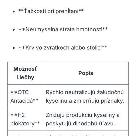
**Ťažkosti pri prehĺtaní**
**Neúmyselná strata hmotnosti**
**Krv vo zvratkoch alebo stolici**
Možnosť
Popis
Liečby
**OTC
Rýchlo neutralizujú žalúdočnú
Antacidá**
kyselinu a zmierňujú príznaky.
**H2
Znižujú produkciu kyseliny a
blokátory**
poskytujú dlhodobú úľavu.