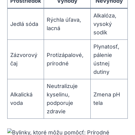
Prostriedok
Výhody
Nevýhody
Alkalóza,
Rýchla úľava,
Jedlá sóda
vysoký
lacná
sodík
Plynatosť,
Zázvorový
Protizápalové,
pálenie
čaj
prírodné
ústnej
dutiny
Neutralizuje
Alkalická
kyselinu,
Zmena pH
voda
podporuje
tela
zdravie