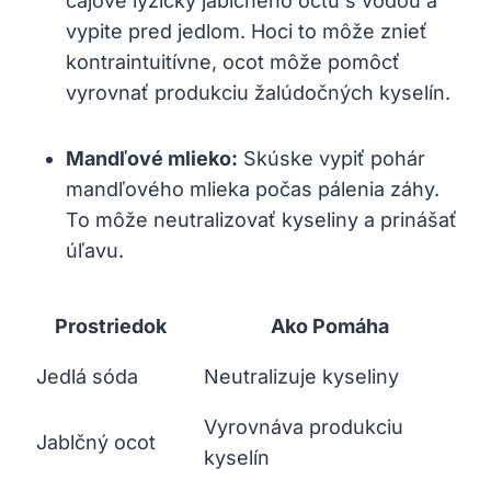
čajové lyžičky jablčného octu s vodou a
vypite pred jedlom. Hoci to môže znieť
kontraintuitívne, ocot môže pomôcť
vyrovnať produkciu žalúdočných kyselín.
Mandľové mlieko:
Skúske vypiť pohár
mandľového mlieka počas pálenia záhy.
To môže neutralizovať kyseliny a prinášať
úľavu.
Prostriedok
Ako Pomáha
Jedlá sóda
Neutralizuje kyseliny
Vyrovnáva produkciu
Jablčný ocot
kyselín