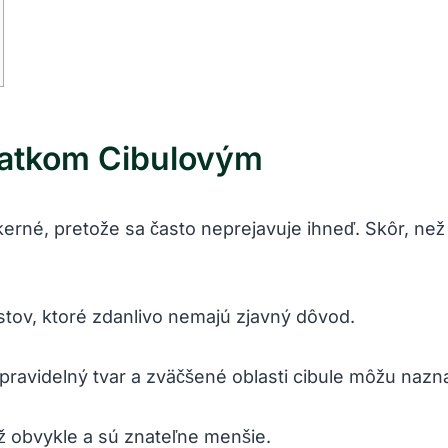
ďatkom Cibulovým
é,⁤ pretože sa často‌ neprejavuje ihneď. Skôr,⁢ než
stov,⁤ ktoré‌ zdanlivo⁤ nemajú zjavný dôvod.
pravidelný tvar a zväčšené ⁤oblasti cibule‍ môžu na
ž ‍obvykle a sú znateľne menšie.