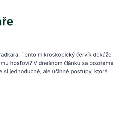
áře
adkára. Tento mikroskopický ⁣červík dokáže
ítanému hosťovi? V dnešnom článku sa pozrieme
si jednoduché, ale účinné postupy, ktoré‍