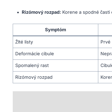
Rizómový rozpad:
Korene a spodné⁣ časti c
Symptóm
Žlté listy
Prvé 
Deformácie cibule
Nepra
Spomalený rast
Cibul
Rizómový rozpad
Koren