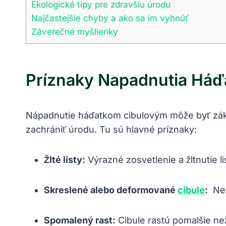
Ekologické tipy pre zdravšiu úrodu
Najčastejšie chyby⁢ a ako‍ sa im vyhnúť
Záverečné myšlienky
Príznaky Napadnutia Há
Nápadnutie háďatkom cibulovým môže byť zákern
zachrániť ⁢úrodu. Tu​ sú ⁢hlavné príznaky:
Žlté⁢ listy:
Výrazné zosvetlenie a ⁢žltnutie li
Skreslené alebo deformované
cibule
:
​ Ne
Spomalený rast:
⁤Cibule rastú pomalšie ne