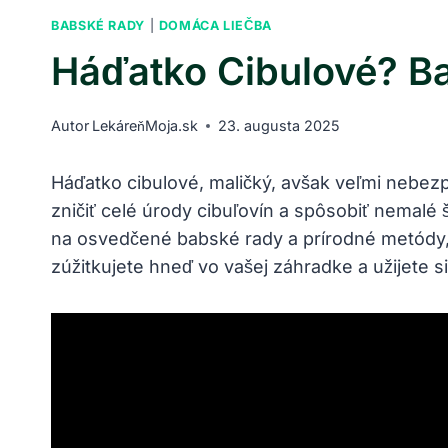
BABSKÉ RADY
|
DOMÁCA LIEČBA
Háďatko Cibulové? B
Autor
LekáreňMoja.sk
23. augusta 2025
Háďatko‌ cibulové, maličký,​ avšak veľmi neb
zničiť celé⁢ úrody ‍cibuľovín‍ a spôsobiť‍ nem
‍na osvedčené babské‌ rady a prírodné metódy
zúžitkujete​ hneď vo vašej záhradke a užijete si