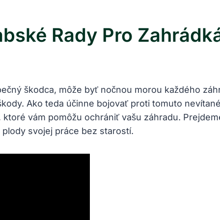
abské Rady Pro Zahrádk
ezpečný škodca, môže byť nočnou morou každého záhr
alé škody. Ako teda účinne bojovať proti tomuto nev
, ktoré vám pomôžu ochrániť vašu záhradu. Prejdeme 
 plody svojej práce bez⁢ starostí.