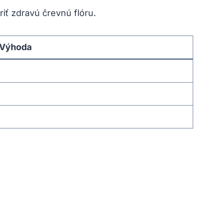
iť zdravú črevnú flóru.
Výhoda