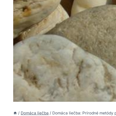
/
Domáca liečba
/
Domáca liečba: Prírodné metódy p