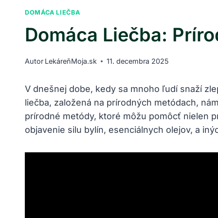
DOMÁCA LIEČBA
Domáca Liečba: Príro
Autor
LekáreňMoja.sk
11. decembra 2025
V dnešnej dobe, kedy sa mnoho ľudí snaží zlepš
liečba, založená na prírodných metódach, nám
prírodné metódy, ktoré môžu pomôcť nielen pri
objavenie silu bylín, esenciálnych olejov, a 