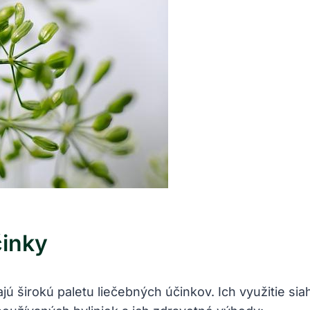
činky
jú širokú paletu liečebných účinkov. Ich využitie si