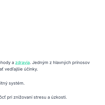
pohody a
zdravia
. Jedným z hlavných prínosov
ť vedľajšie účinky.
itný systém.
ť pri znižovaní stresu a úzkosti.