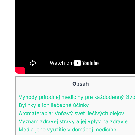
Obsah
Výhody prírodnej medicíny pre každodenný živo
Bylinky a ich liečebné účinky
Aromaterapia: Voňavý svet liečivých olejov
Význam zdravej stravy a jej vplyv na zdravie
Med a jeho využitie v domácej medicíne