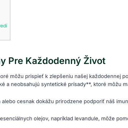
edí
ny Pre Každodenný Život
oré môžu prispieť k zlepšeniu našej každodennej 
ké a neobsahujú syntetické prísady**, ktoré môžu ma
 alebo cesnak dokážu prirodzene podporiť náš imun
esenciálnych olejov, napríklad levandule, môže pomôc