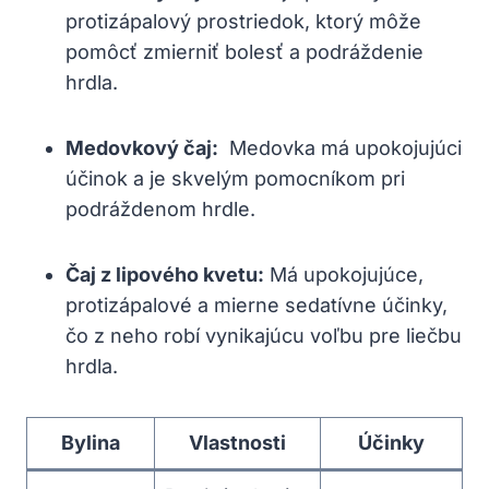
protizápalový prostriedok, ktorý môže
pomôcť zmierniť bolesť⁣ a podráždenie
hrdla.
Medovkový čaj:
⁤ Medovka má upokojujúci
účinok a je⁢ skvelým pomocníkom pri
podráždenom hrdle.
Čaj z lipového kvetu:
Má upokojujúce,
protizápalové a mierne sedatívne účinky,
čo z‌ neho robí vynikajúcu voľbu pre liečbu
hrdla.
Bylina
Vlastnosti
Účinky