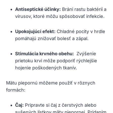
Antiseptické účinky:
Bráni rastu baktérií a
vírusov, ktoré môžu spôsobovať infekcie.
Upokojujúci efekt:
Chladné pocity v⁤ hrdle
pomáhajú​ znižovať bolesť a zápal.
Stimulácia krvného‍ obehu:
​ Zvýšenie
prietoku krvi ​môže podporiť rýchlejšie
hojenie poškodených tkanív.
Mätu⁣ piepornú môžeme použiť v rôznych
formách:
Čaj:
Pripravte si čaj ⁣z čerstvých ​alebo
sušených lístkov mäty piepornej. ⁣Pridaním