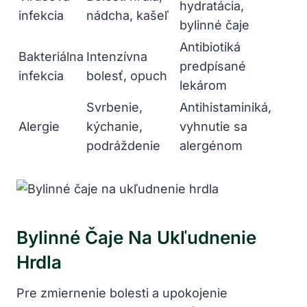
hydratácia,
infekcia
nádcha, kašeľ
bylinné čaje
Antibiotiká
Bakteriálna
Intenzívna
predpísané
infekcia
bolesť, opuch
lekárom
Svrbenie,
Antihistaminiká,
Alergie
kýchanie,
vyhnutie sa
podráždenie
alergénom
Bylinné Čaje Na Ukľudnenie
Hrdla
Pre ⁢zmiernenie bolesti a upokojenie