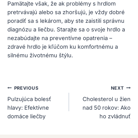
Pamätajte však, že ak problémy ⁤s hrdlom
pretrvávajú alebo sa zhoršujú, je vždy ‍dobré
poradiť sa s lekárom, aby ste zaistili správnu
diagnózu a⁢ liečbu.⁤ Starajte sa ‌o svoje hrdlo a‌
nezabúdajte ‍na ⁤preventívne opatrenia –‌
zdravé hrdlo ⁢je kľúčom ku ⁤komfortnému a
silnému životnému štýlu.
Navigácia
PREVIOUS
NEXT
V
Pulzujúca bolesť
Cholesterol u žien
hlavy: Efektívne
nad 50 rokov: Ako
Článku
domáce liečby
ho zvládnuť