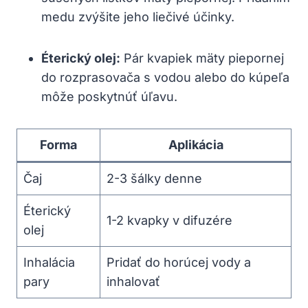
medu ⁢zvýšite jeho ⁤liečivé účinky.
Éterický olej:
Pár kvapiek mäty piepornej
do​ rozprasovača ⁢s vodou alebo‍ do kúpeľa
môže poskytnúť úľavu.
Forma
Aplikácia
Čaj
2-3 šálky denne
Éterický
1-2 kvapky v difuzére
olej
Inhalácia
Pridať do horúcej vody a
pary
inhalovať