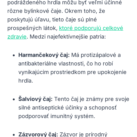
podráždeného hrdla môžu byť veľmi účinné
rôzne bylinkové čaje. Okrem toho, že
poskytujú úľavu, tieto čaje sú‌ plné
prospešných látok,
ktoré podporujú celkové
zdravie
. Medzi ⁢najefektívnejšie patria:
Harmančekový​ čaj:
Má protizápalové‍ a
antibakteriálne ‌vlastnosti, ⁢čo ho ⁣robí
vynikajúcim prostriedkom pre upokojenie
hrdla.
Šalviový čaj:
Tento čaj je známy pre ‌svoje
⁣silné antiseptické účinky a schopnosť
podporovať imunitný systém.
Zázvorový čaj:
Zázvor je prírodný