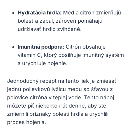
Hydratácia hrdla:
Med a citrón​ zmierňujú
bolesť a zápal, zároveň pomáhajú
udržiavať hrdlo zvlhčené.
Imunitná podpora:
Citrón obsahuje
vitamín C, ⁤ktorý posilňuje imunitný systém
a urýchľuje hojenie.
Jednoduchý recept na tento liek je zmiešať
jednu polievkovú lyžicu medu​ so šťavou z
polovice citróna v‌ teplej vode. Tento nápoj⁢
môžete⁢ piť niekoľkokrát denne, aby‌ ste⁣
zmiernili príznaky bolesti hrdla‍ a urýchlili
proces hojenia.