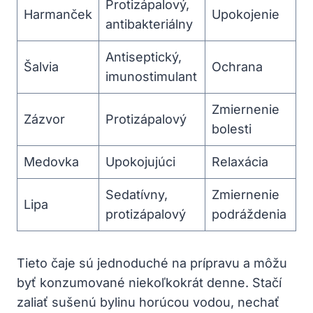
Protizápalový,
Harmanček
Upokojenie
antibakteriálny
Antiseptický,
Šalvia
Ochrana
⁣imunostimulant
Zmiernenie
Zázvor
Protizápalový
bolesti
Medovka
Upokojujúci
Relaxácia
Sedatívny,
Zmiernenie
Lipa
protizápalový
podráždenia
Tieto čaje sú jednoduché na prípravu a môžu
byť konzumované niekoľkokrát denne. Stačí⁤
zaliať ⁣sušenú bylinu horúcou‌ vodou,⁤ nechať