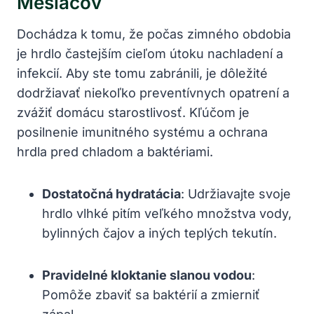
Mesiacov
Dochádza k ⁤tomu, že počas zimného ‌obdobia
je hrdlo častejším cieľom útoku nachladení a
infekcií.⁤ Aby ste tomu zabránili, je dôležité
dodržiavať niekoľko preventívnych opatrení a
zvážiť domácu ⁢starostlivosť. Kľúčom je
posilnenie imunitného systému a ochrana
hrdla pred⁢ chladom a baktériami.
Dostatočná hydratácia
: ⁣Udržiavajte svoje
hrdlo vlhké pitím veľkého množstva vody,
bylinných čajov a iných teplých tekutín.
Pravidelné kloktanie slanou vodou
:
Pomôže⁣ zbaviť sa‌ baktérií a zmierniť