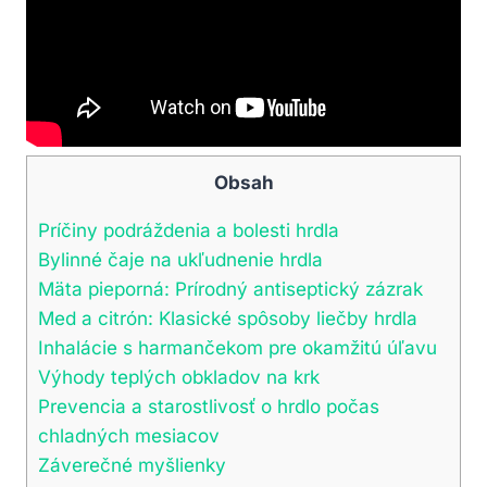
Obsah
Príčiny podráždenia a bolesti hrdla
Bylinné čaje na ukľudnenie hrdla
Mäta pieporná: Prírodný antiseptický ‍zázrak
Med a citrón: Klasické spôsoby⁤ liečby hrdla
Inhalácie‌ s harmančekom pre okamžitú úľavu
Výhody teplých obkladov na​ krk
Prevencia a​ starostlivosť o⁢ hrdlo počas‍
chladných mesiacov
Záverečné myšlienky