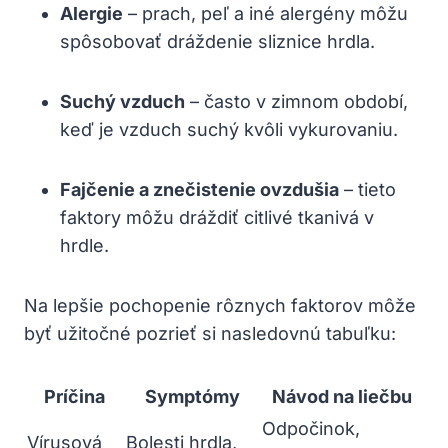
Alergie
– prach, ‌peľ a iné alergény môžu
spôsobovať dráždenie sliznice ​hrdla.
Suchý‌ vzduch
–​ často v zimnom období,
keď je vzduch suchý kvôli vykurovaniu.
Fajčenie a znečistenie⁣ ovzdušia
– tieto
faktory môžu dráždiť citlivé⁣ tkanivá v
hrdle.
Na lepšie pochopenie rôznych faktorov môže
byť užitočné pozrieť si nasledovnú tabuľku:
Príčina
Symptómy
Návod ⁣na liečbu
Odpočinok,
Vírusová‌
Bolesti hrdla,