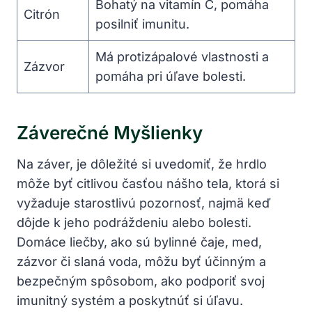
Bohatý ‌na vitamín C, pomáha
Citrón
posilniť imunitu.
Má protizápalové vlastnosti‍ a
Zázvor
pomáha‌ pri úľave bolesti.
Záverečné Myšlienky
Na‌ záver, je dôležité si‌ uvedomiť, že hrdlo
‍môže‍ byť citlivou časťou nášho tela, ktorá si
vyžaduje ⁢starostlivú⁢ pozornosť, najmä keď
dôjde k jeho ‍podráždeniu alebo bolesti.
‍Domáce liečby, ako sú ⁤bylinné čaje, med,‍
zázvor či ⁢slaná voda, môžu byť účinným a
bezpečným spôsobom, ako podporiť svoj
imunitný systém a poskytnúť si úľavu.