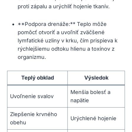
proti zápalu a urýchliť hojenie tkanív.
**Podpora drenáže:** Teplo môže
pomôcť‍ otvoriť a⁤ uvoľniť ⁣zväčšené
‌lymfatické uzliny v ‌krku, čím ‍prispieva k
rýchlejšiemu odtoku hlienu a toxínov z
organizmu.
Teplý ‍obklad
Výsledok
Menšia bolesť ‍a
Uvoľnenie​ svalov
napätie
Zlepšenie krvného
Urýchlené hojenie
obehu