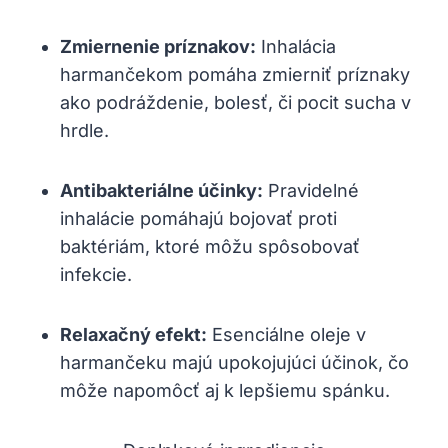
Zmiernenie príznakov:
Inhalácia
harmančekom⁣ pomáha zmierniť príznaky
ako podráždenie, bolesť, či⁢ pocit sucha ⁢v
hrdle.
Antibakteriálne účinky:
Pravidelné
inhalácie⁣ pomáhajú bojovať ⁤proti
baktériám,​ ktoré môžu ⁣spôsobovať
infekcie.
Relaxačný efekt:
Esenciálne⁤ oleje v
harmančeku majú upokojujúci účinok, ‍čo
⁤môže napomôcť aj k lepšiemu spánku.