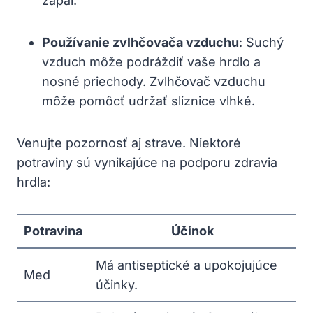
zápal.
Používanie zvlhčovača vzduchu
: Suchý
vzduch môže podráždiť vaše hrdlo a
nosné priechody. Zvlhčovač vzduchu
môže pomôcť udržať sliznice vlhké.
Venujte pozornosť aj strave. Niektoré
⁣potraviny sú vynikajúce na podporu zdravia
hrdla:
Potravina
Účinok
Má antiseptické a ‍upokojujúce
Med
účinky.