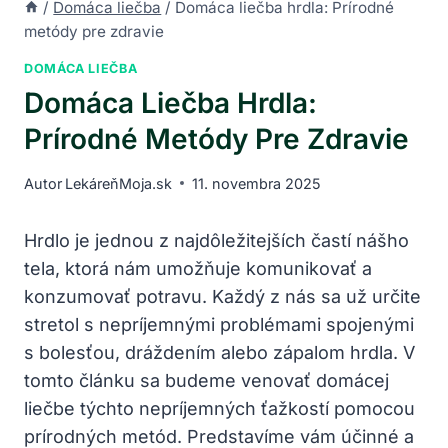
/
Domáca liečba
/
Domáca liečba hrdla: Prírodné
metódy pre zdravie
DOMÁCA LIEČBA
Domáca Liečba Hrdla:
Prírodné Metódy Pre Zdravie
Autor
LekáreňMoja.sk
11. novembra 2025
Hrdlo je jednou z najdôležitejších‍ častí nášho
tela,⁣ ktorá nám umožňuje komunikovať a‍
konzumovať potravu. Každý z nás sa​ už určite
stretol s nepríjemnými problémami spojenými
s bolesťou, dráždením alebo zápalom hrdla.‌ V
tomto článku sa⁣ budeme venovať domácej
liečbe týchto nepríjemných⁢ ťažkostí⁢ pomocou
prírodných metód.⁣ Predstavíme vám účinné a