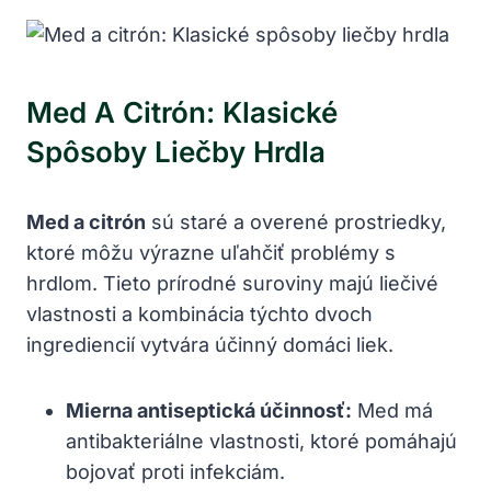
Med A Citrón: Klasické
Spôsoby⁤ Liečby Hrdla
Med⁣ a citrón
sú staré a ‌overené prostriedky,
ktoré môžu výrazne uľahčiť​ problémy⁢ s
hrdlom. Tieto​ prírodné suroviny majú ⁢liečivé
vlastnosti a kombinácia‍ týchto‌ dvoch
ingrediencií vytvára ‍účinný domáci liek.
Mierna antiseptická ‌účinnosť:
Med má
antibakteriálne vlastnosti, ktoré pomáhajú
⁤bojovať proti infekciám.