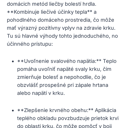
domácich metód ⁤liečby bolestí ⁤hrdla.
**Kombinuje liečivé účinky tepla**⁤ a
‍pohodlného domáceho prostredia,​ čo môže
mať ‌výrazný pozitívny vplyv na zdravie krku.
Tu sú hlavné⁤ výhody tohto jednoduchého, no
účinného ‍prístupu:
**Uvoľnenie svalového napätia:** Teplo
pomáha uvoľniť napäté​ svaly krku, čím
zmierňuje bolesť a ‌nepohodlie,​ čo je‌
obzvlášť prospešné pri zápale hrtana‌
alebo napätí v krku.
**Zlepšenie krvného obehu:** Aplikácia
teplého obkladu povzbudzuje prietok krvi
do oblasti krku, čo môže pomôcť‍ v boji