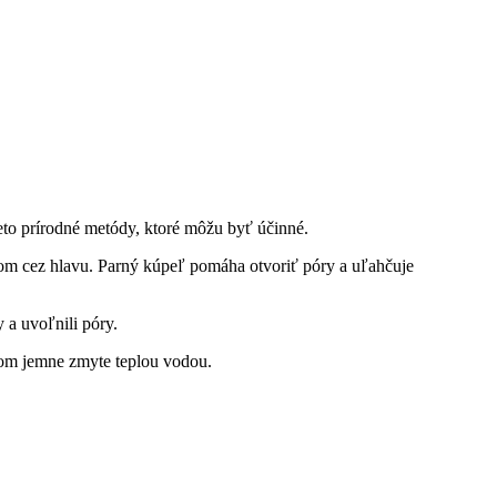
e tieto prírodné metódy, ktoré môžu⁣ byť účinné.
ákom cez ‌hlavu. Parný kúpeľ ⁤pomáha otvoriť póry a uľahčuje
 a uvoľnili póry.
potom jemne zmyte​ teplou vodou.