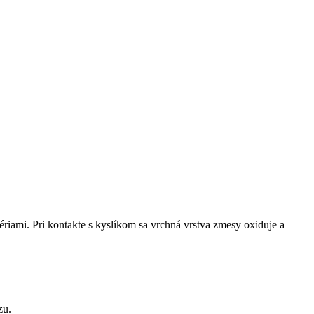
ami. Pri​ kontakte s ‌kyslíkom sa vrchná vrstva zmesy oxiduje‌ a
zu.