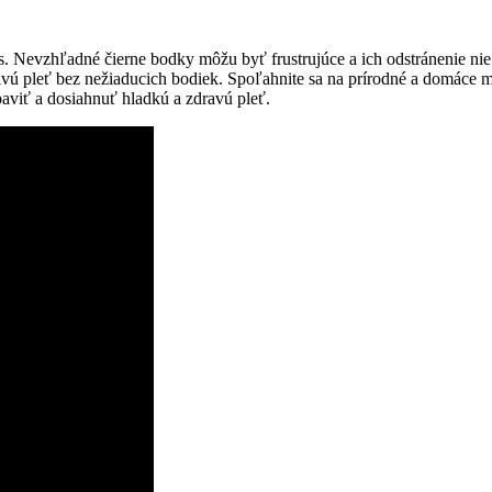
s.⁤ Nevzhľadné čierne bodky môžu byť frustrujúce a ⁣ich odstránenie n
ú pleť bez nežiaducich bodiek. Spoľahnite sa na prírodné ​a domáce metódy
aviť a dosiahnuť hladkú ⁤a ⁣zdravú pleť.