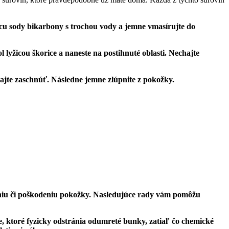
cu ‍sody bikarbony s trochou​ vody a jemne vmasírujte do​
l lyžicou škorice a naneste na postihnuté oblasti. Nechajte
chajte zaschnúť. Následne jemne zlúpnite z pokožky.
ždeniu či ‍poškodeniu pokožky. Nasledujúce rady vám⁤ pomôžu
ce, ktoré fyzicky odstránia odumreté bunky, zatiaľ ⁣čo chemické