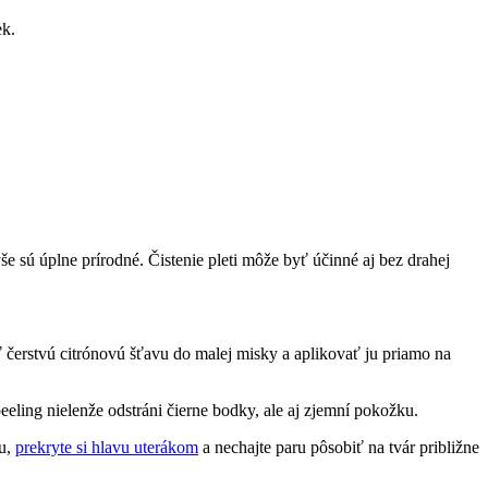
ek.
e‍ sú úplne prírodné. Čistenie pleti môže ⁢byť účinné aj bez drahej
​ čerstvú citrónovú šťavu do malej misky a aplikovať ju⁢ priamo⁣ na
eling nielenže odstráni čierne bodky, ale ‌aj⁢ zjemní pokožku.
u,⁣
prekryte si hlavu uterákom
a nechajte⁣ paru pôsobiť ⁢na tvár približne