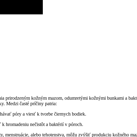
ia‍ prirodzeným kožným⁤ mazom, ‌odumretými⁤ kožnými bunkami⁢ a baktéri
y. Medzi časté príčiny ⁣patria:
ť ⁢póry a viesť⁣ k ⁣tvorbe čiernych bodiek.
 k hromadeniu nečistôt a baktérií v póroch.
, menstruácie, alebo tehotenstva, môžu ​zvýšiť produkciu kožného ma