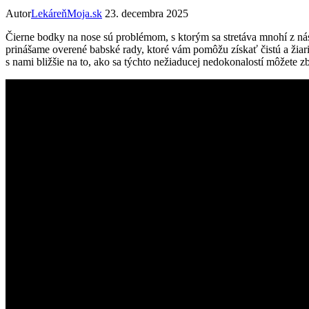
Autor
LekáreňMoja.sk
23. decembra 2025
Čierne bodky na nose sú problémom, s ktorým⁢ sa stretáva mnohí z​ ná
prinášame overené babské rady, ⁤ktoré vám pomôžu získať čistú a ⁤žiariv
s nami bližšie‍ na to, ako sa týchto nežiaducej nedokonalostí môžete zb