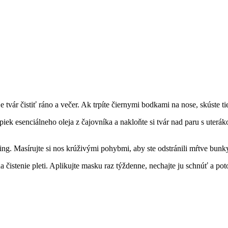
 je ‌tvár⁤ čistiť ráno a večer. Ak⁢ trpíte‍ čiernymi bodkami na nose,⁢ skúst
apiek ⁢esenciálneho oleja z čajovníka a nakloňte si tvár nad paru s uter
g.⁢ Masírujte si nos krúživými pohybmi, aby ste⁣ odstránili mŕtve bunky
 na čistenie⁤ pleti. Aplikujte masku raz týždenne, ‌nechajte ju schnúť a ⁢