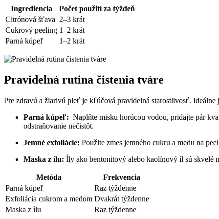
Ingrediencia
Počet ⁤použití za⁤ týždeň
Citrónová‍ šťava
2–3 krát
Cukrový​ peeling
1–2​ krát
Parná kúpeľ
1–2 krát
Pravidelná rutina čistenia tváre
Pre⁣ zdravú a ​žiarivú pleť ​je ‌kľúčová pravidelná‌ starostlivosť. Ideálne
Parná kúpeľ:
⁢ Naplňte⁢ misku horúcou vodou, pridajte pár​ kv
odstraňovanie nečistôt.
Jemné exfoliácie:
Použite ​zmes jemného cukru a medu na peelin
Maska z ílu:
Íly ako bentonitový alebo​ kaolínový⁢ íl‍ sú ⁤skvelé
Metóda
Frekvencia
Parná kúpeľ
Raz⁢ týždenne
Exfoliácia ⁤cukrom a medom
Dvakrát týždenne
Maska ⁣z ílu
Raz ​týždenne