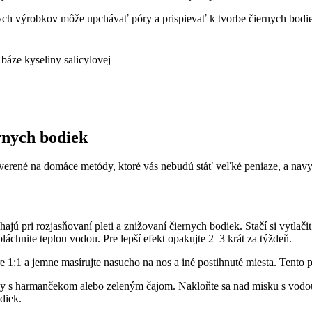
 výrobkov môže upchávať póry a⁢ prispievať k ​tvorbe⁣ čiernych bodi
báze kyseliny salicylovej
rnych bodiek
o overené na domáce metódy, ktoré vás nebudú stáť veľké peniaze, a navyš
jú pri rozjasňovaní pleti a znižovaní ⁤čiernych bodiek. Stačí si vytlačiť
láchnite teplou vodou. Pre‍ lepší efekt opakujte‌ 2–3 krát za týždeň.
1:1 a ‌jemne masírujte nasucho na nos a iné postihnuté miesta. Tento pe
ody s harmančekom alebo zeleným čajom. Nakloňte sa nad misku s‌ vodo
odiek.