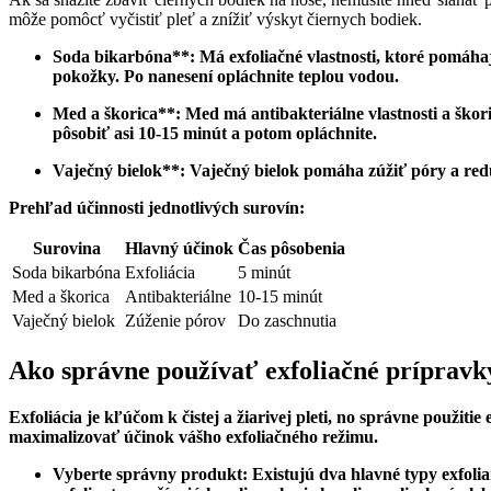
môže‌ pomôcť vyčistiť⁣ pleť a znížiť výskyt čiernych bodiek.
Soda bikarbóna**:‍ Má exfoliačné ⁤vlastnosti, ktoré pomáhaj
pokožky. Po ‍nanesení ⁢opláchnite teplou vodou.
Med a⁢ škorica**: Med má ⁢antibakteriálne vlastnosti a škor
pôsobiť⁤ asi 10-15 minút a potom ⁤opláchnite.
Vaječný bielok**: Vaječný‌ bielok pomáha zúžiť póry a ‍red
Prehľad ​účinnosti jednotlivých surovín:
Surovina
Hlavný účinok
Čas‌ pôsobenia
Soda bikarbóna
Exfoliácia
5 minút
Med a škorica
Antibakteriálne
10-15⁤ minút
Vaječný‍ bielok
Zúženie ⁢pórov
Do zaschnutia
Ako správne používať exfoliačné ‍prípravk
Exfoliácia je kľúčom k čistej a žiarivej pleti, no správne použit
maximalizovať účinok​ vášho exfoliačného režimu.
Vyberte správny ⁤produkt
: Existujú dva hlavné typy exfoli