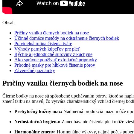
Obsah
Príčiny ⁤vzniku čiernych bodiek na ​nose
Účinné domáce metódy na‍ odstránenie čiernych bodiek
Pravidelná rutina čistenia tváre
Výhody parných kúpeľov pre pleť
Rýchle a jednoduché ⁢suroviny z kuchyne
Ako správne používať exfoliačné ‍prípravky
Prírodné⁤ masky ⁤pre ⁣hĺbkové ‍čistenie pórov
Záverečné poznámky
Príčiny ⁤vzniku čiernych bodiek na ​nose
Čierne bodky ⁣na nose sú ⁣spôsobené upchávaním pórov, ktoré sa napln
zmení‍ farbu na ​tmavú, čo vytvára charakteristický vzhľad ⁢čiernej ⁣bodk
Prebytočný kožný maz:
Nadmerná produkcia mazu môže upcháva
Nedostatočná hygiena:
Zanedbávanie čistenia pleti môže viesť
Hormonálne zmeny:
Hormonálne výkyvy, ‌najmä počas puberty