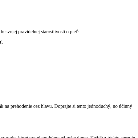
 svojej pravidelnej starostlivosti o pleť:
ť.
k na prehodenie cez‌ hlavu. ⁢Doprajte⁤ si tento jednoduchý, no účinný
 surovín, ​ktoré pravdepodobne už máte ‌doma. Každá‌ z týchto ⁢surovín