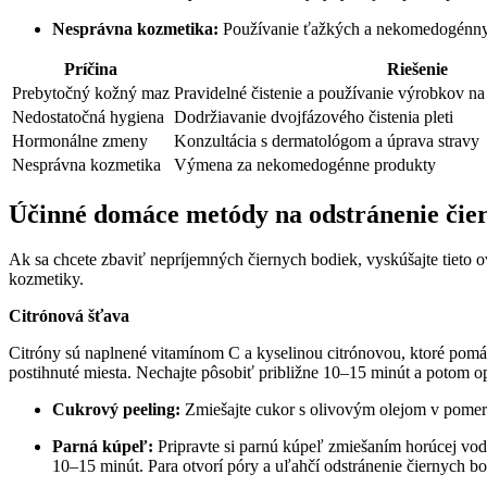
Nesprávna kozmetika:
Používanie ťažkých a⁣ nekomedogénnych
Príčina
Riešenie
Prebytočný kožný maz
Pravidelné čistenie a používanie výrobkov na 
Nedostatočná hygiena
Dodržiavanie‌ dvojfázového čistenia pleti
Hormonálne zmeny
Konzultácia​ s dermatológom a úprava stravy
Nesprávna kozmetika
Výmena za nekomedogénne​ produkty
Účinné domáce metódy na‍ odstránenie čie
Ak sa⁤ chcete ⁢zbaviť nepríjemných⁢ čiernych bodiek, ‌vyskúšajte⁤ tiet
kozmetiky.
Citrónová​ šťava
Citróny sú naplnené vitamínom‍ C a kyselinou citrónovou, ktoré⁢ pomáha
postihnuté ⁢miesta. ⁤Nechajte ‍pôsobiť približne 10–15 minút a potom⁣ op
Cukrový peeling:
Zmiešajte cukor s⁢ olivovým olejom v pomere 
Parná kúpeľ:
Pripravte si ‌parnú kúpeľ zmiešaním​ horúcej v
‌10–15‍ minút. ⁣Para otvorí póry a uľahčí odstránenie čiernych b