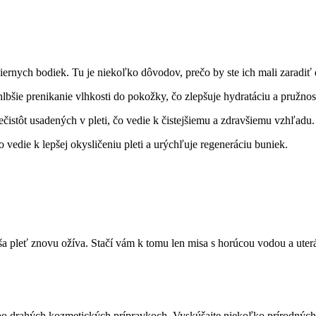
ernych bodiek. Tu je niekoľko dôvodov, prečo by​ ste‌ ich mali zaradiť⁤ do
bšie prenikanie vlhkosti do⁣ pokožky, čo ‌zlepšuje‌ hydratáciu⁣ a pružnos
stôt ‍usadených v pleti, čo vedie ‍k čistejšiemu a ⁤zdravšiemu vzhľadu.
⁢ vedie k lepšej okysličeniu pleti a urýchľuje regeneráciu buniek.
a pleť znovu ožíva. Stačí vám k tomu len misa⁢ s horúcou vodou‍ a uterá
ahať po drahých kozmetických prípravkoch. Vyskúšajte niekoľko prírodných