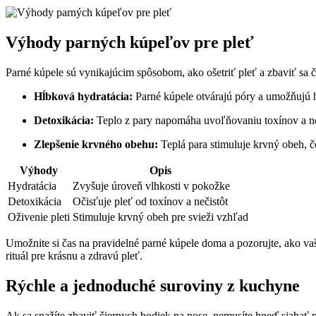
Výhody parných kúpeľov pre pleť
Parné kúpele sú vynikajúcim spôsobom,⁣ ako ošetriť‍ pleť a zbaviť sa či
Hĺbková hydratácia:
Parné kúpele otvárajú póry‌ a umožňujú hl
Detoxikácia:
Teplo z pary⁤ napomáha uvoľňovaniu toxínov a neči
Zlepšenie krvného obehu:
Teplá para stimuluje krvný obeh, čo
Výhody
Opis
Hydratácia
Zvyšuje úroveň vlhkosti‌ v pokožke
Detoxikácia
Očisťuje pleť od⁣ toxínov a nečistôt
Oživenie pleti
Stimuluje‌ krvný obeh pre svieži vzhľad
Umožnite si ⁢čas na pravidelné parné kúpele doma a pozorujte, ako vaš
⁣rituál‌ pre krásnu ‌a zdravú pleť.
Rýchle a jednoduché ⁢suroviny z kuchyne
Ak sa ‍snažíte zbaviť ⁤čiernych‍ bodiek ⁢na ‌nose, nemusíte​ hneď‍ si