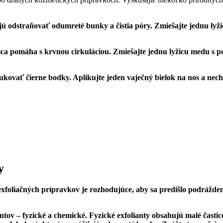
ú odstraňovať odumreté bunky‍ a čistia póry.⁣ Zmiešajte jednu lyži
ica pomáha s krvnou cirkuláciou.⁢ Zmiešajte jednu lyžicu medu s ​po
ukovať čierne ⁣bodky. Aplikujte jeden vaječný ⁤bielok na nos a ⁣ne
y
ie exfoliačných prípravkov‍ je rozhodujúce,⁣ aby sa predišlo podrá
antov – fyzické a chemické. Fyzické exfolianty⁣ obsahujú malé časti