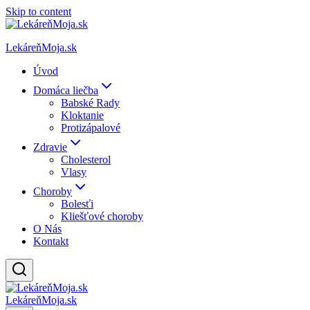
Skip to content
LekáreňMoja.sk
Úvod
Domáca liečba
Babské Rady
Kloktanie
Protizápalové
Zdravie
Cholesterol
Vlasy
Choroby
Bolesťi
Kliešťové choroby
O Nás
Kontakt
LekáreňMoja.sk