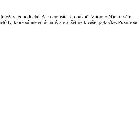
ie​ je vždy jednoduché. Ale nemusíte sa obávať! V tomto článku vám
,‌ ktoré sú nielen ⁤účinné, ale aj šetrné ⁣k vašej ‌pokožke. Pozrite sa⁣