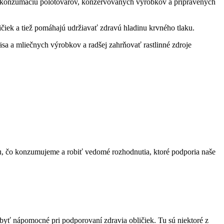
 konzumáciu polotovarov, konzervovaných výrobkov a pripravených
čiek a tiež pomáhajú udržiavať zdravú hladinu krvného tlaku.
 a mliečnych výrobkov a radšej zahrňovať rastlinné zdroje
mu, čo konzumujeme a robiť vedomé rozhodnutia, ktoré podporia naše
 byť nápomocné pri podporovaní zdravia obličiek. Tu sú niektoré z