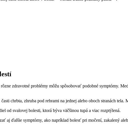
estí
že rôzne zdravotné problémy môžu spôsobovať podobné symptómy. Medz
 časti chrbta, zhruba pod rebrami na jednej alebo oboch stranách tela. 
diel od svalovej bolesti, ktorá býva väčšinou tupá a viac rozptýlená.
ať aj ďalšie symptómy, ako napríklad bolesť pri močení, zakalený ale