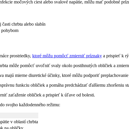
nfekcie močových ciest alebo svalové napätie, môžu mať podobné príznak
 časti chrbta alebo slabín
ná pohybom
omáce prostriedky,
ktoré môžu pomôcť zmierniť príznaky
a prispieť k rý
rbta môže pomôcť uvoľniť svaly okolo postihnutých obličiek a zmierni
majú mierne diuretické účinky, ktoré môžu podporiť preplachovanie 
 správnu funkciu obličiek a pomáha predchádzať ďalšiemu zhoršeniu st
niť zaťaženie obličiek a prispieť k úľave od bolesti.
 do svojho každodenného režimu:
pätie v oblastí chrbta
ak na obličky