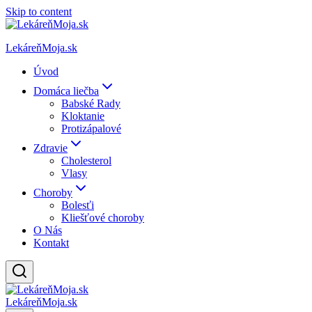
Skip to content
LekáreňMoja.sk
Úvod
Domáca liečba
Babské Rady
Kloktanie
Protizápalové
Zdravie
Cholesterol
Vlasy
Choroby
Bolesťi
Kliešťové choroby
O Nás
Kontakt
LekáreňMoja.sk