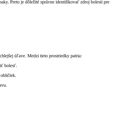
y. Preto je dôležité správne identifikovať zdroj bolesti pre
chlejšej úľave. Medzi tieto prostriedky patria:
ť bolesť.
obličiek.
avu.