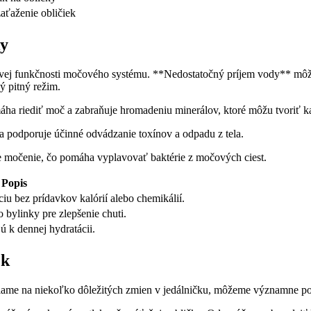
aťaženie obličiek
ky
lkovej funkčnosti močového systému. **Nedostatočný príjem vody** m
ý pitný režim.
a riediť moč a zabraňuje hromadeniu minerálov, ktoré môžu tvoriť 
ia podporuje účinné odvádzanie toxínov a odpadu z tela.
e močenie, čo pomáha vyplavovať baktérie z močových ciest.
Popis
iu bez prídavkov kalórií alebo chemikálií.
 bylinky pre zlepšenie chuti.
ú k dennej hydratácii.
ek
riame na niekoľko dôležitých zmien v jedálničku, môžeme významne pod