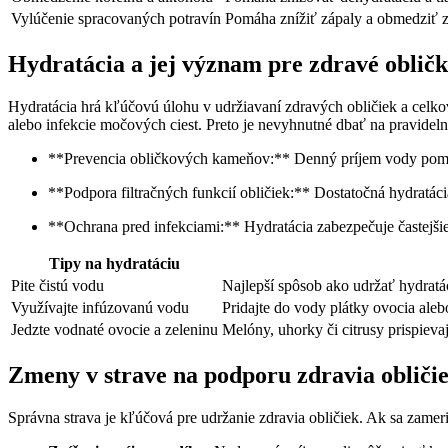
Vylúčenie spracovaných potravín
Pomáha znížiť zápaly a obmedziť z
Hydratácia a jej význam pre zdravé oblič
Hydratácia hrá kľúčovú úlohu v udržiavaní zdravých obličiek a ce
alebo infekcie močových ciest. Preto je nevyhnutné dbať na pravideln
**Prevencia obličkových kameňov:** Denný príjem vody pomáh
**Podpora filtračných funkcií obličiek:** Dostatočná hydratác
**Ochrana pred infekciami:** Hydratácia zabezpečuje častejši
Tipy na hydratáciu
Pite čistú vodu
Najlepší spôsob ako udržať hydratác
Využívajte infúzovanú vodu
Pridajte do vody plátky ovocia alebo
Jedzte vodnaté ovocie a zeleninu
Melóny, uhorky či citrusy prispievaj
Zmeny v strave na podporu zdravia obliči
Správna strava je kľúčová pre udržanie zdravia obličiek. Ak sa zame