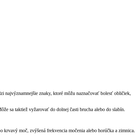
i najvýznamnejšie znaky, ktoré môžu naznačovať bolesť obličiek,
Môže sa taktiež vyžarovať do dolnej časti brucha alebo do slabín.
bo krvavý moč, zvýšená frekvencia močenia alebo horúčka a zimnica.