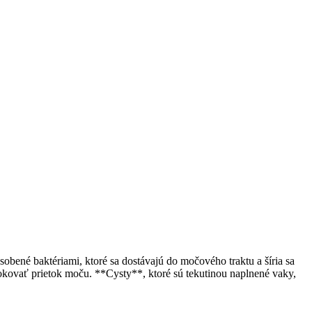
obené baktériami, ktoré sa dostávajú do močového traktu a šíria sa
lokovať prietok moču. **Cysty**, ktoré sú tekutinou naplnené vaky,