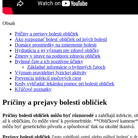
Obsah
Príčiny a prejavy bolesti obličiek
Ako rozpoznať bolesť obličiek od iných bolestí
Domáce prostriedky na zmiernenie bolesti
Hydratácia a jej význam pre zdravé obličky
Zmeny v strave na podporu zdravia obličiek
Bylinné čaje a ich pozitívne účinky
Základné informácie o bylinných čajoch
Význam pravidelnej fyzickej aktivity
Prevencia infekcií močových ciest
Kedy vyhľadať lekársku pomoc pri bolesti obličiek
Kľúčové poznatky
Príčiny a prejavy bolesti obličiek
Príčiny bolesti obličiek môžu byť rôznorodé
a zahŕňajú infekcie, o
až k obličkám, čo môže viesť k pyelonefritíde. **Obličkové kamene**
môžu byť genetického pôvodu a spôsobovať tlak na okolité tkanivá.
Prejavy bolesti obličiek
často zahŕňajú ostrú alebo pálivú bolesť v do