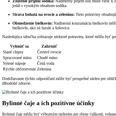
Zníženie príjmu sodíka:
Nadmerný príjem soli môže viesť k 
jedál s vysokým obsahom sodíka.
Strava bohatá na ovocie a zeleninu:
Tieto potraviny obsahujú
Obmedzenie bielkovín:
Nadmerná konzumácia bielkovín môže o
bielkovín, ako sú fazule a šošovica.
Nasledujúca tabuľka zobrazuje niektoré potraviny, ktoré môžu byť pre
Vyhnúť sa
Zahrnúť
Slané chipsy
Čerstvé ovocie
Spracované mäso
Chudé mäso
Sýtené nápoje
Čistá voda
Rýchle občerstvenie
Zelenina
Dodržiavanie týchto odporúčaní môže byť prospešné nielen pre oblič
dlhodobé zdravie.
Bylinné čaje a ich pozitívne účinky
Bylinné čaje môžu byť výborným riešením pre rôzne ťažkosti, vrátane 