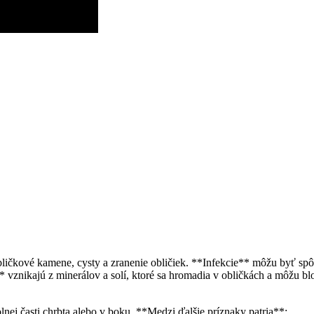
bličkové kamene, cysty a zranenie obličiek. **Infekcie** môžu byť spôs
 vznikajú z minerálov a solí, ktoré sa hromadia v obličkách a môžu b
lnej časti chrbta alebo v boku. **Medzi ďalšie príznaky patria**: