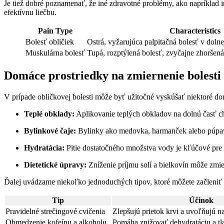
Je tiež dobré poznamenať, že iné zdravotné problémy, ako napríklad i
efektívnu liečbu.
Pain Type
Characteristics
Bolesť obličiek
Ostrá, vyžarujúca palpitačná bolesť v dolnej
Muskulárna bolesť
Tupá, rozptýlená bolesť, zvyčajne zhorše
Domáce prostriedky na zmiernenie bolesti
V prípade obličkovej bolesti môže byť užitočné vyskúšať niektoré d
Teplé obklady:
Aplikovanie teplých obkladov na dolnú časť ch
Bylinkové čaje:
Bylinky ako medovka, harmanček alebo púpava 
Hydratácia:
Pitie dostatočného množstva vody je kľúčové pre
Dietetické úpravy:
Zníženie príjmu solí a bielkovín môže zmier
Ďalej uvádzame niekoľko jednoduchých tipov, ktoré môžete začleniť
Tip
Účinok
Pravidelné strečingové cvičenia
Zlepšujú prietok krvi a uvoľňujú na
Obmedzenie kofeínu a alkoholu
Pomáha znižovať dehydratáciu a tl