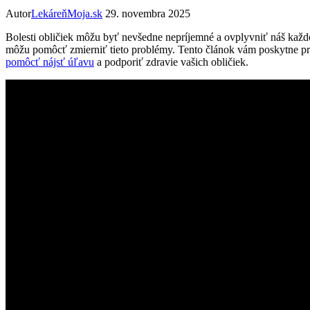
Autor
LekáreňMoja.sk
29. novembra 2025
Bolesti obličiek môžu byť nevšedne nepríjemné a ovplyvniť náš každ
môžu pomôcť zmierniť tieto problémy. Tento článok vám poskytne pre
pomôcť nájsť úľavu
a podporiť zdravie vašich obličiek.