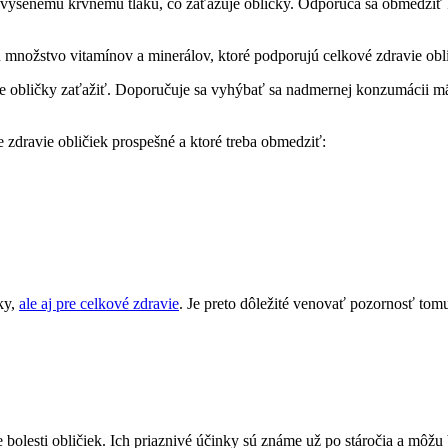
zvýšenému krvnému tlaku, čo záťažuje obličky. Odporúča sa obmedziť
 množstvo vitamínov a minerálov, ktoré podporujú celkové zdravie obli
bličky zaťažiť. Doporučuje sa vyhýbať sa nadmernej konzumácii mäsa
 zdravie obličiek prospešné a ktoré treba obmedziť:
ky,
ale aj pre celkové zdravie
. Je preto dôležité venovať pozornosť to
bolesti obličiek. Ich priaznivé účinky sú známe už po stáročia a môžu