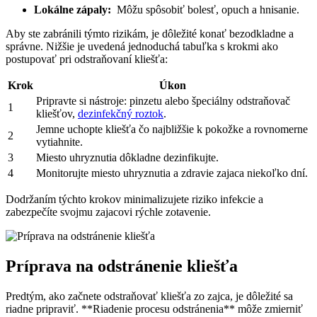
Lokálne zápaly:
⁣ Môžu spôsobiť bolesť, opuch a‌ hnisanie.
Aby ste zabránili týmto rizikám, je⁤ dôležité konať bezodkladne a
správne. Nižšie je uvedená‍ jednoduchá ⁤tabuľka s ​krokmi⁢ ako
postupovať pri odstraňovaní kliešťa:
Krok
Úkon
Pripravte si nástroje: pinzetu ⁣alebo špeciálny⁢ odstraňovač
1
kliešťov, ⁢
dezinfekčný roztok
.
Jemne ​uchopte kliešťa čo najbližšie k⁤ pokožke a rovnomerne
2
vytiahnite.
3
Miesto uhryznutia‌ dôkladne dezinfikujte.
4
Monitorujte miesto uhryznutia a ‍zdravie​ zajaca ‌niekoľko dní.
Dodržaním týchto krokov minimalizujete⁢ riziko ⁢infekcie a
zabezpečíte svojmu​ zajacovi rýchle zotavenie.
Príprava na odstránenie kliešťa
Predtým,⁢ ako začnete odstraňovať kliešťa ​zo zajca,⁢ je dôležité sa⁤
riadne pripraviť. **Riadenie ⁢procesu odstránenia** môže zmierniť⁣