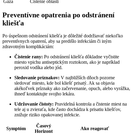
Gáza
Čistenie oblasti
Preventívne opatrenia po odstránení
kliešťa
Po úspešnom odstránení kliešťa⁢ je dôležité dodržiavať niekoľko
preventívnych ⁣opatrení, aby sa predišlo infekciám ‍či iným
zdravotným komplikáciám:
Čistenie rany:
Po odstránení⁣ kliešťa dôkladne vyčistite
miesto vpichu antiseptickým roztokom, ako je napríklad
peroxid ​vodíka alebo jód.
Sledovanie ⁤príznakov:
V najbližších dňoch ‌pozorne
sledovať miesto, kde ‍bol kliešť prisatý.​ Ak sa objavia
akékoľvek ‍príznaky ako začervenanie, opuch, alebo vyrážka,⁣
ihneď kontaktujte svojho lekára.
Udržovanie čistoty:
Pravidelná kontrola ⁢a čistenie miest na
tele aj u⁣ zvieraťa, kde často dochádza k prisatiu⁣ kliešťov,
⁢znižuje riziko opakovanej infekcie.
Časový
Symptóm
Ako⁣ reagovať
Horizont