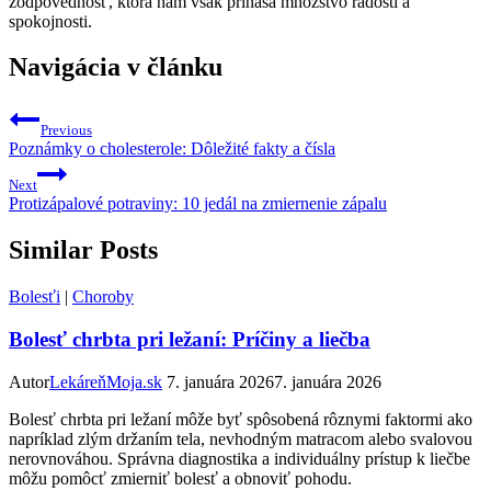
zodpovednosť, ktorá ⁣nám však prináša množstvo radosti a
spokojnosti.
Navigácia v článku
Previous
Poznámky o cholesterole: Dôležité fakty a čísla
Next
Protizápalové potraviny: 10 jedál na zmiernenie zápalu
Similar Posts
Bolesťi
|
Choroby
Bolesť chrbta pri ležaní: Príčiny a liečba
Autor
LekáreňMoja.sk
7. januára 2026
7. januára 2026
Bolesť chrbta pri ležaní môže byť spôsobená rôznymi faktormi ako
napríklad zlým držaním tela, nevhodným matracom alebo svalovou
nerovnováhou. Správna diagnostika a individuálny prístup k liečbe
môžu pomôcť zmierniť bolesť a obnoviť pohodu.