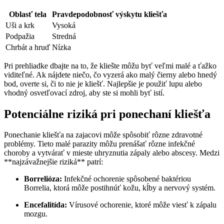
Oblasť tela
Pravdepodobnosť výskytu kliešťa
Uši a krk
Vysoká
Podpažia
Stredná
Chrbát ⁣a hruď
Nízka
Pri ⁣prehliadke dbajte ⁤na‍ to,​ že kliešte ⁢môžu byť ⁤veľmi⁣ malé a ťažko
viditeľné. Ak nájdete niečo, čo vyzerá‌ ako ​malý čierny alebo hnedý
bod, overte‍ si, ‌či to nie je kliešť. Najlepšie je použiť⁣ lupu⁤ alebo
‍vhodný osvetľovací zdroj, aby ste ⁢si mohli byť istí.
Potenciálne ⁤riziká ‍pri‍ ponechaní ‍kliešťa
Ponechanie ‍kliešťa⁣ na zajacovi môže ⁣spôsobiť rôzne⁢ zdravotné
problémy. Tieto ⁣malé parazity môžu prenášať ‍rôzne infekčné
choroby a vytvárať v mieste uhryznutia ⁤zápaly alebo ​abscesy. Medzi
**najzávažnejšie riziká** ​patrí:
Borrelióza:
Infekčné ochorenie spôsobené baktériou⁣
Borrelia, ktorá môže postihnúť kožu, kĺby a nervový systém.
Encefalitída:
Vírusové ochorenie,‍ ktoré môže viesť k zápalu
mozgu.