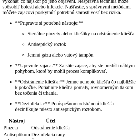
vykonať‍ čo ⁢najskôr po jeho objavení. Nesprávna technika môže
spôsobiť bolesti alebo infekcie. Našťastie, s správnymi metódami
môžete zajacovi poskytnúť potrebnú ​starostlivosť bez⁤ rizika.
**Pripravte si potrebné ‍nástroje:**
Steriálne ‍pinzety alebo klieštiky na ⁣odstránenie kliešťa
Antiseptický roztok
Jemnú⁣ gázu alebo⁤ vatový ⁢tampón
**Upevnite zajaca:** Zaistite zajace, aby ste predišli náhlym
pohybom, ktoré⁤ by mohli proces komplikovať.
**Odstránenie‌ kliešťa:** Jemne uchopte kliešťa čo najbližšie
k⁤ pokožke. Potiahnite kliešťa pomaly, ⁢rovnomerným ⁢tlakom
bez​ točenia či‌ trhania.
**Dezinfekcia:** Po ⁢úspešnom odstránení​ kliešťa
dezinfikujte miesto antiseptickým roztokom.
Nástroj
Účel
Pinzeta
Odstránenie kliešťa
Antiseptikum
Dezinfekcia rany