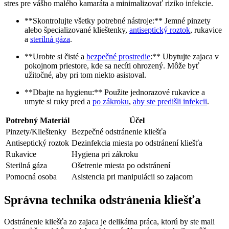
stres pre vášho malého‍ kamaráta a⁢ minimalizovať riziko‍ infekcie.
**Skontrolujte všetky potrebné nástroje:**⁢ Jemné pinzety
‍alebo špecializované⁣ klieštenky,
antiseptický roztok
, ​rukavice
a
sterilná gáza
.
**Urobte si čisté a
bezpečné prostredie
:** Ubytujte zajaca v
⁤pokojnom priestore, kde ⁢sa necíti ohrozený. Môže⁤ byť
užitočné, aby pri tom niekto asistoval.
**Dbajte na hygienu:** Použite‌ jednorazové rukavice a
umyte si ​ruky pred a
po‌ zákroku
,
aby ste predišli infekcii
.
Potrebný Materiál
Účel
Pinzety/Klieštenky
Bezpečné odstránenie kliešťa
Antiseptický roztok
Dezinfekcia miesta po ‍odstránení kliešťa
Rukavice
Hygiena⁢ pri zákroku
Sterilná gáza
Ošetrenie miesta po odstránení
Pomocná osoba
Asistencia pri manipulácii so ‍zajacom
Správna technika odstránenia kliešťa
Odstránenie kliešťa zo zajaca je ⁢delikátna‍ práca, ktorú‌ by ste mali