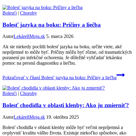
Bolesťi
|
Choroby
Bolesť jazyka na boku: Príčiny a liečba
Autor
LekáreňMoja.sk
5. marca 2026
Ak ste niekedy pocítili bolesť jazyka na boku, určite viete, aké
nepríjemné to môže byť. Príčiny môžu byť rôzne, od traumatických
poranení po infekčné ochorenia. Je dôležité vyhľadať lekársku
pomoc na presnú diagnostiku a liečbu.
Pokračovať v čítaní
Bolesť jazyka na boku: Príčiny a liečba
Bolesťi
|
Choroby
Bolesť chodidla v oblasti klenby: Ako ju zmierniť?
Autor
LekáreňMoja.sk
19. októbra 2025
Bolesť chodidla v oblasti klenby môže byť veľmi nepríjemná a
ovplyvniť kvalitu vášho života. Existuje niekoľko spôsobov, ako