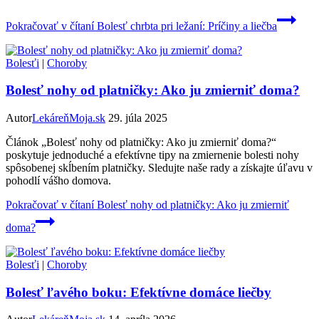
Pokračovať v čítaní
Bolesť chrbta pri ležaní: Príčiny a liečba
Bolesťi
|
Choroby
Bolesť nohy od platničky: Ako ju zmierniť doma?
Autor
LekáreňMoja.sk
29. júla 2025
Článok „Bolesť nohy od platničky: Ako ju zmierniť doma?“
poskytuje jednoduché a efektívne tipy na zmiernenie bolesti nohy
spôsobenej skĺbením platničky. Sledujte naše rady a získajte úľavu v
pohodlí vášho domova.
Pokračovať v čítaní
Bolesť nohy od platničky: Ako ju zmierniť
doma?
Bolesťi
|
Choroby
Bolesť ľavého boku: Efektívne domáce liečby