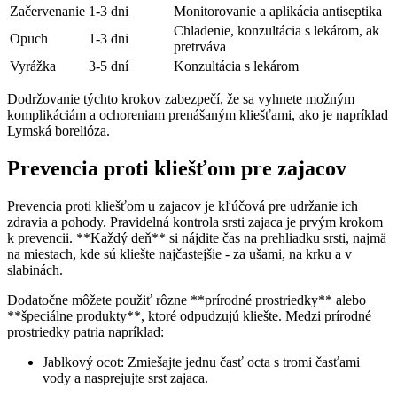
Začervenanie
1-3 dni
Monitorovanie a aplikácia antiseptika
Chladenie, konzultácia s lekárom, ak
Opuch
1-3 ​dni
pretrváva
Vyrážka
3-5 dní
Konzultácia s lekárom
Dodržovanie týchto​ krokov zabezpečí, že sa⁢ vyhnete možným
komplikáciám a ochoreniam prenášaným kliešťami, ako je napríklad‌
Lymská ⁤borelióza.
Prevencia ⁤proti kliešťom pre zajacov
Prevencia proti kliešťom u zajacov je kľúčová⁢ pre udržanie ich
zdravia ⁣a pohody. ‍Pravidelná kontrola⁢ srsti zajaca je prvým krokom
k prevencii. **Každý deň** si ⁤nájdite čas na prehliadku ⁤srsti, najmä
na miestach, kde sú kliešte najčastejšie ⁢- za ⁣ušami,‌ na krku a v
slabinách.
Dodatočne​ môžete ‌použiť ⁤rôzne **prírodné⁣ prostriedky** alebo​
**špeciálne produkty**, ktoré odpudzujú kliešte. Medzi prírodné​
prostriedky patria ⁤napríklad:
Jablkový‌ ocot: Zmiešajte jednu ⁤časť​ octa s tromi časťami
vody⁣ a ⁣nasprejujte ‍srst zajaca.