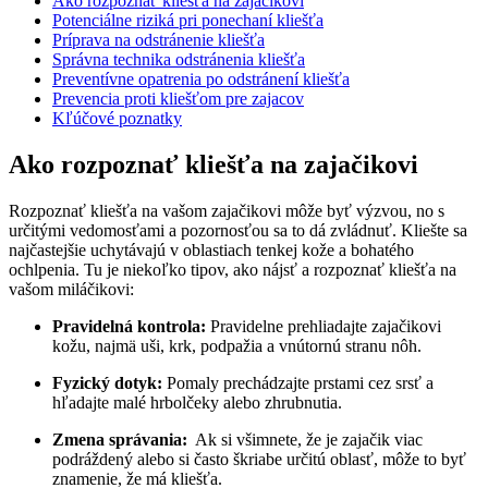
Ako rozpoznať kliešťa na zajačikovi
Potenciálne ⁤riziká ‍pri‍ ponechaní ‍kliešťa
Príprava na odstránenie kliešťa
Správna technika odstránenia kliešťa
Preventívne opatrenia po odstránení kliešťa
Prevencia ⁤proti kliešťom pre zajacov
Kľúčové poznatky
Ako rozpoznať kliešťa na zajačikovi
Rozpoznať‌ kliešťa ​na vašom zajačikovi môže byť výzvou, no s
určitými vedomosťami‍ a‍ pozornosťou sa to dá ‍zvládnuť. Kliešte sa
najčastejšie uchytávajú v oblastiach tenkej kože​ a bohatého
ochlpenia.⁤ Tu je niekoľko tipov, ‌ako⁣ nájsť⁣ a rozpoznať‌ kliešťa na
vašom miláčikovi:
Pravidelná kontrola:
Pravidelne prehliadajte zajačikovi
kožu, najmä uši, ⁤krk, podpažia ⁢a vnútornú stranu nôh.
Fyzický‌ dotyk:
Pomaly prechádzajte prstami cez srsť a
hľadajte malé hrbolčeky alebo zhrubnutia.
Zmena správania:
⁢ Ak si všimnete, že je zajačik viac
⁣podráždený alebo si často škriabe určitú oblasť, ⁤môže ⁤to byť
znamenie, že má kliešťa.