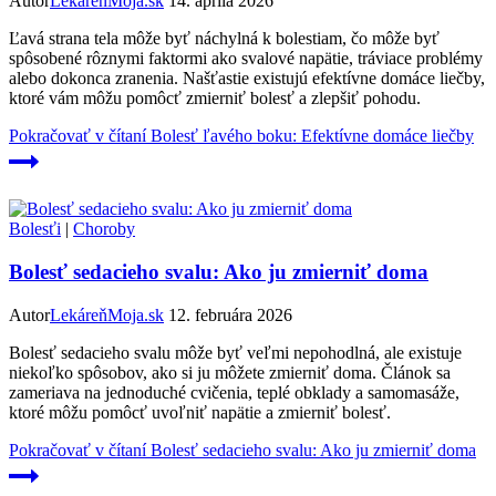
Autor
LekáreňMoja.sk
14. apríla 2026
Ľavá strana tela môže byť náchylná k bolestiam, čo môže byť
spôsobené rôznymi faktormi ako svalové napätie, tráviace problémy
alebo dokonca zranenia. Našťastie existujú efektívne domáce liečby,
ktoré vám môžu pomôcť zmierniť bolesť a zlepšiť pohodu.
Pokračovať v čítaní
Bolesť ľavého boku: Efektívne domáce liečby
Bolesťi
|
Choroby
Bolesť sedacieho svalu: Ako ju zmierniť doma
Autor
LekáreňMoja.sk
12. februára 2026
Bolesť sedacieho svalu môže byť veľmi nepohodlná, ale existuje
niekoľko spôsobov, ako si ju môžete zmierniť doma. Článok sa
zameriava na jednoduché cvičenia, teplé obklady a samomasáže,
ktoré môžu pomôcť uvoľniť napätie a zmierniť bolesť.
Pokračovať v čítaní
Bolesť sedacieho svalu: Ako ju zmierniť doma