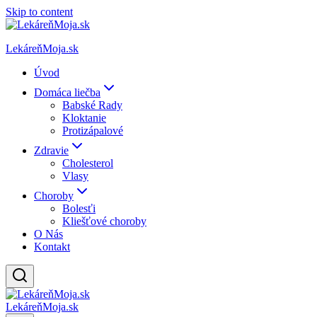
Skip to content
LekáreňMoja.sk
Úvod
Domáca liečba
Babské Rady
Kloktanie
Protizápalové
Zdravie
Cholesterol
Vlasy
Choroby
Bolesťi
Kliešťové choroby
O Nás
Kontakt
LekáreňMoja.sk