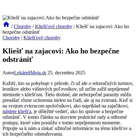
/
Choroby
/
Kliešťové choroby
/
Kliešť na zajacovi: Ako ho
bezpečne odstrániť
Choroby
|
Kliešťové choroby
Kliešť na zajacovi: Ako ho bezpečne
odstrániť
Autor
LekáreňMoja.sk
25. decembra 2025
Každý, ⁤kto sa ⁢pohybuje v prírode,⁣ či už ide o rekreačných turistov,
lesníkov alebo vášnivých poľovníkov, už ⁣určite⁢ zažil nepríjemné
stretnutie s‍ kliešťom. Tieto drobné, ⁣ale⁤ nebezpečné parazity môžu
prenášať rôzne ochorenia nielen ​na ľudí, ale⁣ aj na ⁣zvieratá.‍ Keď si
na⁢ svojom zvieracom ⁢spoločníkovi, ako napríklad na zajačikovi,
nájdete kliešťa
, ⁢je dôležité vedieť, ‌ako ho správne a bezpečne
odstrániť. V tomto článku sa dozviete praktické rady⁢ a odborné⁤
postupy,⁣ ktoré vám ⁤pomôžu ⁢v ​tomto nepríjemnom momente.
⁣Pripojte sa k ⁤nám a získať užitočné informácie ​na tému kliešťov‍ a
ich bezpečného‌ odstraňovania.