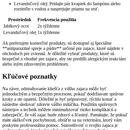
Levanduľový olej: Pridajte pár kvapiek do ​šampónu alebo
rozrieďte ⁢s vodou​ a nasprejujte priamo na srsť.
Prostriedok
Frekvencia použitia
Jablkový ocot
2x týždenne
Levanduľový olej
1x ⁢týždenne
Ak preferujete komerčné produkty, sú dostupné aj špeciálne
**antiparazitné spreje a ⁤púdre** určené pre zajace, ktoré nájdete v
obchodoch pre zvieratá. Je ‍dôležité⁢ vybrať produkty, ​ktoré ‌sú
bezpečné a⁤ vhodné pre zajace, aby ste predišli alergickým⁢ reakciám
alebo iným zdravotným ⁤problémom.
Kľúčové poznatky
Na záver, odstraňovanie ⁢kliešťa ​z vášho zajaca⁣ môže byť
jednoduchým ​a⁢ bezpečným procesom, pokiaľ dodržiavate správne
kroky​ a ste opatrní.‍ Dôležité je byť pripravený, ⁣rýchlo ‍konať ⁤a
následne sledovať zdravie vášho miláčika. Použitím správnych
nástrojov ‌a techník môžete ⁢minimalizovať‌ riziko komplikácií a
⁤zabezpečiť,⁢ že váš zajac bude zdravý a ⁣šťastný. Pamätajte, ‌že pokiaľ
máte akékoľvek pochybnosti, obráťte sa‍ na veterinára, ktorý vám
⁤poskytne ⁢profesionálnu pomoc. Starostlivosť o svojho zajaca je