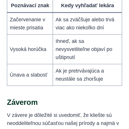
Poznávací znak
Kedy​ vyhľadať lekára
Začervenanie v
Ak ‌sa zväčšuje alebo trvá
mieste prisatia
viac ako niekoľko dní
Ihneď, ak sa‌
Vysoká horúčka
nevysvetliteľne objaví‌ po
uštipnutí
Ak je pretrvávajúca a
Únava ‍a slabosť
neustále sa zhoršuje
Záverom
V ⁢závere je dôležité si uvedomiť, že kliešte sú
neoddeliteľnou súčasťou našej prírody a⁤ najmä v