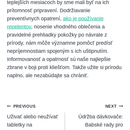
teplejších mesiacoch by sme mali byť na ⁢ich
prítomnosť pripravení. Dodržiavanie
preventívnych opatrení,
ako je používanie
repelentov
, ‌nosenie ‌vhodného oblečenia a
pravidelné prehliadky pokožky po návrate z
prírody, nám môže významne pomôcť predísť
nepríjemnostiam spojeným s ich uštipnutím.
Informovanosť a opatrnosť sú naše najlepšie
zbrane ⁢v boji proti kliešťom. Takže užite si ‌prírodu
naplno,​ ale nezabúdajte sa chrániť.
Navigácia
PREVIOUS
NEXT
V
Uživať alebo neužívať
Údržba dávkovače:
tabletky na
Babské rady pro
Článku