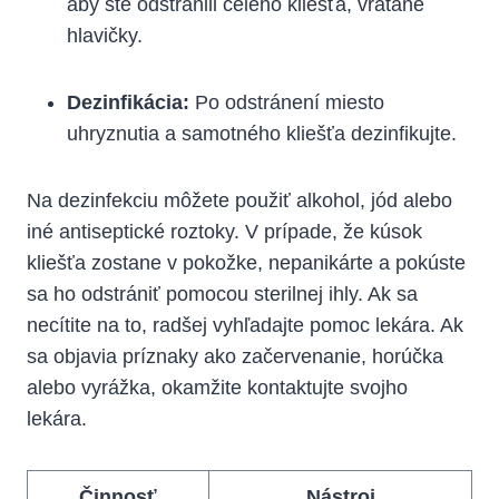
aby ste odstránili celého kliešťa, vrátane
hlavičky.
Dezinfikácia:
Po odstránení miesto
uhryznutia a samotného ‍kliešťa ⁢dezinfikujte.
Na dezinfekciu môžete použiť alkohol, jód alebo
iné antiseptické roztoky. V prípade, že kúsok
⁣kliešťa zostane v pokožke, nepanikárte⁣ a pokúste
sa‍ ho ⁣odstrániť pomocou sterilnej ihly. Ak sa
necítite na to, radšej vyhľadajte pomoc ​lekára.‌ Ak
sa objavia príznaky ako‌ začervenanie, horúčka
alebo vyrážka, okamžite‌ kontaktujte svojho
lekára.
Činnosť
Nástroj