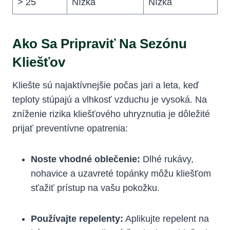
> 25
Nízka
Nízka
Ako Sa​ Pripraviť Na​ Sezónu
Kliešťov
Kliešte⁤ sú najaktívnejšie počas jari a leta,‌ keď
teploty stúpajú a vlhkosť vzduchu je vysoká. Na
zníženie rizika kliešťového uhryznutia je dôležité
prijať preventívne opatrenia:
Noste vhodné oblečenie:
Dlhé rukávy,​
nohavice a uzavreté topánky ‍môžu kliešťom
sťažiť‌ prístup na​ vašu pokožku.
Používajte repelenty:
Aplikujte repelent⁣ na