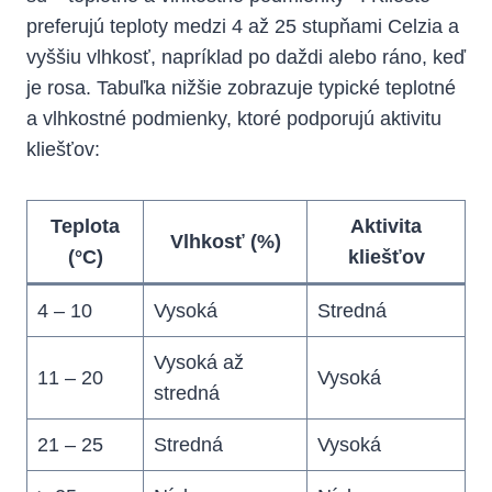
‍preferujú ⁢teploty medzi 4 až 25 stupňami Celzia​ a
vyššiu vlhkosť, napríklad⁢ po daždi‌ alebo ráno, ⁣keď
je rosa. Tabuľka nižšie zobrazuje typické teplotné
a vlhkostné‍ podmienky, ktoré podporujú aktivitu
kliešťov:
Teplota
Aktivita
Vlhkosť (%)
(°C)
kliešťov
4 – 10
Vysoká
Stredná
Vysoká ​až
11 – 20
Vysoká
stredná
21 – 25
Stredná
Vysoká