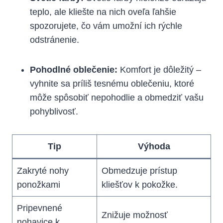
teplo, ale kliešte ⁣na nich oveľa ‍ľahšie
spozorujete, čo vám umožní ich rýchle
odstránenie.
Pohodlné oblečenie:
Komfort je dôležitý –
vyhnite sa ⁤príliš tesnému⁣ oblečeniu, ktoré
⁢môže spôsobiť nepohodlie a obmedziť vašu
pohyblivosť.
Tip
Výhoda
Zakryté nohy⁢
Obmedzuje prístup
ponožkami
kliešťov​ k pokožke.
Pripevnené
Znižuje možnosť
nohavice k