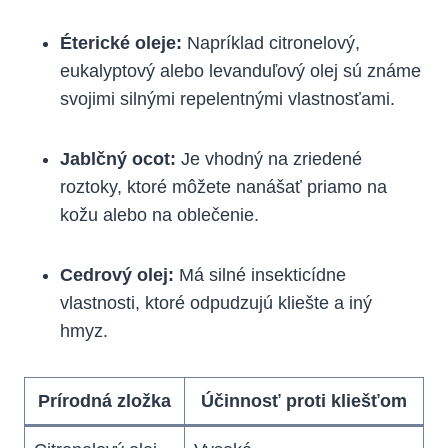
Éterické oleje:
Napríklad citronelový,
eukalyptový alebo levanduľový olej sú známe
svojimi silnými repelentnými vlastnosťami.
Jablčný ocot:
Je vhodný ​na zriedené
⁤roztoky, ktoré môžete nanášať priamo na
kožu ‍alebo ⁣na oblečenie.
Cedrový olej:
Má ⁢silné insekticídne
vlastnosti, ktoré odpudzujú kliešte‍ a iný⁤
hmyz.
Prírodná zložka
Účinnosť proti kliešťom