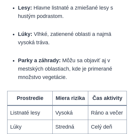
Lesy:
Hlavne listnaté a‌ zmiešané lesy s
hustým podrastom.
Lúky:
Vlhké, zatienené oblasti a najmä
vysoká tráva.
Parky a⁢ záhrady:
Môžu sa objaviť‌ aj v‍
mestských oblastiach, kde je primerané
množstvo vegetácie.
Prostredie
Miera rizika
Čas aktivity
Listnaté lesy
Vysoká
Ráno a večer
Lúky
Stredná
Celý deň