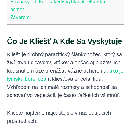
Príznaky infekcie a kedy vyhľadať lekársku
pomoc
Záverom
Čo⁢ Je Kliešť ‌a ⁢kde Sa‌ Vyskytuje
Kliešť⁤ je drobný parazitický článkonožec, ktorý sa
živí krvou cicavcov, vtákov ​a občas aj plazov. Ich
‍kousnutie môže prenášať vážne ochorenia,
ako je
lymská⁢ borelióza
a kliešťová encefalitída.
Vzhľadom na ich malé rozmery a schopnosť ​sa ​
schovať⁤ vo vegetácii, je často ťažké ich všimnúť.
Kliešte nájdeme najčastejšie v nasledujúcich
prostrediach: