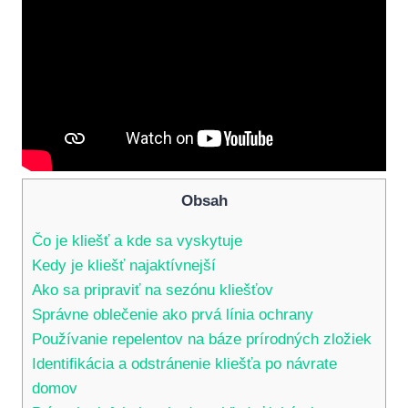
Obsah
Čo⁢ je kliešť ‌a ⁢kde sa‌ vyskytuje
Kedy je kliešť najaktívnejší
Ako sa​ pripraviť na​ sezónu kliešťov
Správne oblečenie ako​ prvá línia ochrany
Používanie ⁣repelentov na báze prírodných zložiek
Identifikácia a odstránenie kliešťa po návrate
domov