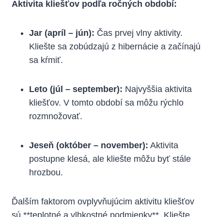
Aktivita kliešťov⁤ podľa ročných období:
Jar (apríl – jún):
Čas prvej vlny aktivity.
Kliešte⁣ sa zobúdzajú z hibernácie a začínajú
sa kŕmiť.
Leto (júl – september):
Najvyššia ⁣aktivita
kliešťov. V​ tomto období sa ​môžu rýchlo
rozmnožovať.
Jeseň (október⁣ – november):
Aktivita
postupne klesá, ale​ kliešte môžu byť stále
hrozbou.
Ďalším faktorom ovplyvňujúcim aktivitu kliešťov
sú **teplotné a vlhkostné ⁣podmienky**. Kliešte