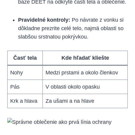
báze DEET na odkryté časti tela a oblečenie.
Pravidelné‌ kontroly:
Po návrate z vonku si
dôkladne prezrite celé telo, najmä oblasti so
slabšou⁢ srstnatou pokrývkou.
Časť tela
Kde ‌hľadať kliešte
Nohy
Medzi prstami a okolo členkov
Pás
V oblasti ‌okolo opasku
Krk a hlava
Za ušami a na hlave