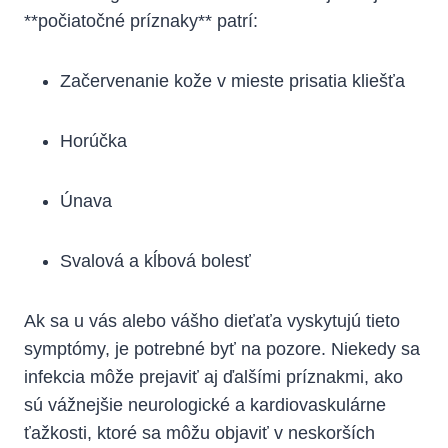
**počiatočné príznaky** patrí:
Začervenanie kože v mieste prisatia‍ kliešťa
Horúčka
Únava
Svalová a kĺbová bolesť
Ak sa u vás alebo vášho dieťaťa vyskytujú tieto
symptómy,​ je potrebné byť na ⁤pozore. Niekedy sa
​infekcia môže prejaviť aj ďalšími príznakmi, ako
sú vážnejšie neurologické a kardiovaskulárne
ťažkosti, ktoré sa môžu objaviť v ⁢neskorších