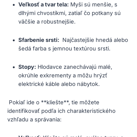
Veľkosť a tvar‍ tela:
Myši⁣ sú menšie, s
dlhými chvostíkmi, zatiaľ čo⁤ potkany sú
väčšie a ​robustnejšie.
Sfarbenie ‌srsti:
⁤ Najčastejšie hnedá alebo
šedá farba s ⁤jemnou textúrou srsti.
Stopy:
⁣Hlodavce zanechávajú malé,
okrúhle ​exkrementy a môžu hrýzť
elektrické káble alebo nábytok.
‌ Pokiaľ ide o **kliešte**, tie môžete
identifikovať⁤ podľa ich charakteristického
vzhľadu a‌ správania: