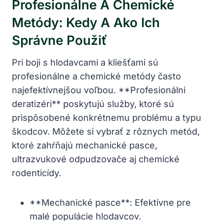
Profesionálne A Chemické
Metódy: Kedy ⁢a Ako⁤ Ich
⁢správne ⁣použiť
Pri⁢ boji s​ hlodavcami a ‍kliešťami sú​
profesionálne a chemické metódy ⁤často
najefektívnejšou⁣ voľbou. **Profesionálni
deratizéri**⁢ poskytujú služby, ktoré sú‌
prispôsobené ‍konkrétnemu ⁢problému a typu
škodcov. ‍Môžete ‍si⁤ vybrať z ⁤rôznych metód,
ktoré zahŕňajú mechanické pasce,
ultrazvukové odpudzovače aj ‌chemické
rodenticídy.
**Mechanické pasce**: Efektívne⁢ pre
malé populácie hlodavcov.