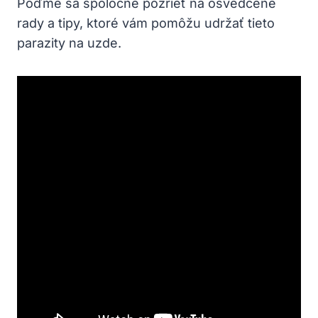
Poďme ​sa spoločne pozrieť ​na osvedčené
rady a tipy, ktoré vám ⁢pomôžu udržať tieto
parazity ⁢na uzde.