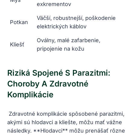
exkrementov
Väčší, robustnejší, poškodenie
Potkan
elektrických káblov
Oválny, malé zafarbenie,⁢
Kliešť
pripojenie na kožu
Riziká ​spojené‌ S‌ Parazitmi:
Choroby ‍a Zdravotné
Komplikácie
⁣ Zdravotné komplikácie⁢ spôsobené parazitmi,
akými ⁤sú hlodavci a kliešte, ‍môžu‌ mať vážne
následky. ​**Hlodavci** môžu⁤ prenášať rôzne⁣