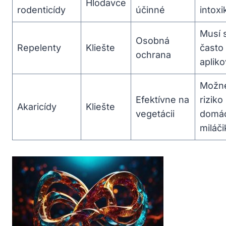
Hlodavce
rodenticídy
účinné
intoxi
Musí 
Osobná
Repelenty
Kliešte
často
ochrana
apliko
Možn
Efektívne na
riziko
Akaricídy
Kliešte
vegetácii
domác
⁣miláč