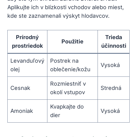
Aplikujte‍ ich v ‌blízkosti vchodov alebo miest,
⁣kde ste​ zaznamenali výskyt hlodavcov.
Prírodný
Trieda
Použitie
prostriedok
účinnosti
Levanduľový​
Postrek na⁤
Vysoká
olej
oblečenie/kožu
Rozmiestniť v
Cesnak
Stredná
okolí ​vstupov
Kvapkajte do
Amoniak
Vysoká
dier