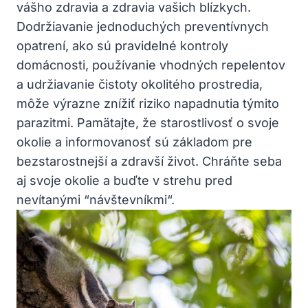
vášho ⁢zdravia a zdravia vašich ⁤blízkych.
Dodržiavanie ⁣jednoduchých preventívnych
opatrení, ako‍ sú pravidelné‍ kontroly
domácnosti, používanie vhodných repelentov
a udržiavanie čistoty⁢ okolitého prostredia,
môže výrazne ‍znížiť ⁣riziko napadnutia⁣ týmito
parazitmi. Pamätajte, že starostlivosť o⁣ svoje
⁣okolie a informovanosť sú základom pre ​
bezstarostnejší a ‍zdravší život. Chráňte seba
aj svoje ​okolie a buďte v ⁢strehu pred
nevítanými ⁣“návštevníkmi“.