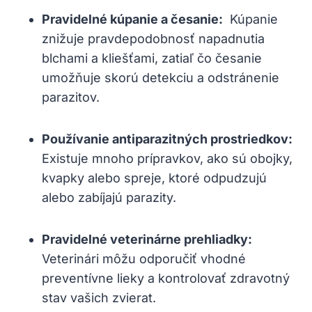
Pravidelné ⁢kúpanie a česanie:
‌ Kúpanie
znižuje pravdepodobnosť ⁣napadnutia
blchami a⁢ kliešťami, zatiaľ​ čo česanie
umožňuje skorú detekciu ‍a odstránenie⁤
parazitov.
Používanie antiparazitných prostriedkov:
Existuje mnoho prípravkov, ako​ sú obojky,⁤
kvapky alebo​ spreje, ktoré odpudzujú
alebo zabíjajú parazity.
Pravidelné ⁢veterinárne prehliadky:
⁢
Veterinári môžu​ odporučiť vhodné⁢
preventívne lieky a kontrolovať zdravotný
stav‍ vašich zvierat.