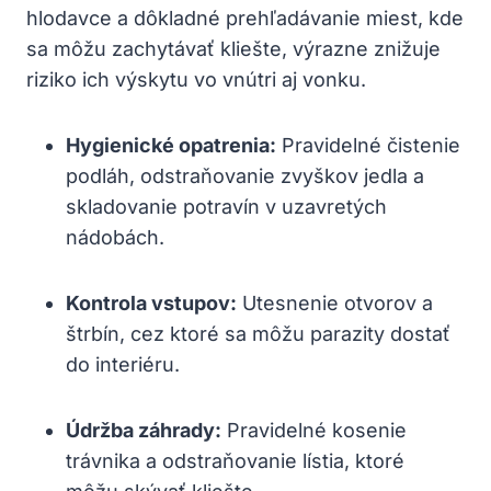
hlodavce a‌ dôkladné prehľadávanie miest, ⁢kde
sa môžu zachytávať kliešte, výrazne znižuje
riziko ich výskytu vo ‍vnútri aj vonku.
Hygienické​ opatrenia:
Pravidelné​ čistenie
podláh, odstraňovanie zvyškov jedla⁣ a
skladovanie⁢ potravín​ v uzavretých
nádobách.
Kontrola vstupov:
Utesnenie otvorov a‍
štrbín, ⁢cez ktoré sa môžu parazity dostať ​
do‌ interiéru.
Údržba záhrady:
Pravidelné kosenie
‍trávnika a⁣ odstraňovanie lístia, ktoré⁢