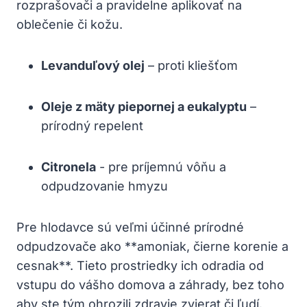
rozprašovači a pravidelne aplikovať na
oblečenie či kožu.
Levanduľový olej
– proti kliešťom
Oleje​ z mäty piepornej a‍ eukalyptu
–
prírodný repelent
Citronela
‍- pre ‍príjemnú vôňu⁢ a
odpudzovanie hmyzu
Pre hlodavce sú⁣ veľmi​ účinné prírodné
odpudzovače​ ako **amoniak, ⁤čierne korenie a
cesnak**. Tieto​ prostriedky ⁢ich odradia od⁣
vstupu do vášho⁢ domova a⁢ záhrady, bez ‌toho
‍aby ‌ste tým​ ohrozili​ zdravie ‌zvierat či ľudí.