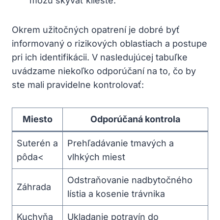
môžu skývať​ kliešte.
Okrem užitočných ​opatrení je dobré byť⁣
informovaný o ⁢rizikových​ oblastiach a postupe⁤
pri ich identifikácii. ⁣V nasledujúcej tabuľke
uvádzame niekoľko odporúčaní na⁢ to, ⁢čo by
ste mali pravidelne⁣ kontrolovať:
Miesto
Odporúčaná kontrola
Suterén ‌a
Prehľadávanie tmavých a
pôda<
vlhkých ‍miest
Odstraňovanie nadbytočného‍
Záhrada
lístia a kosenie trávnika
Kuchyňa
Ukladanie potravín‌ do