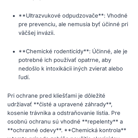
**Ultrazvukové odpudzovače**: Vhodné
pre ⁤prevenciu, ale nemusia byť účinné pri
‍väčšej invázii.
**Chemické rodenticídy**: Účinné, ale je
potrebné ich používať opatrne, aby ​
nedošlo ⁢k intoxikácii iných zvierat⁣ alebo
ľudí.
Pri⁢ ochrane pred kliešťami ​je dôležité
udržiavať **čisté a upravené záhrady**,​
kosenie trávnika⁤ a‍ odstraňovanie lístia. Pre ​
osobnú ochranu​ sú vhodné **repelenty** a
**ochranné odevy**. **Chemická kontrola**