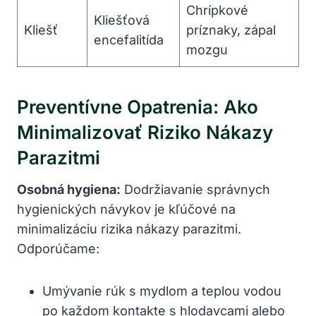
Chrípkové
Kliešťová
Kliešť
⁤príznaky, ⁤zápal
encefalitída
mozgu
Preventívne Opatrenia: Ako
‍minimalizovať⁣ Riziko Nákazy
Parazitmi
Osobná hygiena:
⁢Dodržiavanie správnych
hygienických návykov⁢ je ‌kľúčové na
minimalizáciu rizika​ nákazy parazitmi.
Odporúčame:
Umývanie‌ rúk s mydlom a teplou vodou
po každom kontakte s hlodavcami alebo