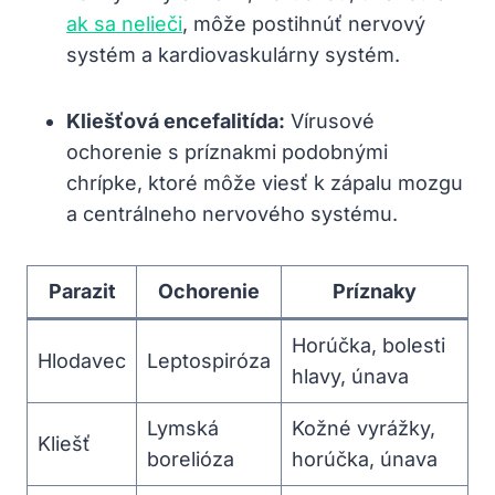
ak sa nelieči
, môže postihnúť nervový
systém a kardiovaskulárny ⁣systém.
Kliešťová encefalitída:
⁤Vírusové
ochorenie s príznakmi⁢ podobnými
chrípke, ktoré môže viesť k zápalu mozgu
a centrálneho nervového systému.
Parazit
Ochorenie
Príznaky
Horúčka,​ bolesti
Hlodavec
Leptospiróza
⁢hlavy, únava
Lymská
Kožné vyrážky,⁤
Kliešť
borelióza
horúčka, únava