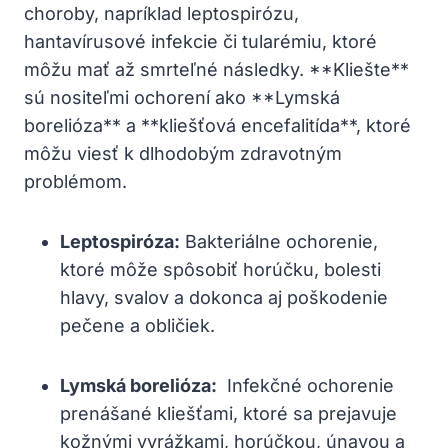
choroby,⁢ napríklad leptospirózu,
hantavírusové ‌infekcie či tularémiu,‍ ktoré
môžu mať až smrteľné následky. **Kliešte**
sú nositeľmi ochorení ⁢ako **Lymská⁣
borelióza** a **kliešťová encefalitída**,‌ ktoré
môžu viesť k dlhodobým zdravotným
problémom.
Leptospiróza:
Bakteriálne ochorenie,
ktoré môže⁣ spôsobiť horúčku, ⁣bolesti⁣
hlavy, svalov a dokonca aj ⁤poškodenie
pečene⁢ a obličiek.
Lymská ⁣borelióza:
​ Infekčné ochorenie
prenášané kliešťami, ktoré sa prejavuje
kožnými⁤ vyrážkami, horúčkou, únavou a