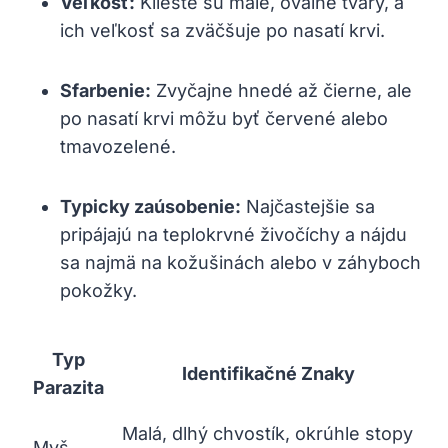
Veľkosť:
Kliešte sú‍ malé, ‌oválne​ tvary, a
ich⁣ veľkosť sa zväčšuje po nasatí krvi.
Sfarbenie:
Zvyčajne ⁢hnedé ⁤až čierne, ale
po ⁢nasatí​ krvi ‍môžu ⁣byť červené alebo
tmavozelené.
Typicky ​zaúsobenie:
Najčastejšie sa
pripájajú na teplokrvné živočíchy a ⁤nájdu
sa najmä na kožušinách‌ alebo ​v záhyboch
pokožky.
Typ
Identifikačné Znaky
Parazita
Malá,⁣ dlhý chvostík, okrúhle stopy​
Myš