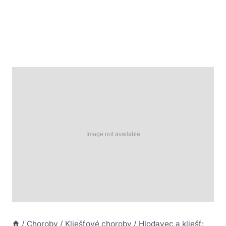
/
Choroby
/
Kliešťové choroby
/
Hlodavec a kliešť: