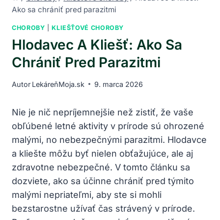
Ako sa chrániť pred parazitmi
CHOROBY
|
KLIEŠŤOVÉ CHOROBY
Hlodavec A Kliešť: Ako Sa
Chrániť Pred Parazitmi
Autor
LekáreňMoja.sk
9. marca 2026
Nie je nič nepríjemnejšie než zistiť,‌ že ‍vaše
obľúbené⁢ letné aktivity v prírode ‌sú ohrozené⁢
malými, no nebezpečnými parazitmi. ⁢Hlodavce
a⁢ kliešte môžu byť nielen ⁤obťažujúce, ‌ale⁢ aj
zdravotne ⁢nebezpečné. V tomto článku sa​
dozviete, ako⁤ sa ⁣účinne ‍chrániť​ pred týmito
malými ⁢nepriateľmi, aby ste si mohli
⁢bezstarostne užívať čas strávený v prírode.‌