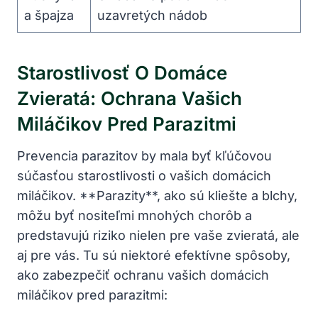
a špajza
uzavretých nádob
Starostlivosť O Domáce
‍zvieratá: Ochrana⁢ Vašich
Miláčikov Pred ⁣parazitmi
Prevencia parazitov by ⁢mala byť⁣ kľúčovou
⁤súčasťou⁤ starostlivosti o vašich ‌domácich
‌miláčikov.‌ **Parazity**, ako sú⁣ kliešte a blchy,
môžu ⁣byť nositeľmi mnohých⁣ chorôb a
predstavujú riziko nielen pre​ vaše ‍zvieratá,⁤ ale
aj ​pre‍ vás. ‍Tu⁢ sú niektoré efektívne spôsoby,
ako zabezpečiť ochranu vašich domácich
miláčikov pred ⁣parazitmi: