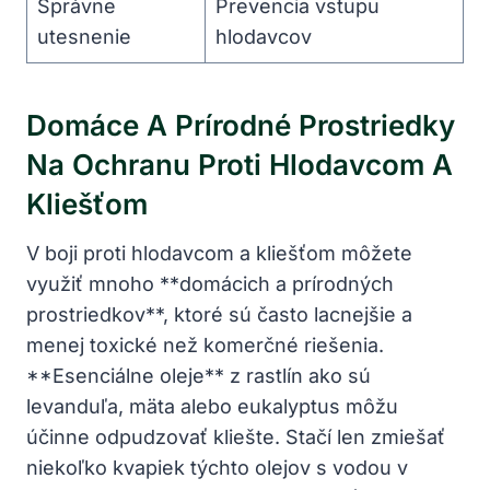
Správne
Prevencia vstupu
utesnenie
hlodavcov
Domáce A Prírodné Prostriedky
Na⁣ Ochranu Proti Hlodavcom ⁢a
⁣kliešťom
V boji proti hlodavcom ​a‍ kliešťom môžete
‍využiť⁣ mnoho **domácich a⁣ prírodných
prostriedkov**, ktoré sú často lacnejšie⁤ a‍
menej⁣ toxické než komerčné riešenia.
**Esenciálne oleje**‌ z rastlín ako ‍sú
‍levanduľa, mäta alebo eukalyptus môžu
‍účinne odpudzovať kliešte. Stačí len zmiešať⁤
niekoľko ⁤kvapiek týchto olejov s vodou v