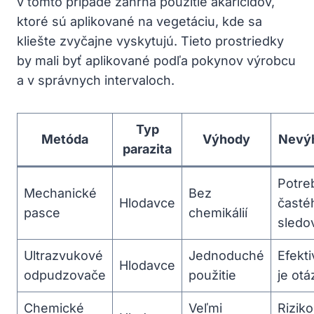
v tomto prípade zahŕňa použitie akaricídov,
ktoré⁣ sú‍ aplikované na⁢ vegetáciu, kde sa⁣
kliešte zvyčajne vyskytujú. Tieto prostriedky
by mali byť aplikované podľa pokynov výrobcu
a⁣ v správnych intervaloch.
Typ
Metóda
Výhody
Nevý
parazita
Potre
Mechanické
Bez
Hlodavce
častéh
pasce
chemikálií
sledo
Ultrazvukové
Jednoduché
Efekti
Hlodavce
⁤odpudzovače
použitie
je otá
Chemické
Veľmi
Riziko