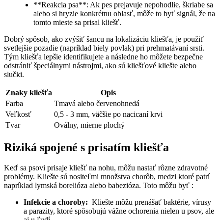
**Reakcia psa**: Ak pes prejavuje ‌nepohodlie, škriabe sa
alebo si hryzie konkrétnu ⁢oblasť, môže to⁢ byť signál,⁤ že na
‌tomto mieste sa prisal kliešť.
Dobrý spôsob, ako zvýšiť šancu ‌na lokalizáciu kliešťa, je použiť​
svetlejšie⁣ pozadie (napríklad biely⁤ povlak) pri prehmatávaní srsti.⁢
Tým ⁤kliešťa lepšie identifikujete a následne ho môžete bezpečne⁣
odstrániť špeciálnymi‌ nástrojmi, ​ako sú​ kliešťové kliešte alebo ​
slučki.
Znaky kliešťa
Opis
Farba
Tmavá alebo červenohnedá
Veľkosť
0,5 -‌ 3 mm, väčšie po nacicaní krvi
Tvar
Oválny,⁢ mierne plochý
Riziká spojené s prisatím ⁢kliešťa
Keď sa psovi prisaje kliešť ‍na nohu, môžu nastať⁤ rôzne⁢ zdravotné
problémy.⁣ Kliešte ⁢sú nositeľmi množstva chorôb, ⁣medzi​ ktoré​ patrí
napríklad ‌lymská borelióza ⁢alebo babezióza. Toto môžu‍ byť :
Infekcie‍ a choroby:
​ Kliešte môžu prenášať baktérie, vírusy
a parazity,‍ ktoré spôsobujú​ vážne ochorenia nielen u ​psov, ale
aj u ľudí.