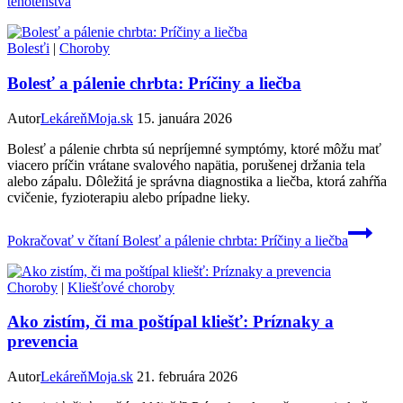
tehotenstva
Bolesťi
|
Choroby
Bolesť a pálenie chrbta: Príčiny a liečba
Autor
LekáreňMoja.sk
15. januára 2026
Bolesť a pálenie chrbta sú nepríjemné symptómy, ktoré môžu mať
viacero príčin vrátane svalového napätia, porušenej držania tela
alebo zápalu. Dôležitá je správna diagnostika a liečba, ktorá zahŕňa
cvičenie, fyzioterapiu alebo prípadne lieky.
Pokračovať v čítaní
Bolesť a pálenie chrbta: Príčiny a liečba
Choroby
|
Kliešťové choroby
Ako zistím, či ma poštípal kliešť: Príznaky a
prevencia
Autor
LekáreňMoja.sk
21. februára 2026