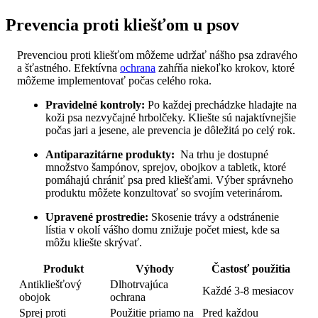
Prevencia proti kliešťom u psov
Prevenciou​ proti kliešťom môžeme udržať nášho psa zdravého
⁢a šťastného. ⁢Efektívna
ochrana
zahŕňa ‌niekoľko krokov,​ ktoré
môžeme implementovať počas celého ⁤roka.
Pravidelné kontroly:
Po každej prechádzke hladajte ⁤na
koži⁤ psa ‌nezvyčajné​ hrbolčeky. Kliešte sú najaktívnejšie
počas jari​ a jesene, ⁢ale prevencia je‌ dôležitá po⁤ celý rok.
Antiparazitárne produkty:
⁢ Na trhu je dostupné
množstvo šampónov, sprejov, obojkov⁣ a tabletk, ⁤ktoré
pomáhajú​ chrániť psa pred kliešťami. ‍Výber správneho
produktu​ môžete konzultovať⁤ so svojím veterinárom.
Upravené⁤ prostredie:
Skosenie trávy a odstránenie
‍lístia v okolí ​vášho⁤ domu znižuje počet miest, kde sa
môžu ‌kliešte skrývať.
Produkt
Výhody
Častosť použitia
Antikliešťový
Dlhotrvajúca
Každé‌ 3-8 mesiacov
‌obojok
ochrana
Sprej proti​
Použitie priamo⁢ na⁣
Pred každou