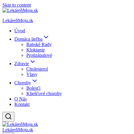
Skip to content
LekáreňMoja.sk
Úvod
Domáca liečba
Babské Rady
Kloktanie
Protizápalové
Zdravie
Cholesterol
Vlasy
Choroby
Bolesťi
Kliešťové choroby
O Nás
Kontakt
LekáreňMoja.sk