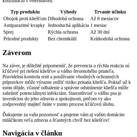
konzultáciu s veterinárom. ​
Typ produktu
Výhody
Trvanie účinku
Obojok ​proti kliešťom
Dlhodobá⁤ ochrana
Až ⁤8 mesiacov
Antiparazitné kvapky
Jednoduchá aplikácia
1 mesiac
Sprej
Rýchla​ ochrana
Až 30 dní
Prírodné produkty
Bez chemikálií
Krátkodobá ochrana
Záverom
Na‌ záver, je dôležité pripomenúť, že⁤ prevencia​ a ‌rýchla reakcia⁢ sú
kľúčové⁤ pri riešení kliešťov u vášho ‍štvornohého priateľa.
Pravidelná kontrola ‍srsti a používanie vhodných ochranných
prípravkov ‌môže výrazne znížiť⁤ riziko prisatia kliešťa. Pokiaľ už k
tomu dôjde, včasné odhalenie a ⁢správne odstránenie⁢ kliešťa môže
zabrániť potenciálnym⁢ infekciám. Starostlivosť ⁢o vášho ‌psa je
investíciou do jeho zdravia a spokojnosti, pričom vy⁣ ako
zodpovedný majiteľ hráte v tomto procese ⁢kľúčovú úlohu.
Ďakujeme za vašu pozornosť a‌ prajeme vám aj vašim domácim
miláčikom veľa ‌zdravia a šťastných chvíľ bez kliešťov!
Navigácia v článku