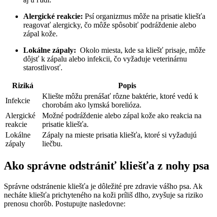
Alergické ⁤reakcie:
Psí organizmus môže na prisatie kliešťa
reagovať alergicky, čo ‌môže spôsobiť ‍podráždenie alebo
zápal⁤ kože.
Lokálne zápaly:
‍ Okolo miesta, ⁢kde sa⁣ kliešť prisaje, môže
dôjsť k zápalu ⁤alebo infekcii, čo⁢ vyžaduje veterinárnu
starostlivosť.
Riziká
Popis
Kliešte môžu prenášať rôzne baktérie, ktoré vedú k
Infekcie
chorobám ⁤ako lymská ⁣borelióza.
Alergické
Možné‍ podráždenie ⁤alebo zápal kože ako‍ reakcia na
reakcie
prisatie kliešťa.
Lokálne
Zápaly na mieste ‌prisatia kliešťa, ktoré si vyžadujú
zápaly
liečbu.
Ako správne‌ odstrániť kliešťa z nohy psa
Správne ⁣odstránenie kliešťa‌ je​ dôležité pre zdravie ⁣vášho psa. Ak
necháte kliešťa ‌prichyteného na ⁤koži príliš dlho, zvyšuje sa ‌riziko
prenosu chorôb. Postupujte nasledovne: