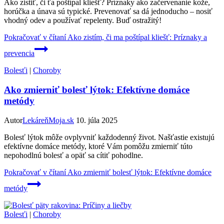
Ako zistiť, či ťa poštípal kliešť? Príznaky ako začervenanie kože,
horúčka a únava sú typické. Prevenovať sa dá jednoducho – nosiť
vhodný odev a používať repelenty. Buď ostražitý!
Pokračovať v čítaní
Ako zistím, či ma poštípal kliešť: Príznaky a
prevencia
Bolesťi
|
Choroby
Ako zmierniť bolesť lýtok: Efektívne domáce
metódy
Autor
LekáreňMoja.sk
10. júla 2025
Bolesť lýtok môže ovplyvniť každodenný život. Našťastie existujú
efektívne domáce metódy, ktoré Vám pomôžu zmierniť túto
nepohodlnú bolesť a opäť sa cítiť pohodlne.
Pokračovať v čítaní
Ako zmierniť bolesť lýtok: Efektívne domáce
metódy
Bolesťi
|
Choroby