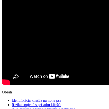
Obsah
Identifikácia kliešťa na nohe ⁤psa
Riziká spojené s prisatím ⁢kliešťa