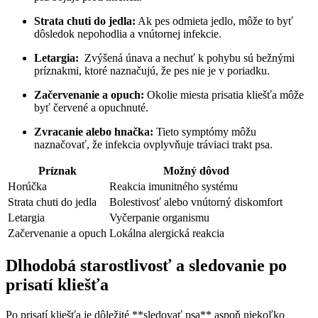
Strata chuti do jedla:
Ak pes odmieta jedlo,‌ môže to byť
⁢dôsledok nepohodlia a ⁤vnútornej infekcie.
Letargia:
‌ Zvýšená únava a ⁤nechuť k pohybu‍ sú bežnými
‍príznakmi, ktoré naznačujú,⁤ že pes ‌nie je v poriadku.
Začervenanie a opuch:
Okolie miesta prisatia kliešťa môže
⁤byť červené a opuchnuté.
Zvracanie‌ alebo hnačka:
Tieto symptómy môžu
naznačovať, že ⁣infekcia ‍ovplyvňuje tráviaci trakt psa.
Príznak
Možný​ dôvod
Horúčka
Reakcia⁢ imunitného systému
Strata ⁣chuti do jedla
Bolestivosť ‌alebo vnútorný⁣ diskomfort
Letargia
Vyčerpanie organismu
Začervenanie a opuch
Lokálna alergická reakcia
Dlhodobá starostlivosť a sledovanie po
prisatí kliešťa
Po‌ prisatí kliešťa je dôležité⁢ **sledovať psa** ⁣aspoň niekoľko