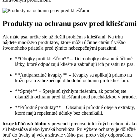
Produkty na ochranu psov pred kliešťami
​Ak máte psa, ​určite ste už riešili problém s‍ kliešťami.​ Na ⁤trhu⁣
nájdete množstvo produktov, ktoré môžu účinne chrániť vášho
štvornohého priateľa pred týmito nebezpečnými ‍parazitmi.
**Obojky proti kliešťom** – Tieto obojky obsahujú ​účinné
látky, ktoré odpudzujú kliešte a zabraňujú ich prisatiu na psa.
**Antiparazitné‌ kvapky** – Kvapky ‌sa aplikujú⁤ priamo na
kožu psa a zabezpečujú dlhodobú ochranu proti⁣ kliešťom.
**Spreje** – Spreje sú rýchlym ⁣riešením, ak​ potrebujete
okamžitú ‌ochranu pred kliešťami​ pred prechádzkou v prírode.
**Prírodné produkty** – Obsahujú prírodné oleje​ a extrakty,
ktoré ​majú repelentné účinky⁤ bez chemikálií.
hraje kľúčovú úlohu
⁣v‍ prevencii prenosu infekčných ochorení ako
sú babezióza alebo lymská borelióza. Pri výbere ochrany je​ dôležité‌
brať do úvahy aj vek ‍a ​zdravie ​vášho psa, preto vždy⁤ odporúčame