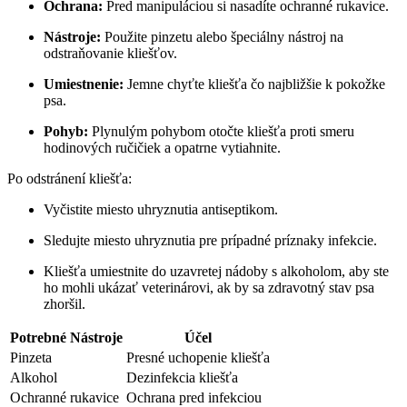
Ochrana:
Pred manipuláciou si‌ nasadíte ochranné​ rukavice.
Nástroje:
Použite‍ pinzetu⁤ alebo špeciálny‍ nástroj na
odstraňovanie​ kliešťov.
Umiestnenie:
Jemne chyťte kliešťa​ čo najbližšie ⁢k pokožke
psa.
Pohyb:
Plynulým​ pohybom otočte kliešťa proti smeru
hodinových ručičiek a opatrne‍ vytiahnite.
Po​ odstránení kliešťa:
Vyčistite ⁢miesto uhryznutia antiseptikom.
Sledujte miesto uhryznutia pre prípadné príznaky infekcie.
Kliešťa⁢ umiestnite do uzavretej nádoby s⁢ alkoholom,⁢ aby ste
ho ​mohli ukázať veterinárovi, ak by sa zdravotný stav psa
‌zhoršil.
Potrebné Nástroje
Účel
Pinzeta
Presné ⁤uchopenie kliešťa
Alkohol
Dezinfekcia ⁢kliešťa
Ochranné rukavice
Ochrana ‌pred infekciou