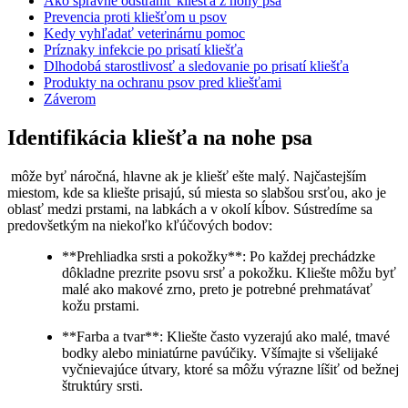
Ako správne‌ odstrániť kliešťa z nohy psa
Prevencia proti kliešťom u psov
Kedy vyhľadať veterinárnu pomoc
Príznaky infekcie po prisatí kliešťa
Dlhodobá starostlivosť a sledovanie po prisatí kliešťa
Produkty na ochranu psov pred kliešťami
Záverom
Identifikácia kliešťa na nohe ⁤psa
⁣ môže byť⁤ náročná, hlavne ak je ⁣kliešť ešte ‌malý. Najčastejším
miestom, ​kde sa kliešte‌ prisajú,‍ sú miesta so slabšou srsťou, ‍ako je⁢
oblasť medzi prstami, na labkách a⁤ v‍ okolí ⁣kĺbov. Sústredíme sa
predovšetkým na niekoľko kľúčových bodov:
**Prehliadka srsti a pokožky**: Po každej prechádzke
‍dôkladne⁣ prezrite ⁤psovu ⁤srsť ​a pokožku. Kliešte môžu ‌byť
malé ako makové zrno, preto je potrebné prehmatávať
kožu⁢ prstami.
**Farba a‍ tvar**: Kliešte⁣ často vyzerajú ako malé, tmavé
bodky alebo miniatúrne pavúčiky. Všímajte si všelijaké
vyčnievajúce útvary, ktoré sa môžu výrazne líšiť od‍ bežnej
štruktúry ⁢srsti.