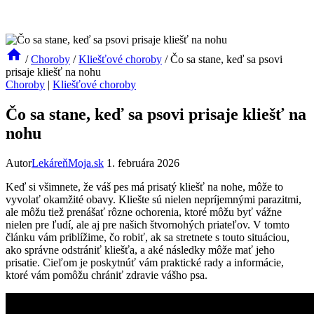
/
Choroby
/
Kliešťové choroby
/
Čo sa stane, keď sa psovi
prisaje kliešť na nohu
Choroby
|
Kliešťové choroby
Čo sa stane, keď sa psovi prisaje kliešť na
nohu
Autor
LekáreňMoja.sk
1. februára 2026
Keď si ‍všimnete, ⁣že⁤ váš pes ‌má prisatý ​kliešť na nohe, môže to⁤
vyvolať okamžité obavy. Kliešte sú nielen⁢ nepríjemnými parazitmi,
ale môžu tiež prenášať‍ rôzne ochorenia, ktoré môžu byť vážne
nielen pre ​ľudí, ale aj pre našich štvornohých priateľov. V tomto
‍článku vám priblížime, čo ​robiť, ak sa ⁤stretnete ⁤s touto situáciou,
ako ‍správne odstrániť⁤ kliešťa, a⁤ aké‍ následky môže mať jeho
prisatie. Cieľom je ‌poskytnúť vám praktické rady a informácie,
ktoré vám pomôžu chrániť ​zdravie‌ vášho psa.