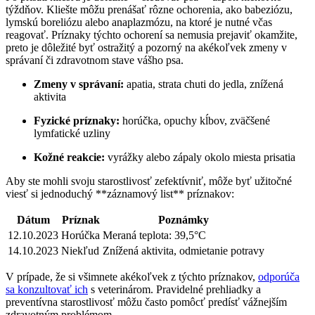
týždňov. ⁤Kliešte ​môžu prenášať rôzne​ ochorenia, ako‍ babeziózu,
lymskú‌ boreliózu‍ alebo anaplazmózu,‌ na ktoré je nutné ⁤včas
reagovať. ‌Príznaky týchto ochorení sa nemusia prejaviť okamžite,
preto je⁢ dôležité byť ostražitý ⁣a ⁣pozorný⁢ na akékoľvek zmeny v
správaní či zdravotnom stave ⁤vášho‍ psa.
Zmeny ‌v správaní:
apatia, ⁤strata ​chuti do⁣ jedla,⁣ znížená
aktivita
Fyzické príznaky:
horúčka, opuchy kĺbov, zväčšené
lymfatické⁤ uzliny
Kožné reakcie:
vyrážky⁢ alebo zápaly okolo miesta prisatia
Aby ‍ste mohli svoju starostlivosť zefektívniť,⁣ môže byť užitočné
viesť si jednoduchý ⁤**záznamový list** príznakov:
Dátum
Príznak
Poznámky
12.10.2023
Horúčka
Meraná teplota: 39,5°C
14.10.2023
Niekľud
Znížená aktivita, odmietanie ‌potravy
V⁢ prípade, že ⁢si všimnete ⁢akékoľvek z týchto ⁣príznakov,
odporúča
sa konzultovať ich
s veterinárom. Pravidelné prehliadky⁣ a
preventívna starostlivosť môžu často pomôcť predísť vážnejším
zdravotným problémom.