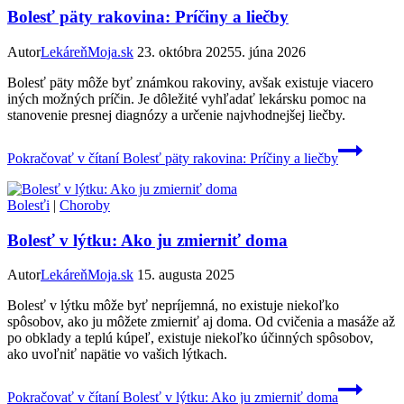
Bolesť päty rakovina: Príčiny a liečby
Autor
LekáreňMoja.sk
23. októbra 2025
5. júna 2026
Bolesť päty môže byť známkou rakoviny, avšak existuje viacero
iných možných príčin. Je dôležité vyhľadať lekársku pomoc na
stanovenie presnej diagnózy a určenie najvhodnejšej liečby.
Pokračovať v čítaní
Bolesť päty rakovina: Príčiny a liečby
Bolesťi
|
Choroby
Bolesť v lýtku: Ako ju zmierniť doma
Autor
LekáreňMoja.sk
15. augusta 2025
Bolesť v lýtku môže byť nepríjemná, no existuje niekoľko
spôsobov, ako ju môžete zmierniť aj doma. Od cvičenia a masáže až
po obklady a teplú kúpeľ, existuje niekoľko účinných spôsobov,
ako uvoľniť napätie vo vašich lýtkach.
Pokračovať v čítaní
Bolesť v lýtku: Ako ju zmierniť doma