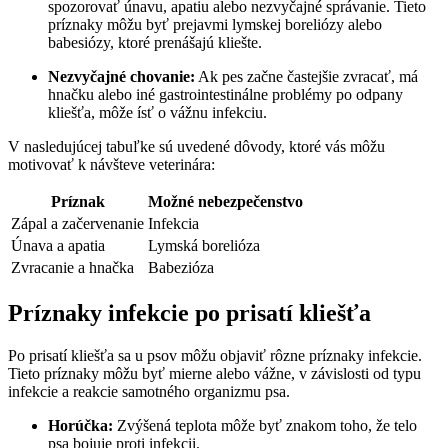
spozorovať únavu,‍ apatiu alebo nezvyčajné správanie. Tieto ​
príznaky môžu⁢ byť⁤ prejavmi lymskej ‌boreliózy alebo
babesiózy, ktoré prenášajú kliešte.
Nezvyčajné‌ chovanie:
Ak pes‌ začne častejšie zvracať, má
hnačku alebo iné gastrointestinálne​ problémy po odpany
⁣kliešťa, môže ísť⁢ o⁢ vážnu infekciu.
V nasledujúcej tabuľke sú uvedené dôvody, ktoré vás ⁣môžu
motivovať k‍ návšteve veterinára:
Príznak
Možné nebezpečenstvo
Zápal a začervenanie
Infekcia
Únava a apatia
Lymská borelióza
Zvracanie a hnačka
Babezióza
Príznaky infekcie po prisatí kliešťa
Po prisatí kliešťa sa u ⁣psov​ môžu‍ objaviť rôzne⁤ príznaky infekcie.
⁢Tieto ⁤príznaky ​môžu byť mierne alebo vážne, v závislosti od⁤ typu
infekcie a reakcie samotného organizmu psa.
Horúčka:
⁢Zvýšená teplota môže byť ‌znakom‍ toho,​ že⁣ telo
psa bojuje proti infekcii.