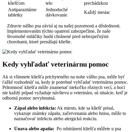
kliešťom
telo
prechádzkou
Antiparazitárne
Jednoduché
Každý mesiac
⁣tabletky
dávkovanie
Zdravie nášho psa závisí aj na našej pozornosti a dôslednosti.
Implementovaním ⁢týchto ​opatrení zabezpečíme, ⁣že ⁤naše
štvornohé miláčiky budú chránené pred nebezpečnými‌
chorobami, ktoré⁢ prenášajú kliešte.
Kedy vyhľadať veterinárnu pomoc
Ak si všimnete kliešťa prichyteného na nohe vášho psa, môže byť
ťažké rozhodnúť sa, kedy je⁢ potrebné ⁤vyhľadať veterinárnu ‍pomoc.
Prítomnosť kliešťa môže znamenať niekoľko rôznych vecí, ⁢a hoci⁣
nie každý prípad⁣ vyžaduje návštevu u veterinára, ⁤sú situácie, keď je
odborná pomoc nevyhnutná.
Zápal alebo infekcia:
Ak miesto, kde sa kliešť prisal,
vykazuje ​známky zápalu, začervenania alebo hnisu, môže to
‌naznačovať ​infekciu alebo alergickú reakciu.
Únava alebo apatia:
⁢ Po odstránení ⁢kliešťa môžete u psa‌