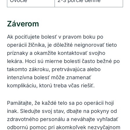
Ovocie
2-3 porcie denne
Záverom
Ak pociťujete bolesť v pravom boku po
operácii žlčníka, je dôležité neignorovať tieto
príznaky a okamžite kontaktovať svojho
lekára. Hoci sú mierne bolesti často bežné po
takomto zákroku, pretrvávajúca alebo
intenzívna bolesť môže znamenať
komplikáciu, ktorú treba včas riešiť.
Pamätajte, že každé telo sa po operácii hojí
inak. Sledujte svoj stav, dbajte na pokyny od
zdravotného personálu a neváhajte vyhľadať
odbornú pomoc pri akomkoľvek nezvyčajnom