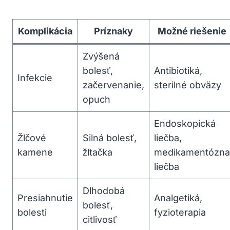
Komplikácia
Príznaky
Možné riešenie
Zvýšená
bolesť,
Antibiotiká,
Infekcie
začervenanie,
sterilné obväzy
opuch
Endoskopická
Žlčové
Silná bolesť,
liečba,
kamene
žltačka
medikamentózna
liečba
Dlhodobá
Presiahnutie
Analgetiká,
bolesť,
bolesti
fyzioterapia
citlivosť