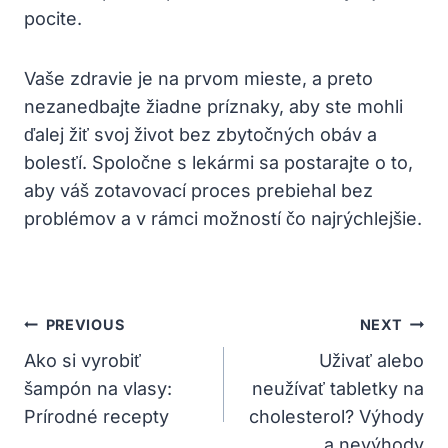
pocite.
Vaše zdravie je na prvom mieste, a preto
nezanedbajte žiadne príznaky, aby ste mohli
ďalej žiť svoj život bez zbytočných obáv a
bolesťí. Spoločne s lekármi sa postarajte o to,
aby váš zotavovací proces prebiehal bez
problémov a v rámci možností čo najrýchlejšie.
Navigácia
PREVIOUS
NEXT
V
Ako si vyrobiť
Uživať alebo
šampón na vlasy:
neužívať tabletky na
Článku
Prírodné recepty
cholesterol? Výhody
a nevýhody