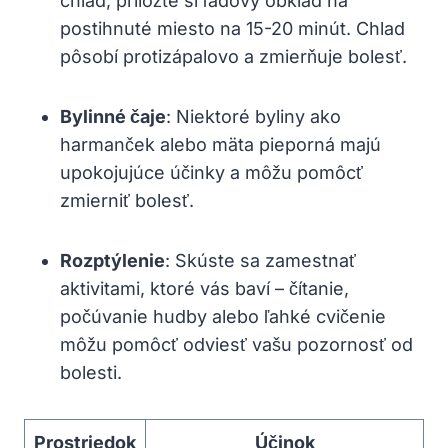
chlad, priložte si ľadový obklad na
postihnuté miesto na 15-20 minút. Chlad
pôsobí protizápalovo a zmierňuje bolesť.
Bylinné čaje
: Niektoré byliny ako
harmanček alebo mäta pieporná majú
upokojujúce účinky a môžu pomôcť
zmierniť bolesť.
Rozptýlenie
: Skúste sa zamestnať
aktivitami, ktoré vás baví – čítanie,
počúvanie hudby alebo ľahké cvičenie
môžu pomôcť odviesť vašu pozornosť od
bolesti.
Prostriedok
Účinok