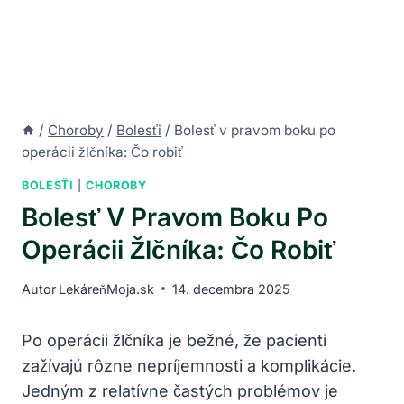
/
Choroby
/
Bolesťi
/
Bolesť v pravom boku po
operácii žlčníka: Čo robiť
BOLESŤI
|
CHOROBY
Bolesť V Pravom Boku Po
Operácii Žlčníka: Čo Robiť
Autor
LekáreňMoja.sk
14. decembra 2025
Po operácii žlčníka je bežné, že pacienti
zažívajú rôzne nepríjemnosti a komplikácie.
Jedným z relatívne častých problémov je