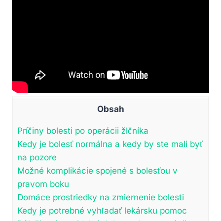
Obsah
Príčiny bolesti po operácii žlčníka
Kedy je bolesť normálna a kedy by ste mali byť
na pozore
Možné komplikácie spojené s bolesťou v
pravom boku
Domáce prostriedky na zmiernenie bolesti
Kedy je potrebné vyhľadať lekársku pomoc