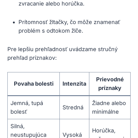
zvracanie alebo horúčka.
Prítomnosť žltačky, čo môže znamenať
problém s odtokom žlče.
Pre lepšiu prehľadnosť uvádzame stručný
prehľad príznakov:
Prievodné
Povaha bolesti
Intenzita
príznaky
Jemná, tupá
Žiadne alebo
Stredná
bolesť
minimálne
Silná,
Horúčka,
neustupujúca
Vysoká