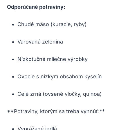
Odporúčané potraviny:
Chudé mäso (kuracie, ryby)
Varovaná zelenina
Nízkotučné mliečne výrobky
Ovocie s nízkym obsahom kyselín
Celé zrná (ovsené vločky, quinoa)
**Potraviny, ktorým sa treba vyhnúť:**
Vyprážané jedlá