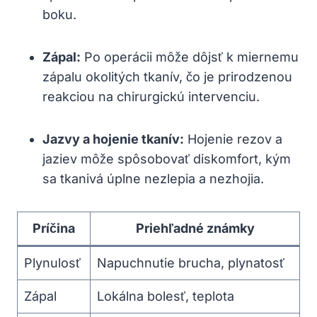
boku.
Zápal:
Po operácii môže dôjsť k miernemu
zápalu okolitých tkanív, čo je prirodzenou
reakciou na chirurgickú intervenciu.
Jazvy a hojenie tkanív:
Hojenie rezov a
jaziev môže spôsobovať diskomfort, kým
sa tkanivá úplne nezlepia a nezhojia.
Príčina
Priehľadné známky
Plynulosť
Napuchnutie brucha, plynatosť
Zápal
Lokálna bolesť, teplota