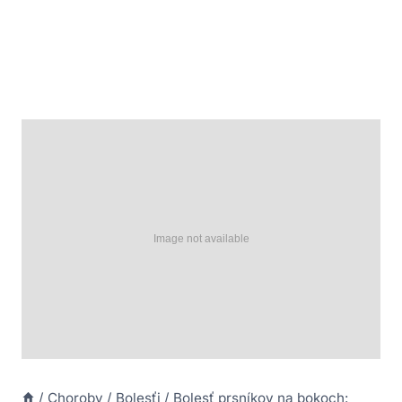
/
Choroby
/
Bolesťi
/
Bolesť prsníkov na bokoch: