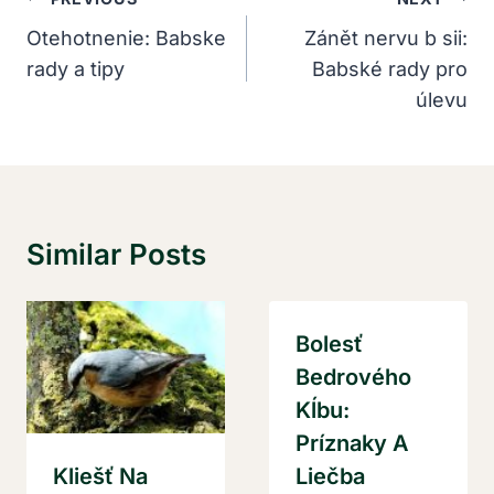
Navigácia
V
Otehotnenie: Babske
Zánět nervu b sii:
rady a tipy
Babské rady pro
Článku
úlevu
Similar Posts
Bolesť
Bedrového
Kĺbu:
Príznaky A
Kliešť Na
Liečba