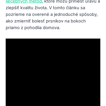
liečebných metód
, ktoré môžu priniesť úľavu a
zlepšiť kvalitu života. V tomto článku sa
pozrieme na overené a jednoduché spôsoby,
ako zmierniť bolesť prsníkov na bokoch
priamo z pohodlia domova.