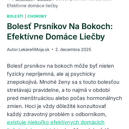
Efektívne domáce liečby
BOLESŤI
|
CHOROBY
Bolesť Prsníkov Na Bokoch:
Efektívne Domáce Liečby
Autor
LekáreňMoja.sk
2. decembra 2025
Bolesť prsníkov na bokoch môže byť nielen
fyzicky nepríjemná, ale aj psychicky
znepokojivá. Mnohé ženy sa s touto bolesťou
stretávajú pravidelne, a to najmä v období
pred menštruáciou alebo počas hormonálnych
zmien. Hoci je vždy dôležité konzultovať
každý zdravotný problém s odborníkom,
existuje niekoľko efektívnych domácich