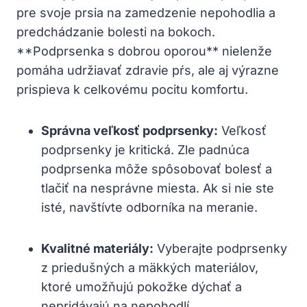
pre svoje prsia na zamedzenie nepohodlia a
predchádzanie bolesti na bokoch.
**Podprsenka s dobrou oporou** nielenže
pomáha udržiavať zdravie pŕs, ale aj výrazne
prispieva k celkovému pocitu komfortu.
Správna veľkosť podprsenky:
Veľkosť
podprsenky je kritická. Zle padnúca
podprsenka môže spôsobovať bolesť a
tlačiť na nesprávne miesta. Ak si nie ste
isté, navštívte odborníka na meranie.
Kvalitné materiály:
Vyberajte podprsenky
z priedušných a mäkkých materiálov,
ktoré umožňujú pokožke dýchať a
nepridávajú na nepohodlí.