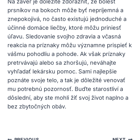
Na záver je dôležité zdôrazniť, že bolesť
prsníkov na bokoch môže byť nepríjemná a
znepokojivá, no často existujú jednoduché a
účinné domáce liečby, ktoré môžu priniesť
úľavu. Sledovanie svojho zdravia a včasná
reakcia na príznaky môžu významne prispieť k
vášmu pohodliu a pohode. Ak však príznaky
pretrvávajú alebo sa zhoršujú, neváhajte
vyhľadať lekársku pomoc. Sami najlepšie
poznáte svoje telo, a tak je dôležité venovať
mu potrebnú pozornosť. Buďte starostliví a
dôslední, aby ste mohli žiť svoj život naplno a
bez zbytočných obáv.
PREVIOUS
NEXT