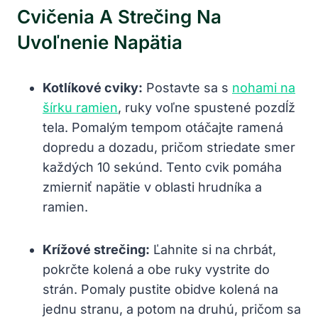
Cvičenia A Strečing Na
Uvoľnenie Napätia
Kotlíkové cviky:
Postavte sa s
nohami na
šírku ramien
, ruky voľne spustené pozdĺž
tela. Pomalým tempom otáčajte ramená
dopredu a dozadu, pričom striedate smer
každých 10 sekúnd. Tento cvik pomáha
zmierniť napätie v oblasti hrudníka a
ramien.
Krížové strečing:
Ľahnite si na chrbát,
pokrčte kolená a obe ruky vystrite do
strán. Pomaly pustite obidve kolená na
jednu stranu, a potom na druhú, pričom sa