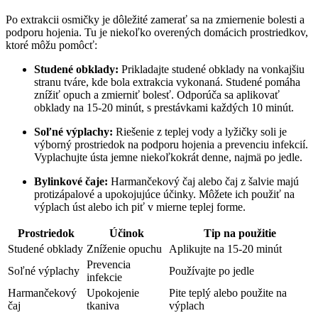
Po extrakcii osmičky je dôležité zamerať sa na zmiernenie bolesti a
podporu hojenia. Tu je niekoľko overených domácich prostriedkov,
ktoré môžu pomôcť:
Studené obklady:
Prikladajte studené obklady na vonkajšiu
stranu tváre, kde bola extrakcia vykonaná. Studené pomáha
znížiť opuch a zmierniť bolesť. Odporúča sa aplikovať
obklady na 15-20 minút, s prestávkami každých 10 minút.
Soľné výplachy:
Riešenie z teplej vody a lyžičky soli je
výborný prostriedok na podporu hojenia a prevenciu infekcií.
Vyplachujte ústa jemne niekoľkokrát denne, najmä po jedle.
Bylinkové čaje:
Harmančekový čaj alebo čaj z šalvie majú
protizápalové a upokojujúce účinky. Môžete ich použiť na
výplach úst alebo ich piť v mierne teplej forme.
Prostriedok
Účinok
Tip na použitie
Studené obklady
Zníženie opuchu
Aplikujte na 15-20 minút
Prevencia
Soľné výplachy
Používajte po jedle
infekcie
Harmančekový
Upokojenie
Pite teplý alebo použite na
čaj
tkaniva
výplach