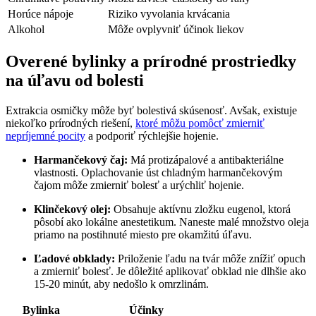
Horúce nápoje
Riziko vyvolania krvácania
Alkohol
Môže ovplyvniť účinok liekov
Overené bylinky a prírodné prostriedky
na úľavu od bolesti
Extrakcia osmičky môže byť bolestivá skúsenosť. Avšak, existuje
niekoľko prírodných riešení,
ktoré môžu pomôcť zmierniť
nepríjemné pocity
a podporiť rýchlejšie hojenie.
Harmančekový čaj:
Má protizápalové a antibakteriálne
vlastnosti. Oplachovanie úst chladným harmančekovým
čajom môže zmierniť bolesť a urýchliť hojenie.
Klinčekový olej:
Obsahuje aktívnu zložku eugenol, ktorá
pôsobí ako lokálne anestetikum. Naneste malé množstvo oleja
priamo na postihnuté miesto pre okamžitú úľavu.
Ľadové obklady:
Priloženie ľadu na tvár môže znížiť opuch
a zmierniť bolesť. Je dôležité aplikovať obklad nie dlhšie ako
15-20 minút, aby nedošlo k omrzlinám.
Bylinka
Účinky