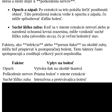
stresu a môže dôjsť k **poškodeniu nervov**.
Opuch a zápal:
Po extrakcii sa telo pokúša liečiť postihnutú
oblasť. Táto prirodzená reakcia vedie k opuchu a zápalu, čo
môže spôsobovať ďalšiu bolesť.
Suché lôžko zuba:
Keď sa v mieste extrakcie netvorí alebo je
narušená ochranná krvná zrazenina, môže vzniknúť suché
lôžko zuba (alveolitis sicca), čo je veľmi bolestivý stav.
Faktory, ako **infekcia** alebo **presun tlaku** na okolité zuby,
môžu tiež prispievať k postoperačnej bolesti. Tieto faktory často
spolupracujú a zosilňujú celkový pocit nepohodlia.
Faktor
Vplyv na bolesť
Opuch
Vytvára tlak na okolité tkanivá
Poškodenie nervov
Priama bolesť v mieste extrakcie
Suché lôžko zuba
Intenzívna a pretrvávajúca bolesť