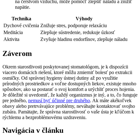
na čerstvom vzduchu, môže pomôcť zlepšiť náladu a znížiť
napätie.
Technika
Výhody
Dychové cvičenia
Znižuje stres, podporuje relaxáciu
Meditácia
Zlepšuje sústredenie, redukuje úzkosť
Aktivita
Zvyšuje hladinu endorfínov, zlepšuje náladu
Záverom
Okrem starostlivosti poskytovanej stomatológom, je k dispozícii
viacero domácich riešení, ktoré môžu zmierniť bolesť po extrakcii
osmičky. Od správnej hygieny ústnej dutiny až po využitie
prírodných prostriedkov a voľne dostupných liekov, existuje mnoho
spôsobov, ako sa postarať o svoj komfort a urýchliť proces hojenia.
Je dôležité si uvedomiť, že každý organizmus je iný, a to, čo funguje
pre jedného,
nemusí byť účinné pre druhého
. Ak máte akékoľvek
obavy alebo pretrvávajúce problémy, neváhajte kontaktovať svojho
zubára. Pamätajte, že správna starostlivosť o vaše ústa je kľúčom k
rýchlemu a bezproblémovému uzdraveniu.
Navigácia v článku