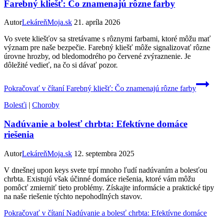
Farebný kliešť: Čo znamenajú rôzne farby
Autor
LekáreňMoja.sk
21. apríla 2026
Vo svete kliešťov sa stretávame s rôznymi farbami, ktoré môžu mať
význam pre naše bezpečie. Farebný kliešť môže signalizovať rôzne
úrovne hrozby, od bledomodrého po červené zvýraznenie. Je
dôležité vedieť, na čo si dávať pozor.
Pokračovať v čítaní
Farebný kliešť: Čo znamenajú rôzne farby
Bolesťi
|
Choroby
Nadúvanie a bolesť chrbta: Efektívne domáce
riešenia
Autor
LekáreňMoja.sk
12. septembra 2025
V dnešnej upon keys svete trpí mnoho ľudí nadúvaním a bolesťou
chrbta. Existujú však účinné domáce riešenia, ktoré vám môžu
pomôcť zmierniť tieto problémy. Získajte informácie a praktické tipy
na naše riešenie týchto nepohodlných stavov.
Pokračovať v čítaní
Nadúvanie a bolesť chrbta: Efektívne domáce