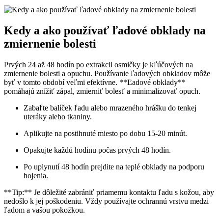
Kedy a ako používať ľadové obklady na
zmiernenie bolesti
Prvých 24 až 48 hodín po extrakcii osmičky je kľúčových na
zmiernenie bolesti a opuchu. Používanie ľadových obkladov môže
byť v tomto období veľmi efektívne. **Ľadové obklady**
pomáhajú znížiť zápal, zmierniť bolesť a minimalizovať opuch.
Zabaľte balíček ľadu alebo mrazeného hrášku do tenkej
uteráky alebo tkaniny.
Aplikujte na postihnuté miesto po dobu 15-20 minút.
Opakujte každú hodinu počas prvých 48 hodín.
Po uplynutí 48 hodín prejdite na teplé obklady na podporu
hojenia.
**Tip:** Je dôležité zabrániť priamemu kontaktu ľadu s kožou, aby
nedošlo k jej poškodeniu. Vždy používajte ochrannú vrstvu medzi
ľadom a vašou pokožkou.