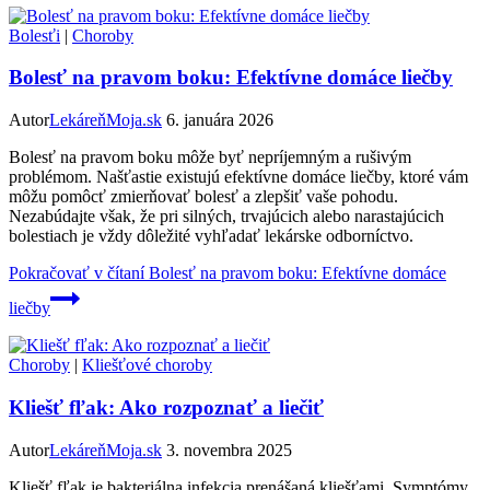
Bolesťi
|
Choroby
Bolesť na pravom boku: Efektívne domáce liečby
Autor
LekáreňMoja.sk
6. januára 2026
Bolesť na pravom boku môže byť nepríjemným a rušivým
problémom. Našťastie existujú efektívne domáce liečby, ktoré vám
môžu pomôcť zmierňovať bolesť a zlepšiť vaše pohodu.
Nezabúdajte však, že pri silných, trvajúcich alebo narastajúcich
bolestiach je vždy dôležité vyhľadať lekárske odborníctvo.
Pokračovať v čítaní
Bolesť na pravom boku: Efektívne domáce
liečby
Choroby
|
Kliešťové choroby
Kliešť fľak: Ako rozpoznať a liečiť
Autor
LekáreňMoja.sk
3. novembra 2025
Kliešť fľak je bakteriálna infekcia prenášaná kliešťami. Symptómy