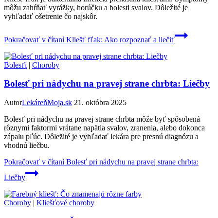
môžu zahŕňať vyrážky, horúčku a bolesti svalov. Dôležité je
vyhľadať ošetrenie čo najskôr.
Pokračovať v čítaní
Kliešť fľak: Ako rozpoznať a liečiť
Bolesťi
|
Choroby
Bolesť pri nádychu na pravej strane chrbta: Liečby
Autor
LekáreňMoja.sk
21. októbra 2025
Bolesť pri nádychu na pravej strane chrbta môže byť spôsobená
rôznymi faktormi vrátane napätia svalov, zranenia, alebo dokonca
zápalu pľúc. Dôležité je vyhľadať lekára pre presnú diagnózu a
vhodnú liečbu.
Pokračovať v čítaní
Bolesť pri nádychu na pravej strane chrbta:
Liečby
Choroby
|
Kliešťové choroby