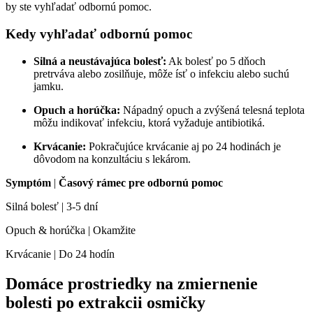
by ste vyhľadať odbornú pomoc.
Kedy vyhľadať odbornú pomoc
Silná a neustávajúca bolesť:
Ak bolesť po 5 dňoch
pretrváva alebo zosilňuje, môže ísť o infekciu alebo suchú
jamku.
Opuch a horúčka:
Nápadný opuch a zvýšená telesná teplota
môžu indikovať infekciu, ktorá vyžaduje antibiotiká.
Krvácanie:
Pokračujúce krvácanie aj po 24 hodinách je
dôvodom na konzultáciu s lekárom.
Symptóm
|
Časový rámec pre odbornú pomoc
Silná bolesť | 3-5 dní
Opuch & horúčka | Okamžite
Krvácanie | Do 24 hodín
Domáce prostriedky na zmiernenie
bolesti po extrakcii osmičky