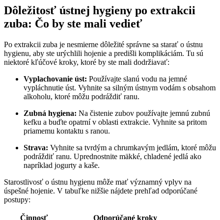
Dôležitosť ústnej hygieny po extrakcii
zuba: Čo by ste mali vedieť
Po extrakcii zuba je nesmierne dôležité správne sa starať o ústnu
hygienu, aby ste urýchlili hojenie a predišli komplikáciám. Tu sú
niektoré kľúčové kroky, ktoré by ste mali dodržiavať:
Vyplachovanie úst:
Používajte slanú vodu na jemné
vypláchnutie úst. Vyhnite sa silným ústnym vodám s obsahom
alkoholu, ktoré môžu podráždiť ranu.
Zubná hygiena:
Na čistenie zubov používajte jemnú zubnú
kefku a buďte opatrní v oblasti extrakcie. Vyhnite sa pritom
priamemu kontaktu s ranou.
Strava:
Vyhnite sa tvrdým a chrumkavým jedlám, ktoré môžu
podráždiť ranu. Uprednostnite mäkké, chladené jedlá ako
napríklad jogurty a kaše.
Starostlivosť o ústnu hygienu môže mať významný vplyv na
úspešné hojenie. V tabuľke nižšie nájdete prehľad odporúčané
postupy:
Činnosť
Odporúčané kroky