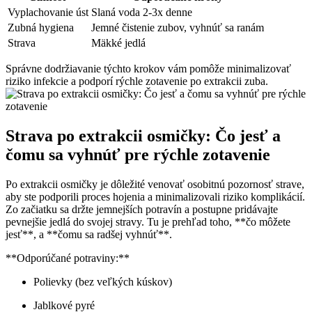
Vyplachovanie úst
Slaná voda 2-3x denne
Zubná hygiena
Jemné čistenie zubov, vyhnúť sa ranám
Strava
Mäkké jedlá
Správne dodržiavanie týchto krokov vám pomôže minimalizovať
riziko infekcie a podporí rýchle zotavenie po extrakcii zuba.
Strava po extrakcii osmičky: Čo jesť a
čomu sa vyhnúť pre rýchle zotavenie
Po extrakcii osmičky je dôležité venovať osobitnú pozornosť strave,
aby ste podporili proces hojenia a minimalizovali riziko komplikácií.
Zo začiatku sa držte jemnejších potravín a postupne pridávajte
pevnejšie jedlá do svojej stravy. Tu je prehľad toho, **čo môžete
jesť**, a **čomu sa radšej vyhnúť**.
**Odporúčané potraviny:**
Polievky (bez veľkých kúskov)
Jablkové pyré