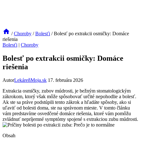
/
Choroby
/
Bolesťi
/
Bolesť po extrakcii osmičky: Domáce
riešenia
Bolesťi
|
Choroby
Bolesť po extrakcii osmičky: Domáce
riešenia
Autor
LekáreňMoja.sk
17. februára 2026
Extrakcia osmičky, zubov múdrosti, je bežným stomatologickým
zákrokom, ktorý však môže spôsobovať určité nepohodlie a bolesť.
Ak ste sa práve podstúpili tento zákrok a hľadáte spôsoby, ako si
uľaviť od bolesti doma, ste na správnom mieste. V tomto článku
vám predstavíme osvedčené domáce riešenia, ktoré vám pomôžu
zvládnuť nepríjemné symptómy spojené s extrakciou zubu múdrosti.
Obsah