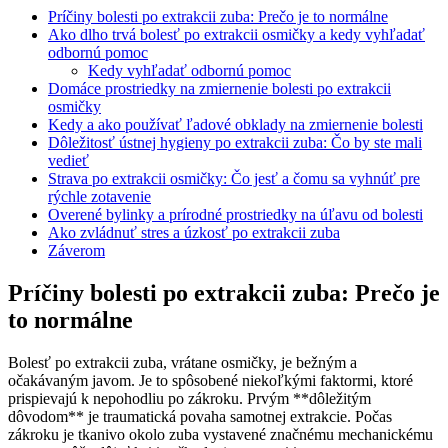
Príčiny bolesti po extrakcii zuba: Prečo je to normálne
Ako dlho trvá bolesť po extrakcii osmičky a kedy vyhľadať
odbornú pomoc
Kedy vyhľadať odbornú pomoc
Domáce prostriedky na zmiernenie bolesti po extrakcii
osmičky
Kedy a ako používať ľadové obklady na zmiernenie bolesti
Dôležitosť ústnej hygieny po extrakcii zuba: Čo by ste mali
vedieť
Strava po extrakcii osmičky: Čo jesť a čomu sa vyhnúť pre
rýchle zotavenie
Overené bylinky a prírodné prostriedky na úľavu od bolesti
Ako zvládnuť stres a úzkosť po extrakcii zuba
Záverom
Príčiny bolesti po extrakcii zuba: Prečo je
to normálne
Bolesť po extrakcii zuba, vrátane osmičky, je bežným a
očakávaným javom. Je to spôsobené niekoľkými faktormi, ktoré
prispievajú k nepohodliu po zákroku. Prvým **dôležitým
dôvodom** je traumatická povaha samotnej extrakcie. Počas
zákroku je tkanivo okolo zuba vystavené značnému mechanickému