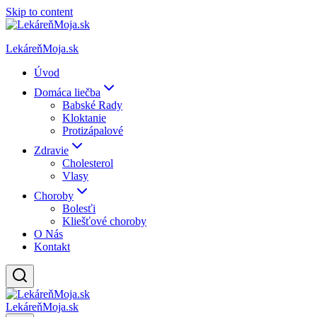
Skip to content
LekáreňMoja.sk
Úvod
Domáca liečba
Babské Rady
Kloktanie
Protizápalové
Zdravie
Cholesterol
Vlasy
Choroby
Bolesťi
Kliešťové choroby
O Nás
Kontakt
LekáreňMoja.sk