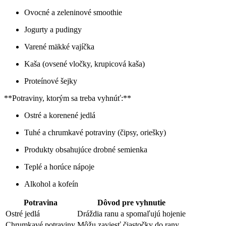
Ovocné a zeleninové smoothie
Jogurty a pudingy
Varené mäkké vajíčka
Kaša (ovsené vločky, krupicová kaša)
Proteínové šejky
**Potraviny, ktorým sa treba vyhnúť:**
Ostré a korenené jedlá
Tuhé a chrumkavé potraviny (čipsy, oriešky)
Produkty obsahujúce drobné semienka
Teplé a horúce nápoje
Alkohol a kofeín
Potravina
Dôvod pre vyhnutie
Ostré jedlá
Dráždia ranu a spomaľujú hojenie
Chrumkavé potraviny
Môžu zaviesť čiastočky do rany