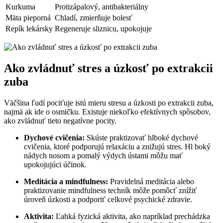
Kurkuma
Protizápalový, antibakteriálny
Mäta pieporná
Chladí, zmierňuje bolesť
Repík lekársky
Regeneruje sliznicu, upokojuje
Ako zvládnuť stres a úzkosť po extrakcii
zuba
Väčšina ľudí pociťuje istú mieru stresu a úzkosti po extrakcii zuba,
najmä ak ide o osmičku. Existuje niekoľko efektívnych spôsobov,
ako zvládnuť tieto negatívne pocity.
Dychové cvičenia:
Skúste praktizovať hlboké dychové
cvičenia, ktoré podporujú relaxáciu a znižujú stres. Hl boký
nádych nosom a pomalý výdych ústami môžu mať
upokojujúci účinok.
Meditácia a mindfulness:
Pravidelná meditácia alebo
praktizovanie mindfulness techník môže pomôcť znížiť
úroveň úzkosti a podporiť celkové psychické zdravie.
Aktivita:
Ľahká fyzická aktivita, ako napríklad prechádzka