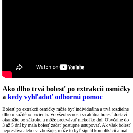
Ako dlho trvá bolesť po extrakcii osmičky
a
kedy vyhľadať odbornú pomoc
Bolesť po extrakcii osmičky môže byť individuálna a trvá rozdielne
dlho u každého pacienta. Vo všeobecnosti sa akútna bolesť dostaví
okamžite po zákroku a môže pretrvávať niekoľko dní. Obyčajne do
3 až 5 dní by mala bolesť začať postupne ustupovať. Ak však bolesť
neprestáva alebo sa zhoršuje, môže to byť signál komplikácií a mali