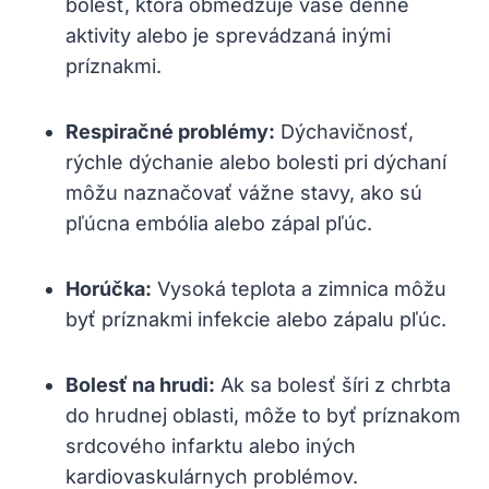
bolesť, ktorá obmedzuje vaše denné
aktivity alebo je sprevádzaná inými
príznakmi.
Respiračné problémy:
Dýchavičnosť,
rýchle dýchanie alebo bolesti pri dýchaní
môžu naznačovať vážne stavy, ako sú
pľúcna embólia alebo zápal pľúc.
Horúčka:
Vysoká teplota a zimnica môžu
byť príznakmi infekcie alebo zápalu pľúc.
Bolesť na hrudi:
Ak sa bolesť šíri z chrbta
do hrudnej oblasti, môže to byť príznakom
srdcového infarktu alebo iných
kardiovaskulárnych problémov.