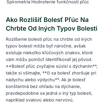
Spirometria
Hodnotenie funkčnosti pľúc
Ako Rozlíšiť Bolesť Pľúc Na
Chrbte Od Iných Typov Bolesti
Rozlíšenie bolesti pľúc na chrbte od iných
typov bolesti môže byť náročné, avšak
existuje niekoľko kľúčových znakov, ktoré
vám môžu pomôcť identifikovať jej pôvod.
**Bolesť pľúc zvyčajne súvisí s dýchaním**,
takže si všímajte, **či sa bolesť zhoršuje pri
nádychu alebo výdychu**. Ak je bolesť
konštantná bez ohľadu na dýchanie,
pravdepodobne sa jedná o iný typ bolesti,
napríklad svalovú alebo nervovú.