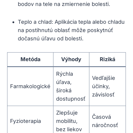
bodov na tele na zmiernenie bolesti.
Teplo a chlad: Aplikácia tepla alebo chladu
na postihnutú oblasť môže poskytnúť
dočasnú úľavu od bolesti.
Metóda
Výhody
Riziká
Rýchla
Vedľajšie
úľava,
Farmakologické
účinky,
široká
závislosť
dostupnosť
Zlepšuje
Časová
Fyzioterapia
mobilitu,
náročnosť
bez liekov