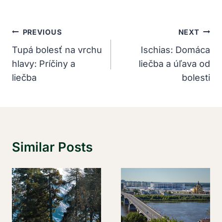
Navigácia
PREVIOUS
NEXT
V
Tupá bolesť na vrchu
Ischias: Domáca
hlavy: Príčiny a
liečba a úľava od
Článku
liečba
bolesti
Similar Posts