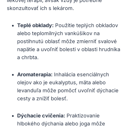
liekovej terapii, avšak vždy je potrebné
skonzultovať ich s lekárom.
Teplé obklady:
Použitie teplých obkladov
alebo teplomilných vankúšikov na
postihnutú oblasť môže zmierniť svalové
napätie a uvoľniť bolesti v oblasti hrudníka
a chrbta.
Aromaterapia:
Inhalácia esenciálnych
olejov ako je eukalyptus, mäta alebo
levanduľa môže pomôcť uvoľniť dýchacie
cesty a znížiť bolesť.
Dýchacie cvičenia:
Praktizovanie
hlbokého dýchania alebo joga môže