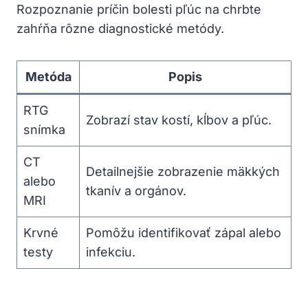
Rozpoznanie príčin bolesti pľúc na chrbte
zahŕňa rôzne diagnostické metódy.
Metóda
Popis
RTG
Zobrazí stav kostí, kĺbov a pľúc.
snímka
CT
Detailnejšie zobrazenie mäkkých
alebo
tkanív a orgánov.
MRI
Krvné
Pomôžu identifikovať zápal alebo
testy
infekciu.