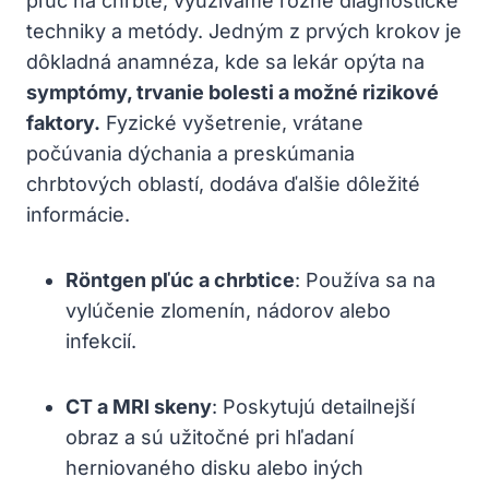
pľúc na chrbte, využívame rôzne diagnostické
techniky a metódy. Jedným z prvých krokov je
dôkladná anamnéza, kde sa lekár opýta na
symptómy, trvanie bolesti a možné rizikové
faktory.
Fyzické vyšetrenie, vrátane
počúvania dýchania a preskúmania
chrbtových oblastí, dodáva ďalšie dôležité
informácie.
Röntgen pľúc a chrbtice
: Používa sa na
vylúčenie zlomenín, nádorov alebo
infekcií.
CT a MRI skeny
: Poskytujú detailnejší
obraz a sú užitočné pri hľadaní
herniovaného disku alebo iných