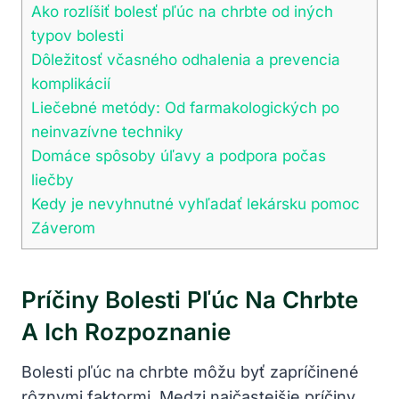
Ako rozlíšiť bolesť pľúc na chrbte od iných
typov bolesti
Dôležitosť včasného odhalenia a prevencia
komplikácií
Liečebné metódy: Od farmakologických po
neinvazívne techniky
Domáce spôsoby úľavy a podpora počas
liečby
Kedy je nevyhnutné vyhľadať lekársku pomoc
Záverom
Príčiny Bolesti Pľúc Na Chrbte
A Ich Rozpoznanie
Bolesti pľúc na chrbte môžu byť zapríčinené
rôznymi faktormi. Medzi najčastejšie príčiny