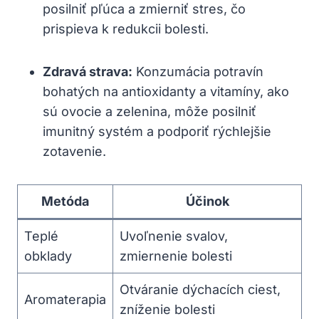
posilniť pľúca a zmierniť stres, čo
prispieva k redukcii bolesti.
Zdravá strava:
Konzumácia potravín
bohatých na antioxidanty a vitamíny, ako
sú ovocie a zelenina, môže posilniť
imunitný systém a podporiť rýchlejšie
zotavenie.
Metóda
Účinok
Teplé
Uvoľnenie svalov,
obklady
zmiernenie bolesti
Otváranie dýchacích ciest,
Aromaterapia
zníženie bolesti