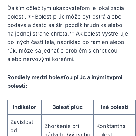
Ďalším dôležitým ukazovateľom je lokalizácia
bolesti. **Bolesť pľúc môže byť ostrá alebo
bodavá a často sa šíri pozdĺž hrudníka alebo
na jednej strane chrbta.** Ak bolesť vystreľuje
do iných častí tela, napríklad do ramien alebo
rúk, môže sa jednať o problém s chrbticou
alebo nervovými koreňmi.
Rozdiely medzi bolesťou pľúc a inými typmi
bolesti:
Indikátor
Bolesť pľúc
Iné bolesti
Závislosť
Zhoršenie pri
Konštantná
od
nádychu/výdychu
bolesť