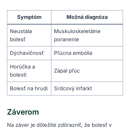
Symptóm
Možná diagnóza
Neustála
Muskuloskeletálne
bolesť
poranenie
Dýchavičnosť
Pľúcna embólia
Horúčka a
Zápal pľúc
bolesti
Bolesť na hrudi
Srdcový infarkt
Záverom
Na záver je dôležité zdôrazniť, že bolesť v