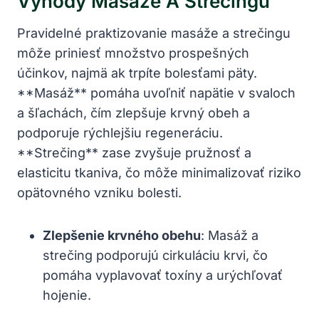
Výhody Masáže A Strečingu
Pravidelné praktizovanie masáže a strečingu
môže priniesť množstvo prospešných
účinkov, najmä ak trpíte bolesťami päty.
**Masáž** pomáha uvoľniť napätie v svaloch
a šľachách, čím zlepšuje krvný obeh a
podporuje rýchlejšiu regeneráciu.
**Strečing** zase zvyšuje pružnosť a
elasticitu tkaniva, čo môže minimalizovať riziko
opätovného vzniku bolesti.
Zlepšenie krvného obehu
: Masáž a
strečing podporujú cirkuláciu krvi, čo
pomáha vyplavovať toxíny a urýchľovať
hojenie.