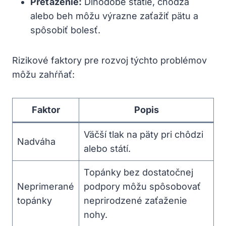
Preťaženie:
Dlhodobé státie, chôdza
alebo beh môžu výrazne zaťažiť pätu a
spôsobiť bolesť.
Rizikové faktory pre rozvoj týchto problémov
môžu zahŕňať:
Faktor
Popis
Väčší tlak na päty pri chôdzi
Nadváha
alebo státí.
Topánky bez dostatočnej
Neprimerané
podpory môžu spôsobovať
topánky
neprirodzené zaťaženie
nohy.