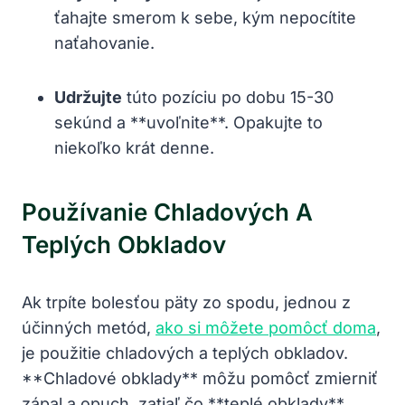
ťahajte smerom k sebe, kým nepocítite
naťahovanie.
Udržujte
túto pozíciu po dobu 15-30
sekúnd a **uvoľnite**. Opakujte to
niekoľko krát denne.
Používanie Chladových A
Teplých Obkladov
Ak trpíte bolesťou päty zo spodu, jednou z
účinných metód,
ako si môžete pomôcť doma
,
je použitie chladových a teplých obkladov.
**Chladové obklady** môžu pomôcť zmierniť
zápal a opuch, zatiaľ čo **teplé obklady**