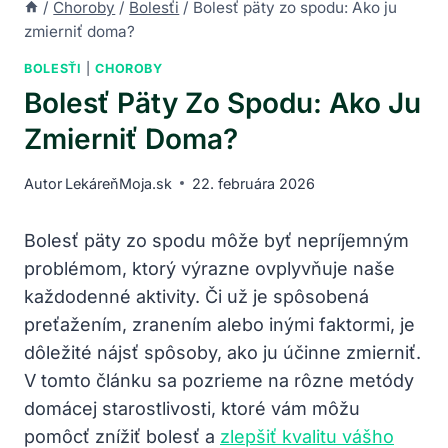
/
Choroby
/
Bolesťi
/
Bolesť päty zo spodu: Ako ju
zmierniť doma?
BOLESŤI
|
CHOROBY
Bolesť Päty Zo Spodu: Ako Ju
Zmierniť Doma?
Autor
LekáreňMoja.sk
22. februára 2026
Bolesť päty zo spodu môže byť nepríjemným
problémom, ktorý výrazne ovplyvňuje naše
každodenné aktivity. Či už je spôsobená
preťažením, zranením alebo inými faktormi, je
dôležité nájsť spôsoby, ako ju účinne zmierniť.
V tomto článku sa pozrieme na rôzne metódy
domácej starostlivosti, ktoré vám môžu
pomôcť znížiť bolesť a
zlepšiť kvalitu vášho