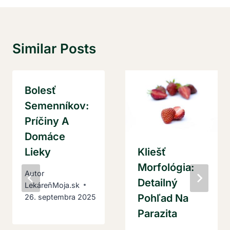
Similar Posts
Bolesť
Semenníkov:
Príčiny A
Domáce
Lieky
Kliešť
Morfológia:
Autor
Detailný
LekáreňMoja.sk
Pohľad Na
26. septembra 2025
Parazita