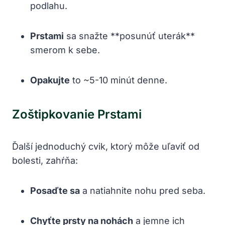
podlahu.
Prstami
sa snažte **posunúť uterák**
smerom k sebe.
Opakujte
to ~5-10 minút denne.
Zoštipkovanie Prstami
Ďalší jednoduchý cvik, ktorý môže uľaviť od
bolesti, zahŕňa:
Posaďte sa
a natiahnite nohu pred seba.
Chyťte prsty na nohách
a jemne ich