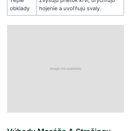
Teplé
Zvyšujú prietok krvi, urýchľujú
obklady
hojenie a uvoľňujú svaly.