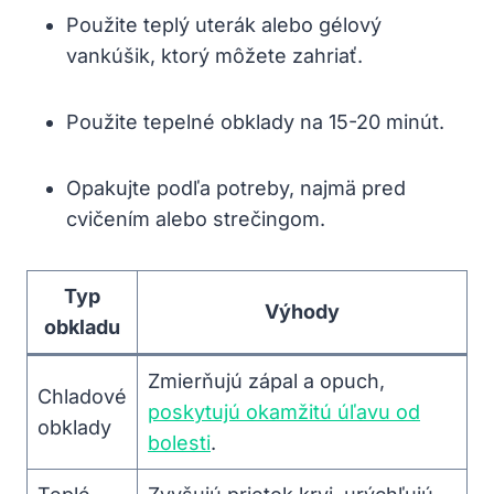
Použite teplý uterák alebo gélový
vankúšik, ktorý môžete zahriať.
Použite tepelné obklady na 15-20 minút.
Opakujte podľa potreby, najmä pred
cvičením alebo strečingom.
Typ
Výhody
obkladu
Zmierňujú zápal a opuch,
Chladové
poskytujú okamžitú úľavu od
obklady
bolesti
.