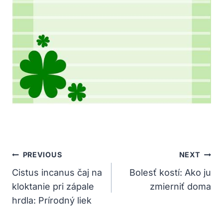
Navigácia
PREVIOUS
NEXT
V
Cistus incanus čaj na
Bolesť kostí: Ako ju
kloktanie pri zápale
zmierniť doma
Článku
hrdla: Prírodný liek