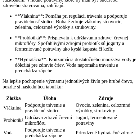
zdravého stravovania, zahŕňajú:
**Vláknina**: Pomáha pri regulácii trávenia a podporuje
pravidelnosť stolice. Bohaté zdroje vlákniny sú ovocie,
zelenina, celozrnné výrobky a strukoviny.
**Probiotiká**: Prispievajú k udržiavaniu zdravej črevnej
mikroflóry. Spoľahlivými zdrojmi probiotík sú jogurty a
fermentované potraviny ako kyslá kapusta či kefír.
**Hydratácia**: Konzumácia dostatočného množstva vody je
dôležitá pre zdravie čriev. Voda napomáha tráveniu a
predchádza zápche.
Na lepšie pochopenie významu jednotlivých živín pre hrubé črevo,
pozrite si nasledujúcu tabuľku:
Zložka
Úloha
Zdroje
Podporuje trávenie a
Ovocie, zelenina, celozrnné
Vláknina
pravidelnú stolicu
výrobky, strukoviny
Udržiava zdravú črevnú
Jogurt, fermentované
Probiotiká
mikroflóru
potraviny
Podporuje trávenie a
Voda
Prirodzené hydratačné zdroje
predchádza zápche