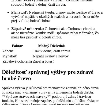
zápche, ktorá vytvára tlak v črevách, čo môže následne
spôsobiť bolesť v dolnej časti chrbta.
Plynatosť:
Nadmerná tvorba plynov môže rozširovať črevo a
vytvárať napätie v okolitých svaloch a nervoch, čo sa môže
prejaviť ako bolesť chrbta.
Zápalové ochorenia:
Ochorenia ako Crohnova choroba
alebo ulcerózna kolitída môžu spôsobiť zápal v črevách, čo
môže tiež prispieť k bolesti chrbta.
Faktor
Možný Dôsledok
Zápcha
Tlak v dolnej časti chrbta
Plynatosť
Napätie svalov a nervov
Zápalové ochorenia
Zápal a bolesť
Dôležitosť správnej výživy pre zdravé
hrubé črevo
Správna výživa je kľúčová pre zachovanie zdravia hrubého čreva,
čo môže mať významný vplyv aj na zmiernenie bolesti chrbta.
**Správne stravovacie návyky** podporujú zdravú tráviacu
funkciu, čím sa zabraňuje zápche, podráždeniu a ďalším tráviacim
ťažkostiam. Vhodné potraviny, ktoré by mali byť súčasťou