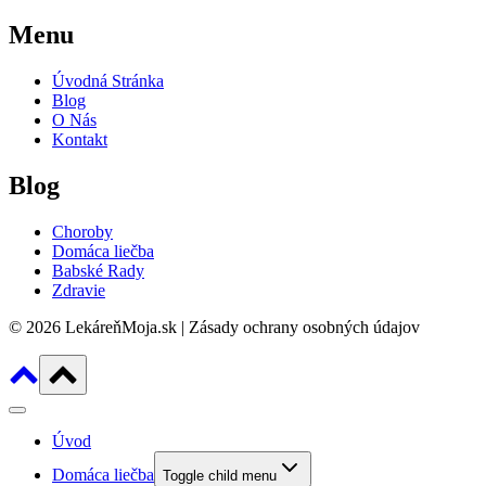
Menu
Úvodná Stránka
Blog
O Nás
Kontakt
Blog
Choroby
Domáca liečba
Babské Rady
Zdravie
© 2026 LekáreňMoja.sk | Zásady ochrany osobných údajov
Úvod
Domáca liečba
Toggle child menu