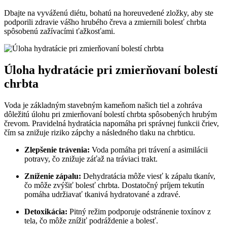
Dbajte na vyváženú diétu, bohatú na horeuvedené zložky, aby ste
podporili zdravie vášho hrubého čreva a zmiernili bolesť chrbta
spôsobenú zažívacími ťažkosťami.
Úloha hydratácie pri zmierňovaní bolestí
chrbta
Voda je základným stavebným kameňom našich tiel a zohráva
dôležitú úlohu pri zmierňovaní bolestí chrbta spôsobených hrubým
črevom. Pravidelná hydratácia napomáha pri správnej funkcii čriev,
čím sa znižuje riziko zápchy a následného tlaku na chrbticu.
Zlepšenie trávenia:
Voda pomáha pri trávení a asimilácii
potravy, čo znižuje záťaž na tráviaci trakt.
Zníženie zápalu:
Dehydratácia môže viesť k zápalu tkanív,
čo môže zvýšiť bolesť chrbta. Dostatočný príjem tekutín
pomáha udržiavať tkanivá hydratované a zdravé.
Detoxikácia:
Pitný režim podporuje odstránenie toxínov z
tela, čo môže znížiť podráždenie a bolesť.