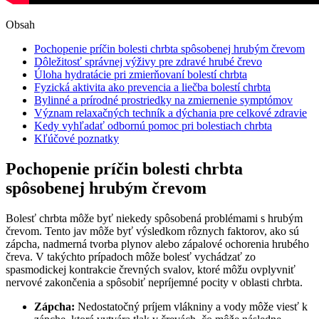
Obsah
Pochopenie príčin bolesti chrbta spôsobenej hrubým črevom
Dôležitosť správnej výživy pre zdravé hrubé črevo
Úloha hydratácie pri zmierňovaní bolestí chrbta
Fyzická aktivita ako prevencia a liečba bolestí chrbta
Bylinné a prírodné prostriedky na zmiernenie symptómov
Význam relaxačných techník a dýchania pre celkové zdravie
Kedy vyhľadať odbornú pomoc pri bolestiach chrbta
Kľúčové poznatky
Pochopenie príčin bolesti chrbta
spôsobenej hrubým črevom
Bolesť chrbta môže byť niekedy spôsobená problémami s hrubým
črevom. Tento jav môže byť výsledkom rôznych faktorov, ako sú
zápcha, nadmerná tvorba plynov alebo zápalové ochorenia hrubého
čreva. V takýchto prípadoch môže bolesť vychádzať zo
spasmodickej kontrakcie črevných svalov, ktoré môžu ovplyvniť
nervové zakončenia a spôsobiť nepríjemné pocity v oblasti chrbta.
Zápcha:
Nedostatočný príjem vlákniny a vody môže viesť k