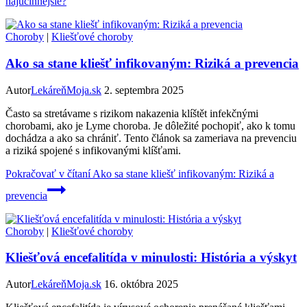
najúčinnejšie?
Choroby
|
Kliešťové choroby
Ako sa stane kliešť infikovaným: Riziká a prevencia
Autor
LekáreňMoja.sk
2. septembra 2025
Často sa stretávame s rizikom nakazenia klíštět infekčnými
chorobami, ako je Lyme choroba. Je dôležité pochopiť, ako k tomu
dochádza a ako sa chrániť. Tento článok sa zameriava na prevenciu
a riziká spojené s infikovanými klíšťami.
Pokračovať v čítaní
Ako sa stane kliešť infikovaným: Riziká a
prevencia
Choroby
|
Kliešťové choroby
Kliešťová encefalitída v minulosti: História a výskyt
Autor
LekáreňMoja.sk
16. októbra 2025