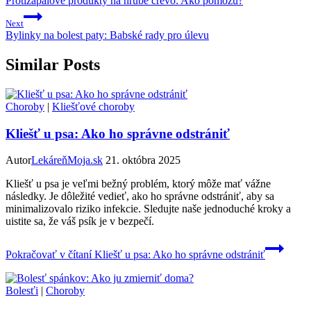
Protizápalové produkty na hrubé črevo: Ako pomôžu?
Next
Bylinky na bolest paty: Babské rady pro úlevu
Similar Posts
Choroby
|
Kliešťové choroby
Kliešť u psa: Ako ho správne odstrániť
Autor
LekáreňMoja.sk
21. októbra 2025
Kliešť u psa je veľmi bežný problém, ktorý môže mať vážne
následky. Je dôležité vedieť, ako ho správne odstrániť, aby sa
minimalizovalo riziko infekcie. Sledujte naše jednoduché kroky a
uistite sa, že váš psík je v bezpečí.
Pokračovať v čítaní
Kliešť u psa: Ako ho správne odstrániť
Bolesťi
|
Choroby