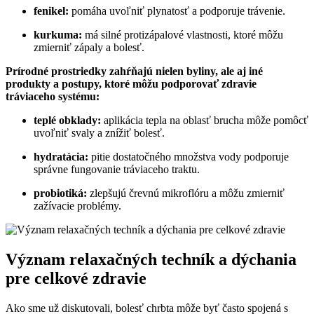
fenikel:
pomáha uvoľniť plynatosť a podporuje trávenie.
kurkuma:
má silné protizápalové vlastnosti, ktoré môžu
zmierniť zápaly a bolesť.
Prírodné prostriedky zahŕňajú nielen byliny, ale aj iné
produkty a postupy, ktoré môžu podporovať zdravie
tráviaceho systému:
teplé obklady:
aplikácia tepla na oblasť brucha môže pomôcť
uvoľniť svaly a znížiť bolesť.
hydratácia:
pitie dostatočného množstva vody podporuje
správne fungovanie tráviaceho traktu.
probiotiká:
zlepšujú črevnú mikroflóru a môžu zmierniť
zažívacie problémy.
Význam relaxačných techník a dýchania
pre celkové zdravie
Ako sme už diskutovali, bolesť chrbta môže byť často spojená s