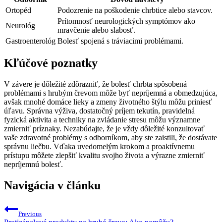
Ortopéd
Podozrenie na poškodenie chrbtice alebo stavcov.
Prítomnosť neurologických symptómov ako
Neurológ
mravčenie alebo slabosť.
Gastroenterológ
Bolesť spojená s tráviacimi problémami.
Kľúčové poznatky
V závere je dôležité zdôrazniť, že bolesť chrbta spôsobená
problémami s hrubým črevom môže byť nepríjemná a obmedzujúca,
avšak mnohé domáce lieky a zmeny životného štýlu môžu priniesť
úľavu. Správna výživa, dostatočný príjem tekutín, pravidelná
fyzická aktivita a techniky na zvládanie stresu môžu významne
zmierniť príznaky. Nezabúdajte, že je vždy dôležité konzultovať
vaše zdravotné problémy s odborníkom, aby ste zaistili, že dostávate
správnu liečbu. Vďaka uvedomelým krokom a proaktívnemu
prístupu môžete zlepšiť kvalitu svojho života a výrazne zmierniť
nepríjemnú bolesť.
Navigácia v článku
Previous