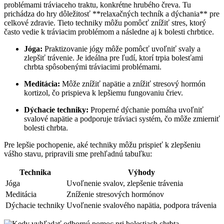
problémami tráviaceho traktu, konkrétne hrubého čreva. Tu
prichádza do hry dôležitosť **relaxačných techník a dýchania** pre
celkové zdravie. Tieto techniky môžu pomôcť znížiť stres, ktorý
často vedie k tráviacim problémom a následne aj k bolesti chrbtice.
Jóga:
Praktizovanie jógy môže pomôcť uvoľniť svaly a
zlepšiť trávenie. Je ideálna pre ľudí, ktorí trpia bolesťami
chrbta spôsobenými tráviacimi problémami.
Meditácia:
Môže znížiť napätie a znížiť stresový hormón
kortizol, čo prispieva k lepšiemu fungovaniu čriev.
Dýchacie techniky:
Properné dýchanie pomáha uvoľniť
svalové napätie a podporuje tráviaci systém, čo môže zmierniť
bolesti chrbta.
Pre lepšie pochopenie, aké techniky môžu prispieť k zlepšeniu
vášho stavu, pripravili sme prehľadnú tabuľku:
Technika
Výhody
Jóga
Uvoľnenie svalov, zlepšenie trávenia
Meditácia
Zníženie stresových hormónov
Dýchacie techniky
Uvoľnenie svalového napätia, podpora trávenia