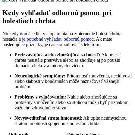
Kedy vyhľadať odbornú pomoc pri
bolestiach chrbta
Niekedy domáce lieky a opatrenia na zmiernenie bolesti chrbta
nestačia a
je potrebné vyhľadať odbornú pomoc
. Ak máte
nasledujúce príznaky, je čas konzultovať s lekárom:
Pretrvávajúca alebo zhoršujúca sa bolesť:
Ak bolesť
chrbta neustále pretrváva alebo sa zhoršuje aj po použití
domácich liekov a miernych cvičení.
Neurologické symptómy:
Prítomnosť mravčenia, necitlivosti
alebo slabosti v končatinách môže naznačovať vážnejší
problém.
Problémy s vylučovaním:
Náhle alebo zhoršujúce sa
problémy s močením alebo so stolicou môžu byť príznakom
vážneho zdravotného stavu.
Nevysvetliteľná strata hmotnosti:
Ak trpíte neúmyselnou
stratou hmotnosti spojenou s bolesťou chrbta.
Odborník
Dôvod návštevy