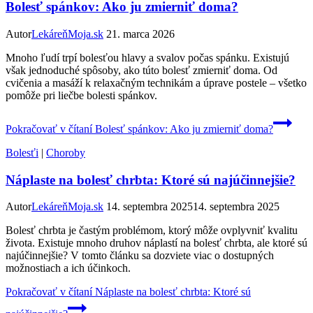
Bolesť spánkov: Ako ju zmierniť doma?
Autor
LekáreňMoja.sk
21. marca 2026
Mnoho ľudí trpí bolesťou hlavy a svalov počas spánku. Existujú
však jednoduché spôsoby, ako túto bolesť zmierniť doma. Od
cvičenia a masáží k relaxačným technikám a úprave postele – všetko
pomôže pri liečbe bolesti spánkov.
Pokračovať v čítaní
Bolesť spánkov: Ako ju zmierniť doma?
Bolesťi
|
Choroby
Náplaste na bolesť chrbta: Ktoré sú najúčinnejšie?
Autor
LekáreňMoja.sk
14. septembra 2025
14. septembra 2025
Bolesť chrbta je častým problémom, ktorý môže ovplyvniť kvalitu
života. Existuje mnoho druhov náplastí na bolesť chrbta, ale ktoré sú
najúčinnejšie? V tomto článku sa dozviete viac o dostupných
možnostiach a ich účinkoch.
Pokračovať v čítaní
Náplaste na bolesť chrbta: Ktoré sú