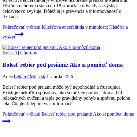
Kliešťová encefalitída je vírusové ochorenie prenášané kliešťami.
História ochorenia siaha do 18.storočia a odvtedy sa výskyt
celosvetovo zvyšuje. Dôležitá je prevencia a informovanosť o
rizikách.
Pokračovať v čítaní
Kliešťová encefalitída v minulosti: História a
výskyt
Bolesťi
|
Choroby
Bolesť rebier pod prsiami: Ako si pomôcť doma
Autor
LekáreňMoja.sk
1. apríla 2026
Bolesť rebier pod prsiami môže byť nepohodlná a frustrujúca.
Existuje niekoľko spôsobov, ako si môžete pomôcť doma. Od
relaxačných cvičení a tepla po pravidelný pohyb a správnu polohu
tela. Čítajte ďalej pre viac informácií.
Pokračovať v čítaní
Bolesť rebier pod prsiami: Ako si pomôcť doma