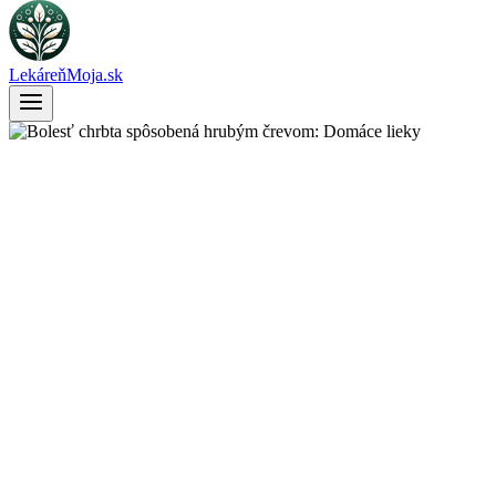
LekáreňMoja.sk