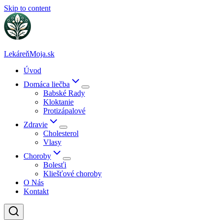
Skip to content
LekáreňMoja.sk
Úvod
Domáca liečba
Babské Rady
Kloktanie
Protizápalové
Zdravie
Cholesterol
Vlasy
Choroby
Bolesťi
Kliešťové choroby
O Nás
Kontakt