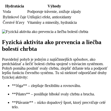
Hydratácia
Výhody
Voda
Podporuje trávenie, znižuje zápaly
Bylinkové čaje
Utišujúci efekt, antioxidanty
Čerstvé šťavy
Vitamíny a minerály, hydratácia
Fyzická aktivita ako prevencia a liečba
bolestí chrbta
Pravidelný pohyb je jedným z najúčinnejších spôsobov, ako
predchádzať a liečiť bolesti chrbta spojené s tráviacim systémom.
Pohyb pomáha posilniť svaly chrbta, zlepšiť držanie tela a podporiť
lepšiu funkciu črevného systému. Tu sú niektoré odporúčané druhy
fyzickej aktivity:
**Jóga** – zlepšuje flexibilitu a rovnováhu.
**Pilates** – posilňuje hlboké svaly chrbta a brucha.
**Plávanie** – nízko dopadový šport, ktorý precvičuje celé
telo.