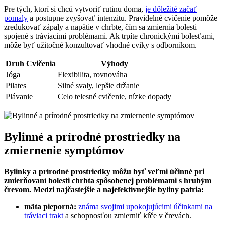
Pre tých, ktorí si chcú vytvoriť rutinu doma,
je dôležité začať
pomaly
a postupne zvyšovať intenzitu. Pravidelné cvičenie pomôže
zredukovať zápaly a napätie v chrbte, čím sa zmiernia bolesti
spojené s tráviacimi problémami. Ak trpíte chronickými bolesťami,
môže byť užitočné konzultovať vhodné cviky s odborníkom.
Druh Cvičenia
Výhody
Jóga
Flexibilita, rovnováha
Pilates
Silné svaly, lepšie držanie
Plávanie
Celo telesné cvičenie, nízke dopady
Bylinné a prírodné prostriedky na
zmiernenie symptómov
Bylinky a prírodné prostriedky môžu byť veľmi účinné pri
zmierňovaní bolesti chrbta spôsobenej problémami s hrubým
črevom. Medzi najčastejšie a najefektívnejšie byliny patria:
mäta pieporná:
známa svojimi upokojujúcimi účinkami na
tráviaci trakt
a schopnosťou zmierniť kŕče v črevách.