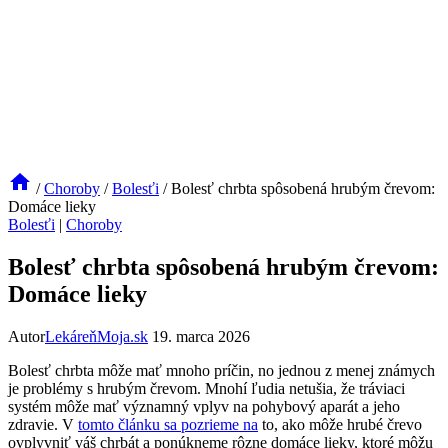
/
Choroby
/
Bolesťi
/
Bolesť chrbta spôsobená hrubým črevom:
Domáce lieky
Bolesťi
|
Choroby
Bolesť chrbta spôsobená hrubým črevom:
Domáce lieky
Autor
LekáreňMoja.sk
19. marca 2026
Bolesť chrbta môže mať mnoho príčin, no jednou z menej známych
je problémy s hrubým črevom. Mnohí ľudia netušia, že tráviaci
systém môže mať významný vplyv na pohybový aparát a jeho
zdravie. V
tomto článku sa pozrieme na
to, ako môže hrubé črevo
ovplyvniť váš chrbát a ponúkneme rôzne domáce lieky, ktoré môžu