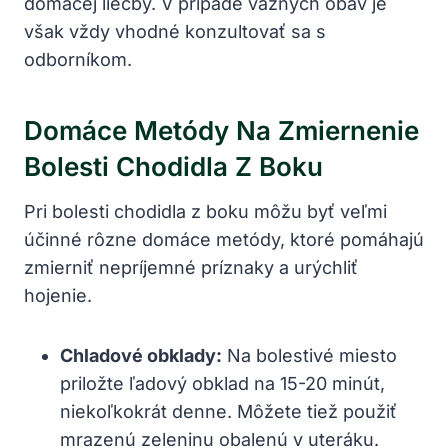
domácej liečby. V prípade vážnych obáv je
však vždy vhodné konzultovať sa s
odborníkom.
Domáce Metódy Na Zmiernenie
Bolesti Chodidla Z Boku
Pri bolesti chodidla z boku môžu byť veľmi
účinné rôzne domáce metódy, ktoré pomáhajú
zmierniť nepríjemné príznaky a urýchliť
hojenie.
Chladové obklady:
Na bolestivé miesto
priložte ľadový obklad na 15-20 minút,
niekoľkokrát denne. Môžete tiež použiť
mrazenú zeleninu obalenú v uteráku.