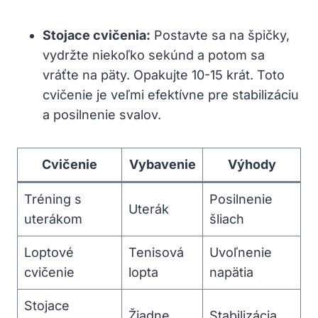
Stojace cvičenia:
Postavte sa na špičky,
vydržte niekoľko sekúnd a potom sa
vráťte na päty. Opakujte 10-15 krát. Toto
cvičenie je veľmi efektívne pre stabilizáciu
a posilnenie svalov.
Cvičenie
Vybavenie
Výhody
Tréning s
Posilnenie
Uterák
uterákom
šliach
Loptové
Tenisová
Uvoľnenie
cvičenie
lopta
napätia
Stojace
Žiadne
Stabilizácia