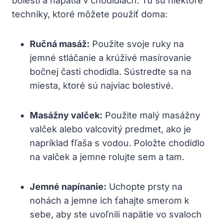
bolesti a napätia v chodidlách. Tu sú niektoré
techniky, ktoré môžete použiť doma:
Ručná masáž:
Použite svoje ruky na
jemné stláčanie a krúživé masírovanie
bočnej časti chodidla. Sústredte sa na
miesta, ktoré sú najviac bolestivé.
Masážny valček:
Použite malý masážny
valček alebo valcovitý predmet, ako je
napríklad fľaša s vodou. Položte chodidlo
na valček a jemne rolujte sem a tam.
Jemné napínanie:
Uchopte prsty na
nohách a jemne ich ťahajte smerom k
sebe, aby ste uvoľnili napätie vo svaloch