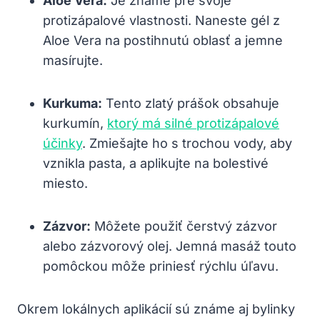
Aloe Vera:
Je známe pre svoje
protizápalové vlastnosti. Naneste gél z
Aloe Vera na postihnutú oblasť a jemne
masírujte.
Kurkuma:
Tento zlatý prášok obsahuje
kurkumín,
ktorý má silné protizápalové
účinky
. Zmiešajte ho s trochou vody, aby
vznikla pasta, a aplikujte na bolestivé
miesto.
Zázvor:
Môžete použiť čerstvý zázvor
alebo zázvorový olej. Jemná masáž touto
pomôckou môže priniesť rýchlu úľavu.
Okrem lokálnych aplikácií sú známe aj bylinky