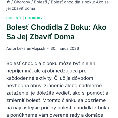
/
Choroby
/
Bolesťi
/
Bolesť chodidla z boku: Ako sa
jej zbaviť doma
BOLESŤI
|
CHOROBY
Bolesť Chodidla Z Boku: Ako
Sa Jej Zbaviť Doma
Autor
LekáreňMoja.sk
30. marca 2026
Bolesť chodidla z boku môže byť nielen
nepríjemná, ale aj obmedzujúca pre
každodenné aktivity. Či už je dôvodom
nevhodná obuv, zranenie alebo nadmerné
zaťaženie, je dôležité vedieť, ako si pomôcť a
zmierniť bolesť. V tomto článku sa pozrieme
na najčastejšie príčiny bolesti chodidla z boku
a ponúkneme vám overené rady a domáce