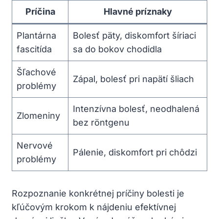
Príčina
Hlavné príznaky
Plantárna
Bolesť päty, diskomfort šíriaci
fascitída
sa do bokov chodidla
Šľachové
Zápal, bolesť pri napätí šliach
problémy
Intenzívna bolesť, neodhalená
Zlomeniny
bez röntgenu
Nervové
Pálenie, diskomfort pri chôdzi
problémy
Rozpoznanie konkrétnej príčiny bolesti je
kľúčovým krokom k nájdeniu efektívnej