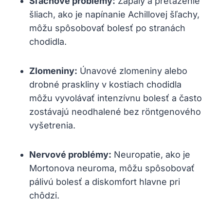
Šľachové problémy:
Zápaly a preťaženie
šliach, ako je napínanie Achillovej šľachy,
môžu spôsobovať bolesť po stranách
chodidla.
Zlomeniny:
Únavové zlomeniny alebo
drobné praskliny v kostiach chodidla
môžu vyvolávať intenzívnu bolesť a často
zostávajú neodhalené bez röntgenového
vyšetrenia.
Nervové problémy:
Neuropatie, ako je
Mortonova neuroma, môžu spôsobovať
pálivú bolesť a diskomfort hlavne pri
chôdzi.