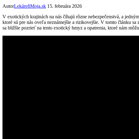
Autor
LekáreňMoja.sk
15. februára 2026
V exotických ‍krajinách na nás číhajú rôzne ⁢nebezpečenstvá, a jedným z ‌
ktoré sú pre ⁢nás oveľa neznámejšie a ⁤rizikovejšie. V ‍tomto⁢ článku sa 
sa bližšie pozrieť ⁤na⁢ tento ‍exotický hmyz a opatrenia, ktoré nám