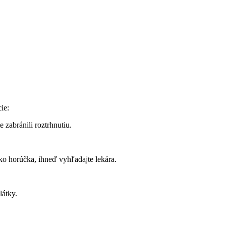
cie:
 zabránili roztrhnutiu.
ako horúčka, ihneď vyhľadajte lekára.
látky.