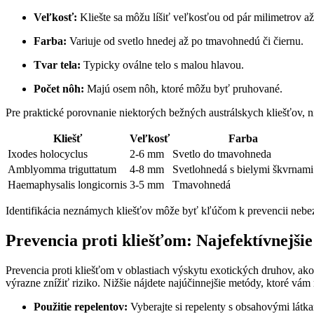
Veľkosť:
Kliešte sa môžu líšiť veľkosťou od ​pár ​milimetrov ⁣až
Farba:
⁣Variuje od svetlo hnedej až po tmavohnedú či čiernu.
Tvar tela:
​Typicky oválne ‍telo s malou hlavou.
Počet nôh:
Majú ⁣osem nôh, ktoré môžu byť pruhované.
Pre praktické ‍porovnanie⁢ niektorých bežných austrálskych kliešťov, 
Kliešť
Veľkosť
Farba
Ixodes holocyclus
2-6 ‍mm
Svetlo do tmavohneda
Amblyomma triguttatum
4-8 mm
Svetlohnedá s bielymi škvrnami
Haemaphysalis longicornis
3-5 ​mm
Tmavohnedá
Identifikácia neznámych kliešťov môže byť kľúčom k prevencii nebezpe
Prevencia proti kliešťom: Najefektívnejši
Prevencia proti kliešťom v ‌oblastiach výskytu exotických druhov, ako 
výrazne ‌znížiť riziko. Nižšie nájdete najúčinnejšie metódy, ktoré ⁤vá
Použitie repelentov:
Vyberajte si repelenty ⁣s obsahovými látka