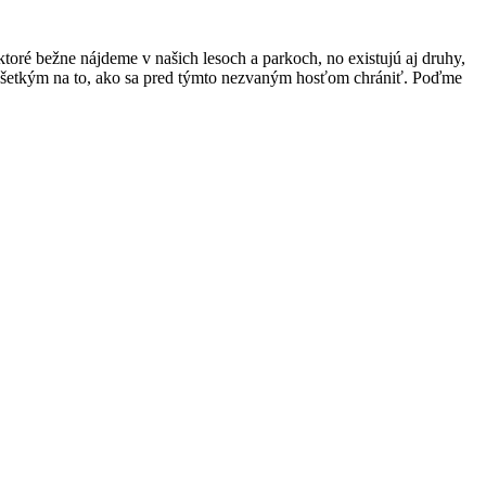
toré bežne nájdeme v našich lesoch ‌a​ parkoch,⁢ no⁣ existujú aj druhy,⁤
edovšetkým ‍na to, ako ⁣sa pred⁣ týmto nezvaným hosťom⁣ chrániť. Poďme ​