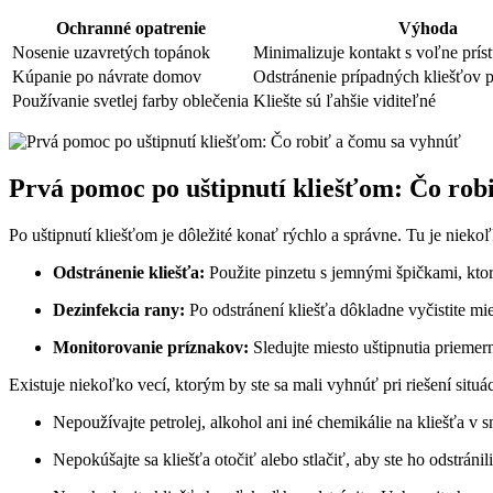
Ochranné ⁣opatrenie
Výhoda
Nosenie ‌uzavretých topánok
Minimalizuje kontakt⁤ s‌ voľne‌ pr
Kúpanie po návrate domov
Odstránenie prípadných ‍kliešťov 
Používanie svetlej farby oblečenia
Kliešte sú​ ľahšie⁢ viditeľné
Prvá pomoc po‌ uštipnutí kliešťom: ‌Čo rob
Po ⁢uštipnutí kliešťom⁤ je dôležité konať rýchlo a správne.‌ Tu je niekoľk
Odstránenie kliešťa:
Použite ⁣pinzetu s jemnými špičkami, ktor
Dezinfekcia rany:
⁤Po odstránení kliešťa dôkladne vyčistite mi
Monitorovanie ⁣príznakov:
⁤Sledujte miesto⁣ uštipnutia prieme
Existuje niekoľko vecí, ⁢ktorým by ste sa⁣ mali ⁤vyhnúť pri riešení situác
Nepoužívajte petrolej, alkohol ani iné⁢ chemikálie na ​kliešťa v‌ 
Nepokúšajte sa kliešťa otočiť alebo stlačiť, aby ste ho odstránili,