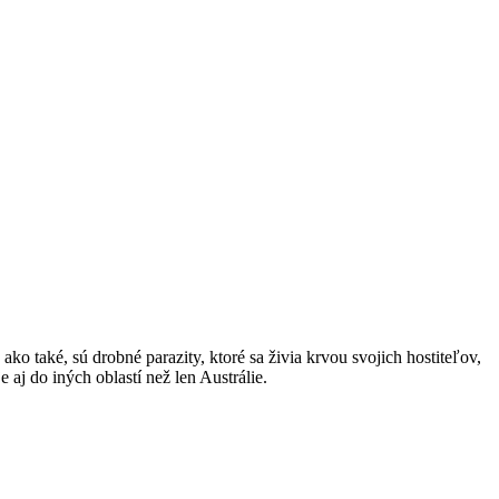
ko také, sú⁤ drobné parazity, ktoré ‍sa⁣ živia ⁣krvou svojich hostiteľov,
aj ⁢do iných oblastí než len Austrálie.