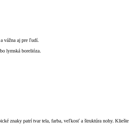
 vážna‌ aj pre‍ ľudí.
lebo lymská borelióza.
pické znaky patrí tvar tela, farba, veľkosť a štruktúra nohy.‍ Kliešte‍