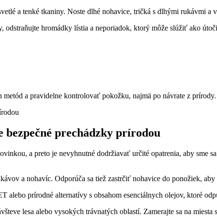
 svetlé a tenké tkaniny. Noste ​dlhé ‌nohavice, tričká s dlhými rukávmi a
y, odstraňujte hromádky lístia a neporiadok, ktorý môže slúžiť ako ⁣útoči
tód a⁤ pravidelne kontrolovať pokožku, najmä po návrate z prírody.
re bezpečné prechádzky prírodou
vinkou, a preto je‍ nevyhnutné ‍dodržiavať ⁤určité opatrenia, aby ‍sme
ávov a​ nohavíc. Odporúča sa tiež zastrčiť ⁤nohavice ​do ponožiek, aby⁣ s
T ⁣alebo prírodné alternatívy s obsahom​ esenciálnych olejov, ktoré ‌odpu
ávšteve lesa alebo vysokých trávnatých​ oblastí. Zamerajte sa na ‍miesta⁤