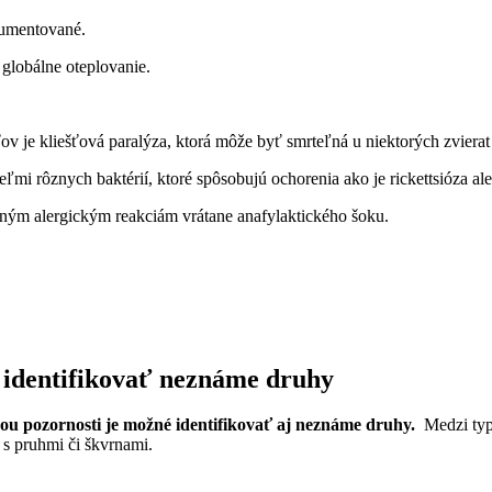
kumentované.
 globálne oteplovanie.
je kliešťová paralýza, ktorá môže byť ⁣smrteľná u‍ niektorých ‌zvierat a
teľmi rôznych baktérií, ktoré⁣ spôsobujú ochorenia ako​ je rickettsióza a
ným‍ alergickým reakciám vrátane ⁤anafylaktického šoku.
 ⁢identifikovať neznáme druhy
ou pozornosti je možné identifikovať aj neznáme⁤ druhy.
⁣ Medzi ⁢ty
 s ⁣pruhmi či škvrnami.