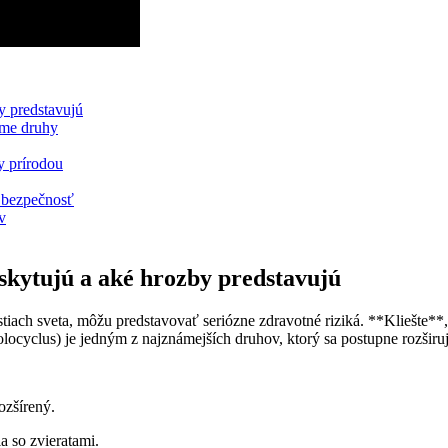
y predstavujú
áme druhy
y prírodou
u bezpečnosť
v
skytujú a aké hrozby predstavujú
tiach sveta, ⁤môžu predstavovať‌ seriózne zdravotné riziká. ‌**Kliešte**, a
cyclus) ⁢je jedným z najznámejších druhov, ktorý ​sa postupne rozširuje‍ 
rozšírený.
a so zvieratami.