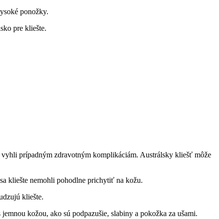
 vysoké ponožky.
sko pre kliešte.
 sa vyhli prípadným‌ zdravotným komplikáciám. Austrálsky kliešť‌ môže
a kliešte ⁣nemohli pohodlne ⁣prichytiť⁢ na kožu.
dzujú‌ kliešte.
 s jemnou​ kožou, ako sú⁣ podpazušie, slabiny a pokožka‌ za ‍ušami.