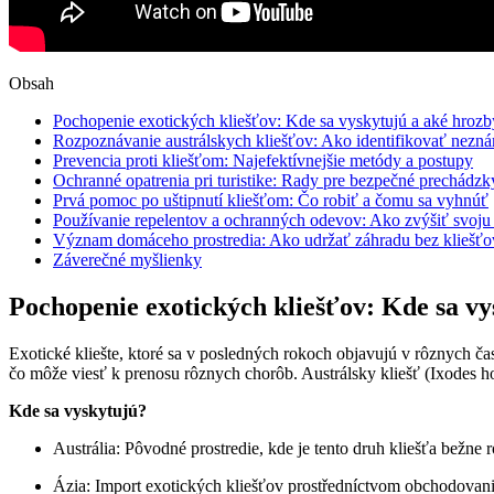
Obsah
Pochopenie exotických kliešťov: Kde sa vyskytujú a aké hrozb
Rozpoznávanie austrálskych kliešťov: Ako ⁢identifikovať nezn
Prevencia proti kliešťom: Najefektívnejšie metódy a postupy
Ochranné opatrenia pri turistike:‌ Rady pre bezpečné prechádzk
Prvá pomoc po‌ uštipnutí kliešťom: ‌Čo robiť a čomu sa ​vyhnúť
Používanie‌ repelentov a ochranných odevov: ⁣Ako zvýšiť ‍svoj
Význam domáceho prostredia: Ako udržať záhradu bez ​kliešťo
Záverečné myšlienky
Pochopenie exotických kliešťov: Kde sa vy
Exotické kliešte, ktoré⁢ sa ⁤v posledných⁤ rokoch objavujú⁣ v rôznych čas
čo môže viesť k prenosu rôznych chorôb. Austrálsky kliešť (Ixodes ⁤holo
Kde sa ⁤vyskytujú?
Austrália: Pôvodné ‍prostredie, kde je tento⁤ druh kliešťa bežne 
Ázia: Import exotických‌ kliešťov prostředníctvom obchodovani