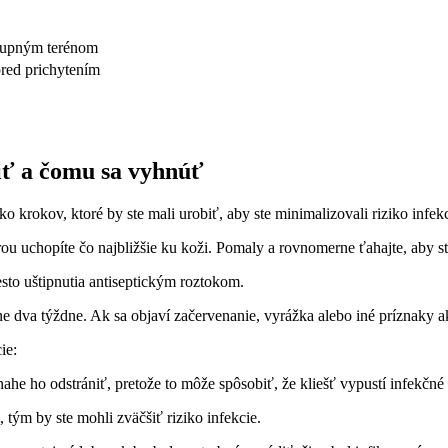
ístupným terénom
pred prichytením
iť a čomu sa ​vyhnúť
o⁢ krokov, ktoré ‌by‌ ste mali urobiť, aby ste⁢ minimalizovali ‌riziko infek
ou uchopíte čo najbližšie ku koži. Pomaly a rovnomerne ťahajte, aby ste
esto uštipnutia antiseptickým roztokom.
rne dva týždne. Ak sa objaví začervenanie, ‌vyrážka alebo iné‌ príznaky 
ie:
snahe ho odstrániť, pretože to môže spôsobiť, že kliešť vypustí‍ infekčné​ 
 tým by‌ ste mohli⁢ zväčšiť riziko infekcie.