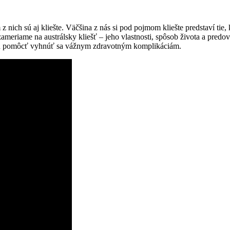
nich‍ sú aj kliešte. Väčšina z nás​ si pod pojmom kliešte predstaví‌ tie, k
⁣zameriame na‍ austrálsky kliešť –‍ jeho vlastnosti, spôsob ⁢života ‍a ​pr
 môžu pomôcť vyhnúť sa vážnym zdravotným komplikáciám.