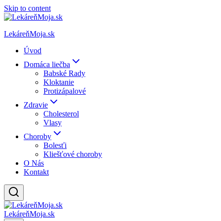
Skip to content
LekáreňMoja.sk
Úvod
Domáca liečba
Babské Rady
Kloktanie
Protizápalové
Zdravie
Cholesterol
Vlasy
Choroby
Bolesťi
Kliešťové choroby
O Nás
Kontakt
LekáreňMoja.sk