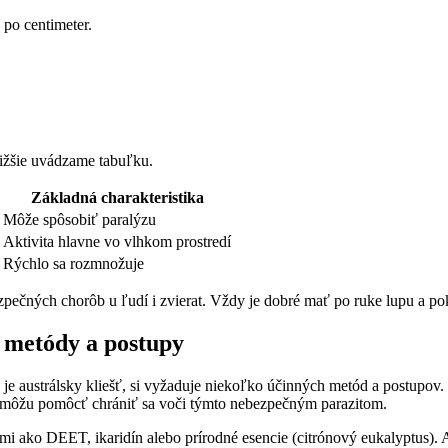
 po ‌centimeter.
nižšie uvádzame⁣ tabuľku.
Základná charakteristika
Môže spôsobiť paralýzu
Aktivita⁣ hlavne ⁣vo vlhkom prostredí
Rýchlo⁤ sa‌ rozmnožuje
čných chorôb u‌ ľudí i zvierat. Vždy je dobré mať po ruke lupu a ⁤pokú
e metódy a postupy
je austrálsky ⁤kliešť, si ​vyžaduje niekoľko účinných‍ metód a postupov
m môžu ⁢pomôcť ‌chrániť ⁤sa voči týmto ​nebezpečným parazitom.
mi ako DEET, ikaridín alebo‌ prírodné esencie (citrónový eukalyptus). ⁢A