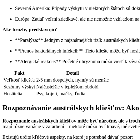
Severná Amerika: Prípady výskytu v niektorých štátoch sú⁢ do
Európa: Zatiaľ‍ veľmi zriedkavé, ale​ nie nemožné ‍vzhľadom na
Aké hrozby predstavujú?
**Paralýza:** Jedným z najznámejších rizík austrálskych kliešťov 
**Prenos bakteriálnych infekcií:** Tieto⁢ kliešte ⁤môžu byť nosi
**Alergické ​reakcie:** Početné uhryznutia môžu viesť‌ k závaž
Fakt
Detail
Veľkosť kliešťa
2-5 mm‍ dospelých, nymfy‌ sú menšie
Sezónny ‌výskyt
Najčastejšie v teplejšom období
Hostitelia
Psy,⁤ kojoti, mačky, ľudia
Rozpoznávanie austrálskych kliešťov: Ako
Rozpoznanie austrálskych kliešťov môže byť náročné, ale s troch
majú ⁤rôzne variácie v zafarbení – niektoré môžu byť tmavé,⁤ iné ⁣svetlé
Existujú⁢ určité kľúčové aspekty, na ktoré je potrebné⁤ dávať ​pozor: