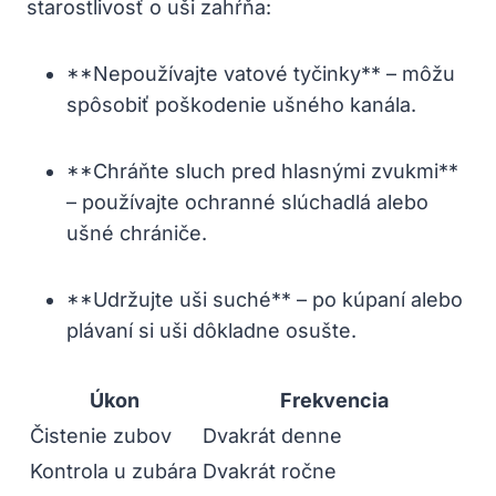
starostlivosť o uši zahŕňa:
**Nepoužívajte vatové tyčinky** – môžu
spôsobiť poškodenie ušného kanála.
**Chráňte sluch pred hlasnými zvukmi**
– používajte ochranné slúchadlá alebo
ušné chrániče.
**Udržujte uši suché** – po kúpaní alebo
plávaní si uši dôkladne osušte.
Úkon
Frekvencia
Čistenie zubov
Dvakrát denne
Kontrola u zubára
Dvakrát ročne