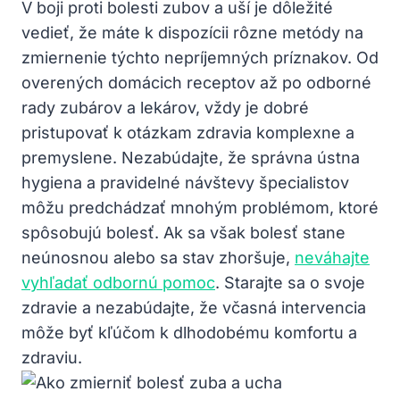
V boji proti bolesti zubov a uší je dôležité
vedieť, že máte k dispozícii rôzne metódy na
zmiernenie týchto nepríjemných príznakov. Od
overených domácich receptov až po odborné
rady zubárov a lekárov, vždy je dobré
pristupovať k otázkam zdravia komplexne a
premyslene. Nezabúdajte, že správna ústna
hygiena a pravidelné návštevy špecialistov
môžu predchádzať mnohým problémom, ktoré
spôsobujú bolesť. Ak sa však bolesť stane
neúnosnou alebo sa stav zhoršuje,
neváhajte
vyhľadať odbornú pomoc
. Starajte sa o svoje
zdravie a nezabúdajte, že včasná intervencia
môže byť kľúčom k dlhodobému komfortu a
zdraviu.