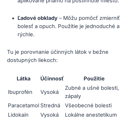
aplikované priamo na postihnuté miesto.
Ľadové obklady
– Môžu pomôcť zmierniť
bolesť a opuch. Použitie je jednoduché a
rýchle.
Tu je porovnanie účinných látok v bežne
dostupných liekoch:
Látka
Účinnosť
Použitie
Zubné a ušné bolesti,
Ibuprofén
Vysoká
zápaly
Paracetamol
Stredná
Všeobecné bolesti
Lidokaín
Vysoká
Lokálne anestetikum