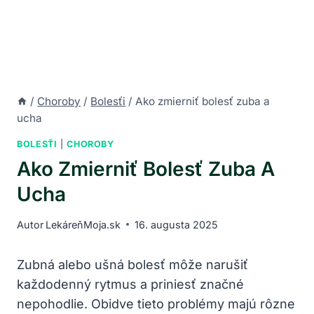
/
Choroby
/
Bolesťi
/
Ako zmierniť bolesť zuba a
ucha
BOLESŤI
|
CHOROBY
Ako Zmierniť Bolesť Zuba A
Ucha
Autor
LekáreňMoja.sk
16. augusta 2025
Zubná alebo ušná bolesť môže narušiť
každodenný rytmus a priniesť značné
nepohodlie. Obidve tieto problémy majú rôzne