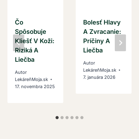
Čo
Bolesť Hlavy
Spôsobuje
A Zvracanie:
Kliešť V Koži:
Príčiny A
Riziká A
Liečba
Liečba
Autor
LekáreňMoja.sk
Autor
7. januára 2026
LekáreňMoja.sk
17. novembra 2025