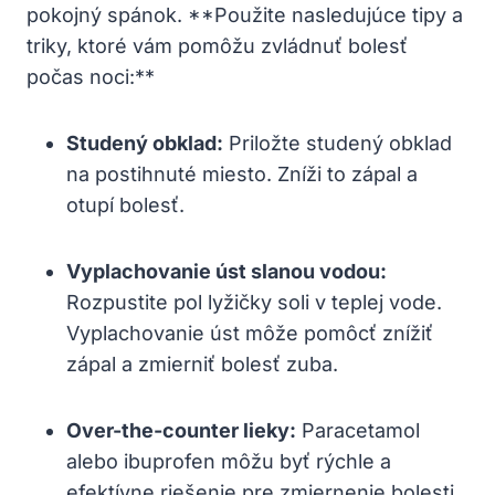
pokojný spánok. **Použite nasledujúce tipy a
triky, ktoré vám pomôžu zvládnuť bolesť
počas noci:**
Studený obklad:
Priložte studený obklad
na postihnuté miesto. Zníži to zápal a
otupí bolesť.
Vyplachovanie úst slanou vodou:
Rozpustite pol lyžičky soli v teplej vode.
Vyplachovanie úst môže pomôcť znížiť
zápal a zmierniť bolesť zuba.
Over-the-counter lieky:
Paracetamol
alebo ibuprofen môžu byť rýchle a
efektívne riešenie pre zmiernenie bolesti.