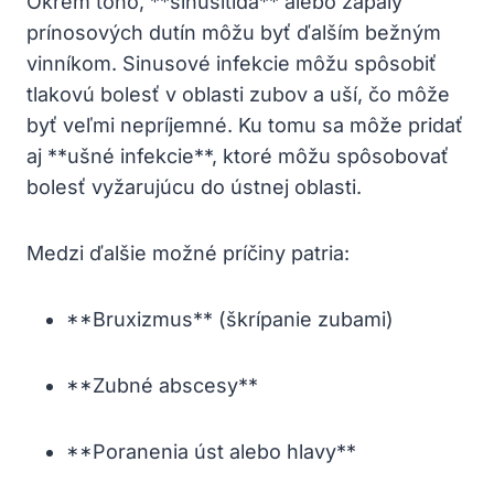
Okrem toho, **sinusitída** alebo zápaly
prínosových dutín môžu byť ďalším bežným
vinníkom. Sinusové infekcie môžu spôsobiť
tlakovú bolesť v oblasti zubov a uší, čo môže
byť veľmi nepríjemné. Ku tomu sa môže pridať
aj **ušné infekcie**, ktoré môžu spôsobovať
bolesť vyžarujúcu do ústnej oblasti.
Medzi ďalšie možné príčiny patria:
**Bruxizmus** (škrípanie zubami)
**Zubné abscesy**
**Poranenia úst alebo hlavy**