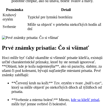
podobné chrípke, ako sú únava, bolesť svalov ⁤a​ hlavy.
Poznámka
Detail
Kruhový
Typické pre lymskú boreliózu
erytém
Môže sa‍ objaviť v priebehu niekoľkých⁤ hodín až
Svrbenie
dní
Prvé známky prisatia: ⁢Čo si všímať
Hoci môže⁤ byť ťažké ​okamžite si všimnúť prisatie kliešťa, existujú
určité charakteristické príznaky, ktoré ⁢by ste nemali ignorovať.
**Oblasti, ⁤kde je koža najjemnejšia**, ako sú pazuchy, slabiny, za
⁣ušami či pod kolenami, ​bývajú najčastejšie ‍miestami prisatia. Prvé
známky ​zahŕňajú:
**Červený kruh na koži:** Tzv.⁢ erytém ‍v tvare „bull’s eye“,‍
ktorý sa‍ môže objaviť po niekoľkých dňoch až týždňoch od
prisatia.
**Svrbenie⁢ a ‌mierna⁤ bolesť:** Miesto,
kde sa kliešť prisal
,
môže byť jemne svrbivé či bolestivé.