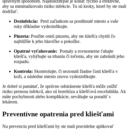
správnym ​spôsobom. Najdôležitejšie je konať rýchlo a efektívne,
⁢aby‌ sa minimalizovalo riziko ⁣infekcie. Tu sú kroky, ktoré by ste mali
⁤dodržať:
Dezinfekcia:
⁢ Pred začiatkom sa postihnuté miesto a vaše
ruky dôkladne ⁣vydezinfikujte.
Pinzeta:
Použite ⁢ostrú pinzetu, aby ste kliešťa chytili čo
najbližšie k jeho hlavičke⁢ a pokožke.
Opatrné vyťahovanie:
⁣ Pomaly a rovnomerne ⁣ťahajte
kliešťa, vyhýbajte sa ⁤trhaniu či točeniu, aby ste zabránili jeho
rozpadu.
Kontrola:
Skontrolujte, či nezostali žiadne časti kliešťa v
‌koži, a následne⁤ miesto⁣ znovu vydezinfikujte.
Je dobré si​ pamätať, že správne odstránenie kliešťa môže znížiť
⁢riziko prenosu ⁢infekcií, ako⁢ sú borelióza a‌ kliešťová‍ encefalitída. ​Ak
máte pochybnosti ⁢alebo komplikácie, neváhajte sa poradiť⁢ s
lekárom.
Preventívne ​opatrenia pred kliešťami
Na prevenciu pred kliešťami⁤ by ste mali pravidelne aplikovať