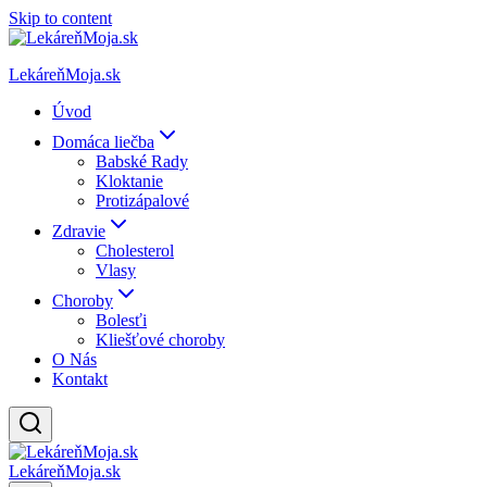
Skip to content
LekáreňMoja.sk
Úvod
Domáca liečba
Babské Rady
Kloktanie
Protizápalové
Zdravie
Cholesterol
Vlasy
Choroby
Bolesťi
Kliešťové choroby
O Nás
Kontakt
LekáreňMoja.sk