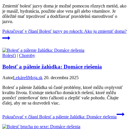
Zmierniť bolesť jazvy doma je možné pomocou rôznych metód, ako
je masáž, hydratácia, použitie aloe vera gél alebo vitamínov. Je
dôležité mať trpezlivosť a dodržiavať pravidelnú starostlivosť o
jazvu.
Pokračovať v čítaní
Bolesť jazvy po rokoch: Ako ju zmierniť doma?
Bolesťi
|
Choroby
Bolesť a pálenie žalúdka: Domáce riešenia
Autor
LekáreňMoja.sk
20. decembra 2025
Bolesť a pálenie žalúdka sú časté problémy, ktoré môžu ovplyvniť
kvalitu života. Existuje niekoľko domácich riešení, ktoré môžu
pomôcť zmierňovať tieto ťažkosti a zlepšiť vaše pohodu. Čítajte
ďalej, aby ste sa dozvedeli viac.
Pokračovať v čítaní
Bolesť a pálenie žalúdka: Domáce riešenia