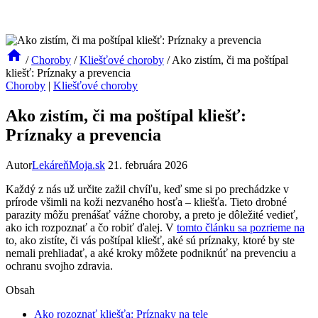
/
Choroby
/
Kliešťové choroby
/
Ako zistím, či ma poštípal
kliešť: Príznaky a prevencia
Choroby
|
Kliešťové choroby
Ako zistím, či ma poštípal kliešť:
Príznaky a prevencia
Autor
LekáreňMoja.sk
21. februára 2026
Každý z nás ‌už určite zažil chvíľu, keď⁤ sme si po prechádzke ⁤v
prírode všimli na koži⁣ nezvaného hosťa – ⁢kliešťa. Tieto drobné
parazity môžu prenášať ‍vážne choroby, ⁤a preto⁤ je ⁢dôležité​ vedieť, ​
ako ich rozpoznať a čo robiť ďalej. V
tomto článku sa pozrieme ⁣na
to, ako zistíte, či vás poštípal kliešť, aké ⁤sú ‍príznaky, ktoré by⁤ ste
nemali‍ prehliadať, a aké‍ kroky môžete podniknúť na prevenciu a
ochranu‍ svojho zdravia.
Obsah
Ako rozoznať kliešťa: Príznaky na tele