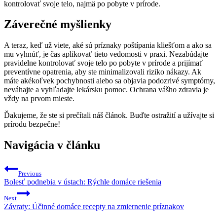
kontrolovať svoje telo, najmä po pobyte v prírode.
Záverečné myšlienky
A teraz, keď už viete, aké sú príznaky poštípania kliešťom a ako sa
mu⁢ vyhnúť, je ⁢čas aplikovať tieto vedomosti v praxi. Nezabúdajte
⁢pravidelne‌ kontrolovať svoje telo po pobyte v prírode a ‍prijímať
preventívne ⁢opatrenia, aby ste minimalizovali ⁣riziko nákazy. Ak
máte akékoľvek pochybnosti alebo ‍sa objavia podozrivé symptómy,
neváhajte a vyhľadajte lekársku pomoc. Ochrana vášho zdravia je
vždy na prvom mieste.
Ďakujeme,‍ že ste si prečítali náš článok. Buďte ostražití a užívajte si
prírodu bezpečne!
Navigácia v článku
Previous
Bolesť podnebia v ústach: Rýchle domáce riešenia
Next
Závraty: Účinné domáce recepty na zmiernenie príznakov