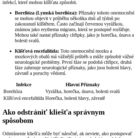
infekcí, ‍které mohou klíšťata způsobit.
Borelióza (Lymská borelióza):
⁤Příznaky tohoto onemocnění
‌se mohou objevit v průběhu několika dnů až týdnů po
zakousnutí ​klíštětem. Často ⁢začínají červenou⁣ vyrážkou,
známou ​jako⁤ erythema migrans, která se postupně rozšiřuje.
Mohou ‍také nastat příznaky chřipky, jako ⁣je horečka, únava a
bolesti svalů.
Klíšťová encefalitída:
⁣Toto onemocnění mozku a
⁤mozkových​ obalů má vážnější průběh a​ může způsobit⁣ vážné
⁢neurologické problémy. ‌První ‍fáze se ‍podobá⁢ chřipce, druhá
fáze ⁣zahrnuje neurologické příznaky, jako jsou ⁤bolesti hlavy,⁣
závratě‌ a‌ poruchy vědomí.
Infekce
Hlavní Příznaky
Borelióza
Vyrážka, horečka, únava, bolesti svalů
Klíšťová​ encefalitída
Horečka, ‍bolesti hlavy, ‍závratě
Ako odstrániť⁣ kliešťa správnym
spôsobom
Odstránenie ​kliešťa môže byť náročné, ak neviete, ako postupovať