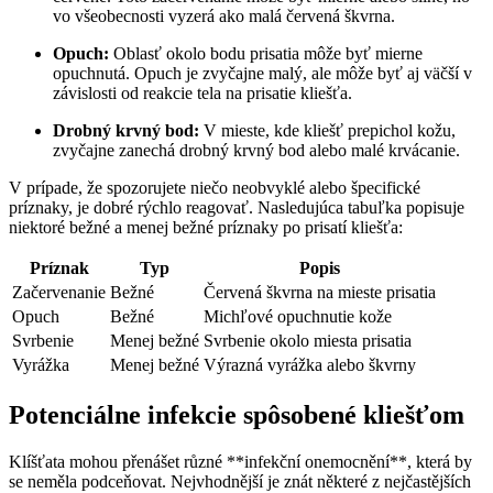
vo všeobecnosti vyzerá⁣ ako malá červená škvrna.
Opuch:
Oblasť okolo bodu⁣ prisatia môže byť mierne
opuchnutá. Opuch je ​zvyčajne malý, ale môže⁢ byť aj väčší‍ v
závislosti od reakcie⁢ tela na prisatie⁢ kliešťa.
Drobný krvný bod:
‌V mieste, kde kliešť prepichol kožu,
zvyčajne​ zanechá drobný krvný bod alebo malé krvácanie.
V prípade,‍ že ‌spozorujete‌ niečo neobvyklé alebo ‌špecifické​
príznaky, je dobré‌ rýchlo⁣ reagovať. Nasledujúca tabuľka popisuje
niektoré​ bežné ⁤a menej bežné príznaky ‌po prisatí kliešťa:
Príznak
Typ
Popis
Začervenanie
Bežné
Červená škvrna na mieste prisatia
Opuch
Bežné
Michľové ‍opuchnutie kože
Svrbenie
Menej​ bežné
Svrbenie⁤ okolo miesta​ prisatia
Vyrážka
Menej bežné
Výrazná vyrážka alebo škvrny
Potenciálne infekcie ⁤spôsobené kliešťom
Klíšťata mohou přenášet různé **infekční⁣ onemocnění**, která by
se neměla podceňovat.‌ Nejvhodnější je znát některé z nejčastějších⁣