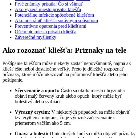
Prvé známky prisatia: ⁢Čo si všímať
Ako vyzerá miesto prisatia kliešťa
Potenciálne infekcie ⁤spôsobené kliešťom
Ako odstrániť⁣ kliešťa správnym spôsobom
Preventívne ​opatrenia pred kliešťami
Ošetrenie miesta prisatia kliešťa
Záverečné myšlienky
Ako rozoznať kliešťa: Príznaky na tele
Poštípanie kliešťom môže ‌niekedy ‍zostať nepovšimnuté, najmä ak
kliešť ešte ​nebol dostatočne veľký. Preto je dôležité rozpoznať
príznaky, ktoré ‍môžu ukazovať ⁢na prítomnosť kliešťa alebo jeho⁢
poštípanie.
Sčervenanie a opuch:
Často sa​ okolo miesta uhryznutia
objaví malý červený kruh‌ alebo ​opuch, ‍ktorý môže byť
bolestivý alebo svrbiaci.
Výrazný⁣ erytém:
V niektorých prípadoch sa ⁢môže objaviť
tzv. erythema migrans, ⁢čo⁤ je výrazné začervenanie‌ s
priemerom väčším ako 5‌ cm.
Únava a⁢ bolesti:
U niektorých ľudí sa⁢ môžu objaviť príznaky