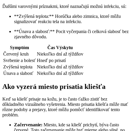
Ďalšími varovnými príznakmi, ⁢ktoré ‍naznačujú možnú infekciu, sú:
**Zvýšená teplota:** ‍Horúčka⁢ alebo zimnica, ktoré môžu
signalizovať reakciu tela ⁢na infekciu.
**Únava a‌ slabosť:** Pocit vyčerpania či celková slabosť⁤ bez
zjavného dôvodu.
Symptóm
Čas Výskytu
Červený kruh
Niekoľko ⁢dní​ až týždňov
Svrbenie a bolesť
Hneď po prisatí
Zvýšená teplota
Niekoľko dní až ​týždňov
Únava a slabosť
Niekoľko‌ dní až ​týždňov
Ako vyzerá miesto prisatia kliešťa
Keď ‌sa kliešť‍ prisaje na kožu, je ⁣to často ‍ťažko zistiť bez
dôkladného vizuálneho vyšetrenia. Miesto prisatia⁤ kliešťa môže mať⁢
rôzne⁢ podoby a prejavy, ktoré môžu ‌pomôcť identifikovať‍ tento
‌problém.
Začervenanie:
Miesto, kde sa kliešť prichytí, býva⁣ často
červené. Toto začervenanie môže byť mierne alebo silné,⁢ no