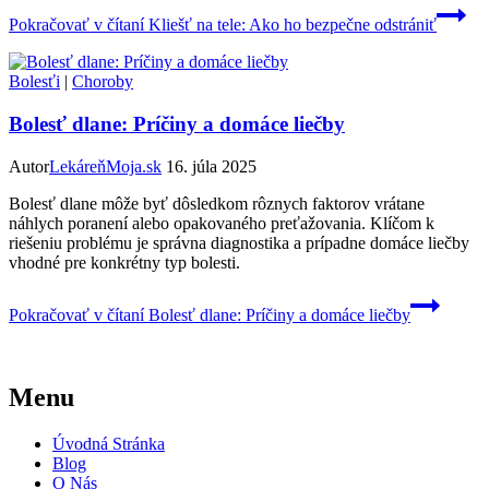
Pokračovať v čítaní
Kliešť na tele: Ako ho bezpečne odstrániť
Bolesťi
|
Choroby
Bolesť dlane: Príčiny a domáce liečby
Autor
LekáreňMoja.sk
16. júla 2025
Bolesť dlane môže byť dôsledkom rôznych faktorov vrátane
náhlych poranení alebo opakovaného preťažovania. Klíčom k
riešeniu problému je správna diagnostika a prípadne domáce liečby
vhodné pre konkrétny typ bolesti.
Pokračovať v čítaní
Bolesť dlane: Príčiny a domáce liečby
Menu
Úvodná Stránka
Blog
O Nás