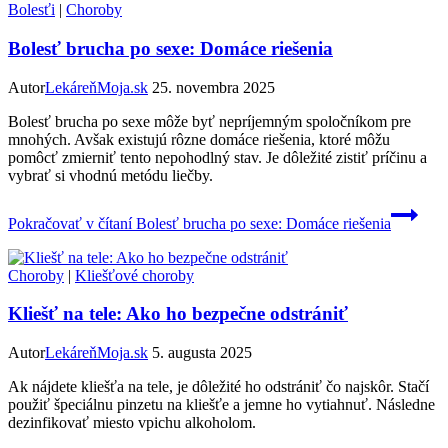
Bolesťi
|
Choroby
Bolesť brucha po sexe: Domáce riešenia
Autor
LekáreňMoja.sk
25. novembra 2025
Bolesť brucha po sexe môže byť nepríjemným spoločníkom pre
mnohých. Avšak existujú rôzne domáce riešenia, ktoré môžu
pomôcť zmierniť tento nepohodlný stav. Je dôležité zistiť príčinu a
vybrať si vhodnú metódu liečby.
Pokračovať v čítaní
Bolesť brucha po sexe: Domáce riešenia
Choroby
|
Kliešťové choroby
Kliešť na tele: Ako ho bezpečne odstrániť
Autor
LekáreňMoja.sk
5. augusta 2025
Ak nájdete kliešťa na tele, je dôležité ho odstrániť čo najskôr. Stačí
použiť špeciálnu pinzetu na kliešťe a jemne ho vytiahnuť. Následne
dezinfikovať miesto vpichu alkoholom.