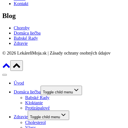
Kontakt
Blog
Choroby
Domáca liečba
Babské Rady
Zdravie
© 2026 LekáreňMoja.sk | Zásady ochrany osobných údajov
Úvod
Domáca liečba
Toggle child menu
Babské Rady
Kloktanie
Protizápalové
Zdravie
Toggle child menu
Cholesterol
Vlasy