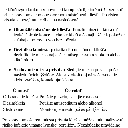
⁣ je kľúčovým krokom v prevencii⁤ komplikácií, ​ktoré⁢ môžu ⁣vznikať
pri‌ nesprávnom alebo oneskorenom odstránení kliešťa. ​Po zistení
prisatia ⁢je nevyhnutné dbať ‌na⁤ nasledovné:
Okamžité odstránenie kliešťa:
Použite⁤ pinzetu, ktorá má
tenké,⁢ špicaté konce. Uchopte kliešťa čo najbližšie k pokožke
a ťahajte ho rovno von bez točenia.
Dezinfekcia miesta prisatia:
Po odstránení kliešťa
dezinfikujte miesto najlepšie antiseptickým roztokom alebo ​
alkoholom.
Sledovanie miesta prisatia:
​Sledujte miesto prisatia počas
⁤nasledujúcich týždňov. Ak sa v okolí objaví začervenanie‍
alebo vyrážky,‍ kontaktujte lekára.
Činnosť
Čo robiť
Odstránenie kliešťa
Použite⁢ pinzetu, ťahajte rovno von
Dezinfekcia
Použite antiseptikum alebo alkohol
Sledovanie
Monitorujte miesto počas pár týždňov
Pri⁣ správnom ošetrení miesta prisatia ‍kliešťa môžete minimalizovať
riziko infekcie⁣ vrátane lymskej boreliózy. Nezabúdajte pravidelne