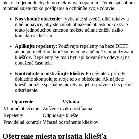
niekoľko jednoduchých, ⁤no ⁢efektívnych opatrení. Týmto ⁢spôsobom
minimalizujete riziko poštípania a ochráníte svoje zdravie.
Nos vhodné oblečenie:
⁤ Vyberajte si⁣ svetlé, dlhé rukávy⁣ a
dlhé nohavice,​ aby ⁢ste znížili⁣ obnažené oblasti⁢ pokožky. S
touto jednoduchou zmenou môžete účinne znížiť riziko
kontaktu⁣ s kliešťami.
Aplikujte ⁣repelenty:
Používajte​ repelenty na‍ báze DEET
alebo permethrinu, ktoré sú overené a účinné v odpudzovaní⁣
kliešťov. Repelenty by mali byť⁢ aplikované na odevy aj na
obnažené časti tela.
Kontrolujte ‌a ‌odstraňujte kliešte:
Po ‌návrate⁢ z prírody‌
dôkladne skontrolujte svoje telo a‌ oblečenie. Ak nájdete
kliešť, použite špeciálne pinzety ‍na jeho​ správne a ​bezpečné
odstránenie.
Opatrenie
Výhoda
Vhodné oblečenie
Znížené ⁤riziko poštípania
Repelenty
Odpudzuje kliešte
Pravidelná kontrola
Včasné odstránenie kliešťov
Ošetrenie miesta prisatia kliešťa