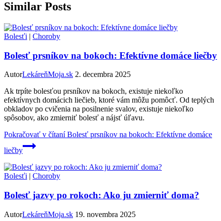
Similar Posts
Bolesťi
|
Choroby
Bolesť prsníkov na bokoch: Efektívne domáce liečby
Autor
LekáreňMoja.sk
2. decembra 2025
Ak trpíte bolesťou prsníkov na bokoch, existuje niekoľko
efektívnych domácich liečieb, ktoré vám môžu pomôcť. Od teplých
obkladov po cvičenia na posilnenie svalov, existuje niekoľko
spôsobov, ako zmierniť bolesť a nájsť úľavu.
Pokračovať v čítaní
Bolesť prsníkov na bokoch: Efektívne domáce
liečby
Bolesťi
|
Choroby
Bolesť jazvy po rokoch: Ako ju zmierniť doma?
Autor
LekáreňMoja.sk
19. novembra 2025